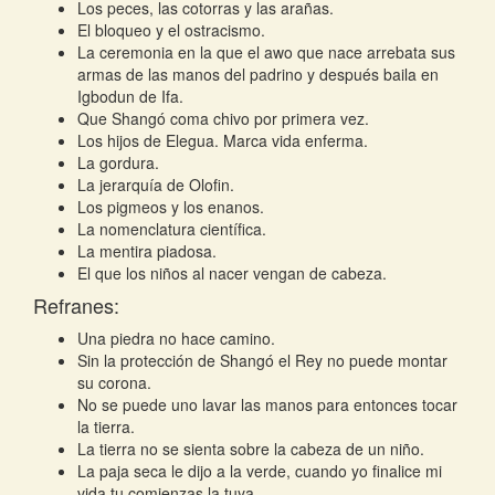
Los peces, las cotorras y las arañas.
El bloqueo y el ostracismo.
La ceremonia en la que el awo que nace arrebata sus
armas de las manos del padrino y después baila en
Igbodun de Ifa.
Que Shangó coma chivo por primera vez.
Los hijos de Elegua. Marca vida enferma.
La gordura.
La jerarquía de Olofin.
Los pigmeos y los enanos.
La nomenclatura científica.
La mentira piadosa.
El que los niños al nacer vengan de cabeza.
Refranes:
Una piedra no hace camino.
Sin la protección de Shangó el Rey no puede montar
su corona.
No se puede uno lavar las manos para entonces tocar
la tierra.
La tierra no se sienta sobre la cabeza de un niño.
La paja seca le dijo a la verde, cuando yo finalice mi
vida tu comienzas la tuya.