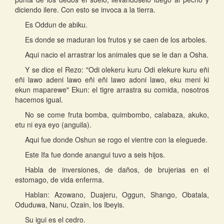
diciendo ilere. Con esto se invoca a la tierra.
Es Oddun de abiku.
Es donde se maduran los frutos y se caen de los arboles.
Aqui nacio el arrastrar los animales que se le dan a Osha.
Y se dice el Rezo: "Odi olekeru kuru Odi elekure kuru eñi
eñi lawo adeni lawo eñi eñi lawo adoni lawo, eku meni ki
ekun maparewe" Ekun: el tigre arrastra su comida, nosotros
hacemos igual.
No se come fruta bomba, quimbombo, calabaza, akuko,
etu ni eya eyo (anguila).
Aqui fue donde Oshun se rogo el vientre con la eleguede.
Este Ifa fue donde anangui tuvo a seis hijos.
Habla de inversiones, de daños, de brujerias en el
estomago, de vida enferma.
Hablan: Azowano, Duajeru, Oggun, Shango, Obatala,
Oduduwa, Nanu, Ozain, los Ibeyis.
Su igui es el cedro.