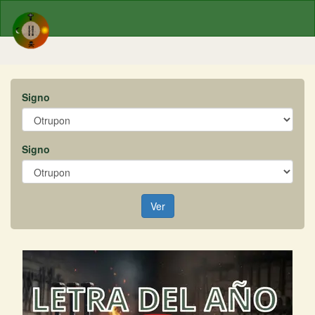
Signo
Signo
Ver