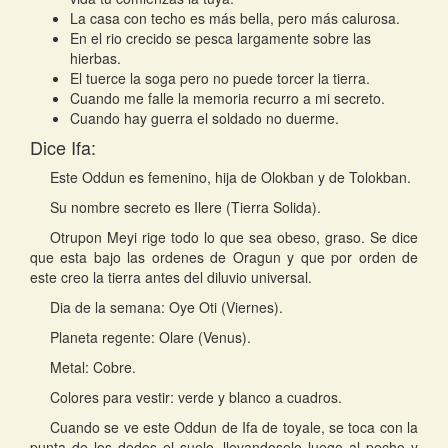
La casa con techo es más bella, pero más calurosa.
En el rio crecido se pesca largamente sobre las
hierbas.
El tuerce la soga pero no puede torcer la tierra.
Cuando me falle la memoria recurro a mi secreto.
Cuando hay guerra el soldado no duerme.
Dice Ifa:
Este Oddun es femenino, hija de Olokban y de Tolokban.
Su nombre secreto es Ilere (Tierra Solida).
Otrupon Meyi rige todo lo que sea obeso, graso. Se dice
que esta bajo las ordenes de Oragun y que por orden de
este creo la tierra antes del diluvio universal.
Dia de la semana: Oye Oti (Viernes).
Planeta regente: Olare (Venus).
Metal: Cobre.
Colores para vestir: verde y blanco a cuadros.
Cuando se ve este Oddun de Ifa de toyale, se toca con la
punta de los dedos el suelo, llevandoselo luego al pecho y