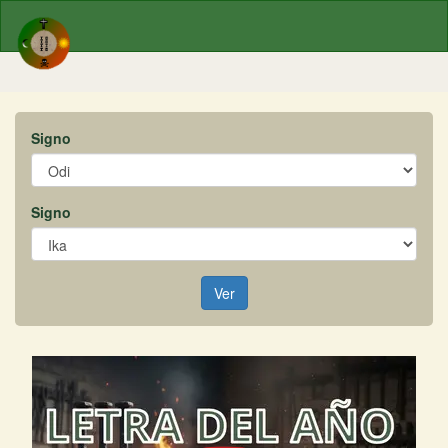
Signo
Signo
Ver