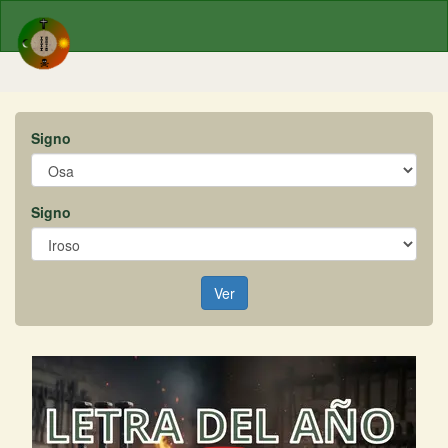
Signo
Signo
Ver