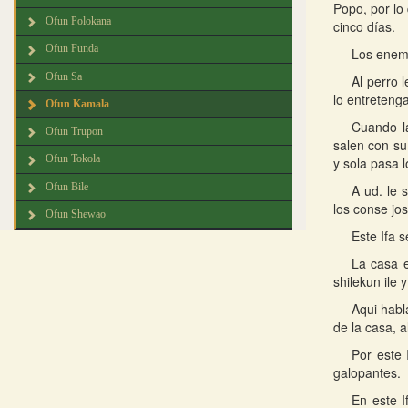
Popo, por lo
Ofun Polokana
cinco días.
Ofun Funda
Los enemi
Ofun Sa
Al perro 
lo entreteng
Ofun Kamala
Cuando la
Ofun Trupon
salen con su
Ofun Tokola
y sola pasa l
Ofun Bile
A ud. le 
los conse jo
Ofun Shewao
Este Ifa 
La casa e
shilekun ile 
Aqui habl
de la casa, 
Por este 
galopantes.
En este I