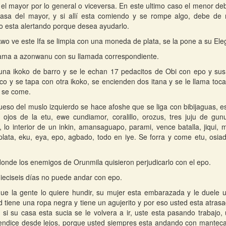
el mayor por lo general o viceversa. En este ultimo caso el menor d
asa del mayor, y si allí esta comiendo y se rompe algo, debe de
o esta alertando porque desea ayudarlo.
o ve este Ifa se limpia con una moneda de plata, se la pone a su Ele
lama a azonwanu con su llamada correspondiente.
na ikoko de barro y se le echan 17 pedacitos de Obi con epo y sus 
co y se tapa con otra ikoko, se encienden dos itana y se le llama toc
 se come.
eso del muslo izquierdo se hace afoshe que se liga con bibijaguas, es
 ojos de la etu, ewe cundiamor, coralillo, orozus, tres juju de gun
lo interior de un inkin, amansaguapo, parami, vence batalla, jiqui, 
ata, eku, eya, epo, agbado, todo en iye. Se forra y come etu, osiad
donde los enemigos de Orunmila quisieron perjudicarlo con el epo.
ieciseis días no puede andar con epo.
que la gente lo quiere hundir, su mujer esta embarazada y le duele 
 tiene una ropa negra y tiene un agujerito y por eso usted esta atrasad
 si su casa esta sucia se le volvera a ir, uste esta pasando trabajo,
endice desde lejos, porque usted siempres esta andando con manteca