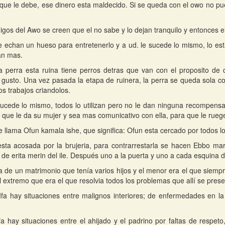
 que le debe, ese dinero esta maldecido. Si se queda con el owo no p
gos del Awo se creen que el no sabe y lo dejan tranquilo y entonces el
le echan un hueso para entretenerlo y a ud. le sucede lo mismo, lo es
an mas.
 perra esta ruina tiene perros detras que van con el proposito de d
 gusto. Una vez pasada la etapa de ruinera, la perra se queda sola co
os trabajos criandolos.
sucede lo mismo, todos lo utilizan pero no le dan ninguna recompens
s que le da su mujer y sea mas comunicativo con ella, para que le rueg
se llama Ofun kamala ishe, que significa: Ofun esta cercado por todos lo
sta acosada por la brujeria, para contrarrestarla se hacen Ebbo mar
y de erita merin del ile. Después uno a la puerta y uno a cada esquina d
a de un matrimonio que tenía varios hijos y el menor era el que siemp
al extremo que era el que resolvia todos los problemas que allí se pres
Ifa hay situaciones entre malignos interiores; de enfermedades en l
fa hay situaciones entre el ahijado y el padrino por faltas de respet