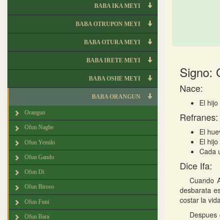
BABA IKA MEYI
BABA OTRUPON MEYI
BABA OTURA MEYI
BABA IRETE MEYI
Signo:
BABA OSHE MEYI
Nace:
BABA ORANGUN
El hij
Orangun
Refranes:
Ofun Nagbe
El hue
El hij
Ofun Yemilo
Cada u
Ofun Gando
Dice Ifa:
Ofun Di
Cuando A
Ofun Biroso
desbarata es
costar la vid
Ofun Funi
Despues q
Ofun Bara