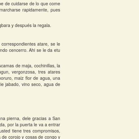
ebe de cuidarse de lo que come
 marcharse rapidamente, pues
gbara y después la regala.
correspondientes atare, se le
ando cencerro. Ahi se le da etu
camas de maja, cochinillas, la
ugun, vergonzosa, tres atares
moruro, maiz flor de agua, una
ie jabado, vino seco, agua de
una pierna, dele gracias a San
a, por la puerta le va a entrar
 usted tiene tres compromisos,
 de corojo y cosas de congo y