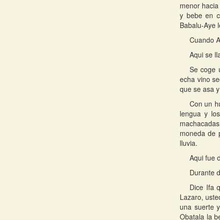
menor hacia 
y bebe en c
Babalu-Aye l
Cuando Aw
Aqui se l
Se coge u
echa vino se
que se asa y
Con un hu
lengua y los
machacadas, 
moneda de pl
lluvia.
Aqui fue 
Durante d
Dice Ifa 
Lazaro, usted
una suerte y
Obatala la b