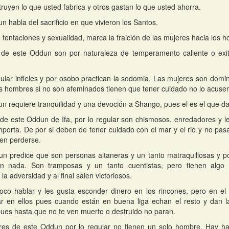
ruyen lo que usted fabrica y otros gastan lo que usted ahorra.
n habla del sacrificio en que vivieron los Santos.
tentaciones y sexualidad, marca la traición de las mujeres hacia los 
s de este Oddun son por naturaleza de temperamento caliente o exi
gular infieles y por osobo practican la sodomia. Las mujeres son domi
s hombres si no son afeminados tienen que tener cuidado no lo acusen
n requiere tranquilidad y una devoción a Shango, pues el es el que da 
 de este Oddun de Ifa, por lo regular son chismosos, enredadores y le
mporta. De por si deben de tener cuidado con el mar y el rio y no pas
en perderse.
n predice que son personas altaneras y un tanto matraquillosas y p
n nada. Son tramposas y un tanto cuentistas, pero tienen algo 
y la adversidad y al final salen victoriosos.
co hablar y les gusta esconder dinero en los rincones, pero en el 
ar en ellos pues cuando están en buena liga echan el resto y dan 
ues hasta que no te ven muerto o destruido no paran.
es de este Oddun por lo regular no tienen un solo hombre. Hay has