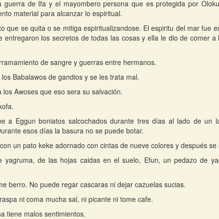
a guerra de Ifa y el mayombero persona que es protegida por Olokun
to material para alcanzar lo espiritual.
to que se quita o se mitiga espiritualizandose. El espiritu del mar fu
le entregaron los secretos de todas las cosas y ella le dio de comer a 
rramamiento de sangre y guerras entre hermanos.
a los Babalawos de gandios y se les trata mal.
 los Awoses que eso sera su salvación.
kofa.
ne a Eggun boniatos salcochados durante tres días al lado de un l
urante esos días la basura no se puede botar.
 con un pato keke adornado con cintas de nueve colores y después se su
e yagruma, de las hojas caidas en el suelo, Efun, un pedazo de ya
e berro. No puede regar cascaras ni dejar cazuelas sucias.
aspa ni coma mucha sal, ni picante ni tome cafe.
a tiene malos sentimientos.