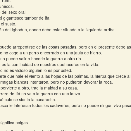
 Yumi.
uñecos.
o del sexo oral.
el gigantesco tambor de Ifa.
 el susto.
cón del Igbodun, donde debe estar situado a la izquierda arriba.
puede arrepentirse de las cosas pasadas, pero en el presente debe as
re no coge a un perro encerrado en una jaula de hierro.
 no puede salir a hacerle la guerra a otro río.
o es la continuidad de nuestros quehaceres en la vida.
ed no es vicioso alguien lo es por usted.
erte que hale el viento a las hojas de las palmas, la hierba que crece al
rmigas blancas intentaron, pero no pudieron devorar la roca.
 pervierte a otro, trae la maldad a su casa.
rrero de Ifá no va a la guerra con una lanza.
é culo se sienta la cucaracha.
osca le interesan todos los cadáveres, pero no puede ningún vivo pasa
ignifica nalgas.