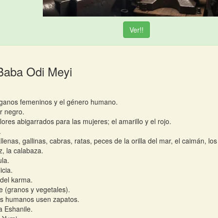
Ver!!
Baba Odi Meyi
ganos femeninos y el género humano.
or negro.
lores abigarrados para las mujeres; el amarillo y el rojo.
.
llenas, gallinas, cabras, ratas, peces de la orilla del mar, el caimán, los
z, la calabaza.
ula.
icia.
 del karma.
e (granos y vegetales).
os humanos usen zapatos.
fa Eshanile.