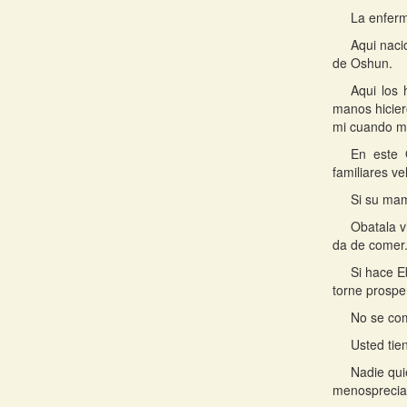
La enferm
Aqui naci
de Oshun.
Aqui los
manos hicier
mi cuando me
En este 
familiares ve
Si su mam
Obatala v
da de comer
Si hace E
torne prosper
No se com
Usted tie
Nadie qui
menosprecia