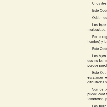
Unos dest
Este Oddu
Oddun de 
Las hija
morbosidad.
Por lo re
hombre) y lo
Este Oddu
Los hijos
que no les i
porque pued
Este Oddu
escatiman e
dificultades 
Son de po
puede confi
temerosos, p
Las mujer