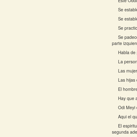
Este Oddu
Se establ
Se establ
Se practic
Se padece
parte izquier
Habla de 
La person
Las mujer
Las hijas
El hombr
Hay que 
Odi Meyi d
Aqui el q
El espiri
segunda adere