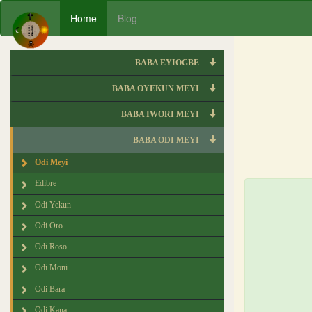
Home
Blog
BABA EYIOGBE
BABA OYEKUN MEYI
BABA IWORI MEYI
BABA ODI MEYI
Odi Meyi
Edibre
Odi Yekun
Odi Oro
Odi Roso
Odi Moni
Odi Bara
Odi Kana