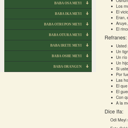
Oshún
BABA OSA MEYI
Los m
El vici
BABA IKA MEYI
Eran, 
Aruye,
BABA OTRUPON MEYI
El rin
BABA OTURA MEYI
Refranes:
Usted 
BABA IRETE MEYI
Un tig
BABA OSHE MEYI
Un río
Un hij
BABA ORANGUN
Si ust
Por fu
Las ho
El que
El gue
Con qu
A la m
Dice Ifa:
Odi Meyi s