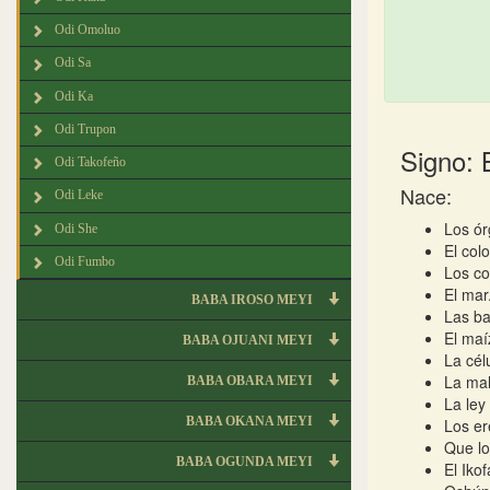
Odi Omoluo
Odi Sa
Odi Ka
Odi Trupon
Signo: 
Odi Takofeño
Nace:
Odi Leke
Los ór
Odi She
El col
Odi Fumbo
Los co
El mar
BABA IROSO MEYI
Las ba
El maí
BABA OJUANI MEYI
La cél
La mal
BABA OBARA MEYI
La ley
BABA OKANA MEYI
Los er
Que l
BABA OGUNDA MEYI
El Iko