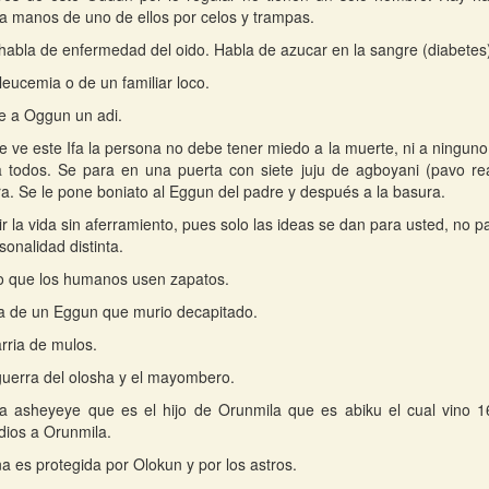
a manos de uno de ellos por celos y trampas.
habla de enfermedad del oido. Habla de azucar en la sangre (diabetes
leucemia o de un familiar loco.
e a Oggun un adi.
 ve este Ifa la persona no debe tener miedo a la muerte, ni a ningun
a todos. Se para en una puerta con siete juju de agboyani (pavo re
a. Se le pone boniato al Eggun del padre y después a la basura.
ir la vida sin aferramiento, pues solo las ideas se dan para usted, no
onalidad distinta.
o que los humanos usen zapatos.
a de un Eggun que murio decapitado.
arria de mulos.
guerra del olosha y el mayombero.
a asheyeye que es el hijo de Orunmila que es abiku el cual vino 16
dios a Orunmila.
a es protegida por Olokun y por los astros.