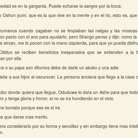
edad es en la garganta. Puede echarse la sangre por la boca.
o Oshun yumi, que es la que vive en la mente y en el rio, esto es, qu
 humanos cuando cagaban no se limpiaban las nalgas y las moscas 
on pacto con el ano para ayudarlo, pero Shango penso y dijo: como la 
 sirvan, me lo ponen con la mano izquierda, para que yo pueda disfrut
Oddun se reciben beneficios inesperados que se extienden a la fa
lan por ella.
a o su papa son difuntos debe de darle un akuko y una adie.
isita a sus hijos al oscurecer. La persona anciana que llega a la casa d
.
bbo donde quiera que llegue, Oduduwa le dara un Ashe para que todo
o y tenga gloria y honor, si no se ira hundiendo en el vicio.
e boniato porque ese es el ire.
ne que darse mas merito.
ere considerarlo por su forma y sencillez y sin embargo tiene mas inteli
n.