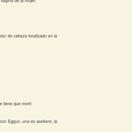
 vagina de la mujer.
olor de cabeza localizado en la
e tiene que morir.
s con Eggun, una es asokere, la