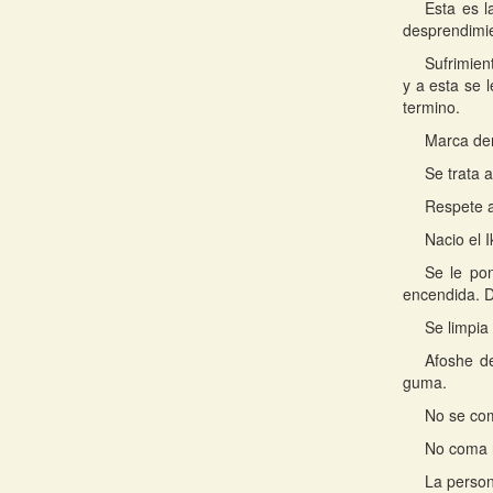
Esta es l
desprendimien
Sufrimien
y a esta se 
termino.
Marca de
Se trata 
Respete a
Nacio el I
Se le po
encendida. D
Se limpia
Afoshe d
guma.
No se com
No coma r
La person