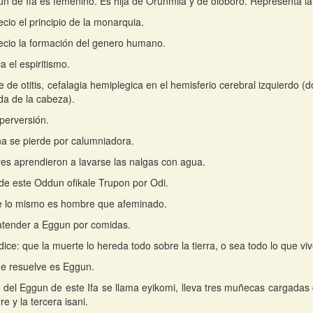
n de Ifa es femenino. Es hija de Orunmila y de oloboro. Representa la
ecio el principio de la monarquia.
ecio la formación del genero humano.
a el espiritismo.
 de otitis, cefalagia hemiplegica en el hemisferio cerebral izquierdo (d
da de la cabeza).
perversión.
a se pierde por calumniadora.
es aprendieron a lavarse las nalgas con agua.
 de este Oddun ofikale Trupon por Odi.
e lo mismo es hombre que afeminado.
atender a Eggun por comidas.
ice: que la muerte lo hereda todo sobre la tierra, o sea todo lo que viv
ue resuelve es Eggun.
tu del Eggun de este Ifa se llama eyikomi, lleva tres muñecas cargada
 y la tercera isani.