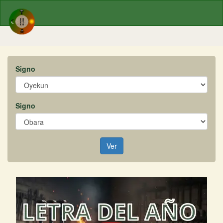
Signo
Signo
Ver