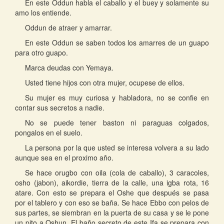
En este Oddun habla el caballo y el buey y solamente su
amo los entiende.
Oddun de atraer y amarrar.
En este Oddun se saben todos los amarres de un guapo
para otro guapo.
Marca deudas con Yemaya.
Usted tiene hijos con otra mujer, ocupese de ellos.
Su mujer es muy curiosa y habladora, no se confie en
contar sus secretos a nadie.
No se puede tener baston ni paraguas colgados,
pongalos en el suelo.
La persona por la que usted se interesa volvera a su lado
aunque sea en el proximo año.
Se hace orugbo con oila (cola de caballo), 3 caracoles,
osho (jabon), aikordie, tierra de la calle, una igba rota, 16
atare. Con esto se prepara el Oshe que después se pasa
por el tablero y con eso se baña. Se hace Ebbo con pelos de
sus partes, se siembran en la puerta de su casa y se le pone
un pito a Oshun. El baño secreto de este Ifa se prepara con