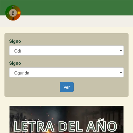
Signo
Signo
Ver