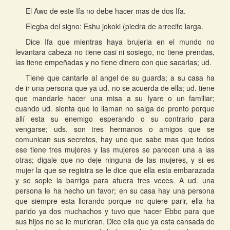
El Awo de este Ifa no debe hacer mas de dos Ifa.
Elegba del signo: Eshu jokoki (piedra de arrecife larga.
Dice Ifa que mientras haya brujeria en el mundo no
levantara cabeza no tiene casi ni sosiego, no tiene prendas,
las tiene empeñadas y no tiene dinero con que sacarlas; ud.
Tiene que cantarle al angel de su guarda; a su casa ha
de ir una persona que ya ud. no se acuerda de ella; ud. tiene
que mandarle hacer una misa a su Iyare o un familiar;
cuando ud. sienta que lo llaman no salga de pronto porque
allí esta su enemigo esperando o su contrario para
vengarse; uds. son tres hermanos o amigos que se
comunican sus secretos, hay uno que sabe mas que todos
ese tiene tres mujeres y las mujeres se parecen una a las
otras; digale que no deje ninguna de las mujeres, y si es
mujer la que se registra se le dice que ella esta embarazada
y se sople la barriga para afuera tres veces. A ud. una
persona le ha hecho un favor; en su casa hay una persona
que siempre esta llorando porque no quiere parir, ella ha
parido ya dos muchachos y tuvo que hacer Ebbo para que
sus hijos no se le murieran. Dice ella que ya esta cansada de