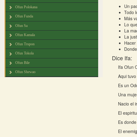
Un pad
Ofun Polokana
Todo l
Ofun Funda
Más va
Lo qu
Ofun Sa
La mad
Ofun Kamala
La just
Hacer 
Ofun Trupon
Donde 
Ofun Tokola
Dice Ifa:
Ofun Bile
Ifa Ofun 
Ofun Shewao
Aqui tuvo 
Es un Odd
Una muje
Nacio el 
El espiri
Es donde 
El enemig