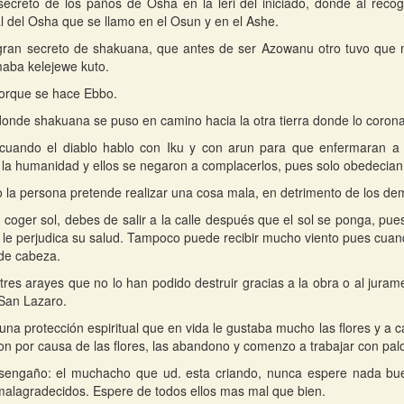
secreto de los paños de Osha en la leri del iniciado, donde al reco
l del Osha que se llamo en el Osun y en el Ashe.
gran secreto de shakuana, que antes de ser Azowanu otro tuvo que 
maba kelejewe kuto.
orque se hace Ebbo.
donde shakuana se puso en camino hacia la otra tierra donde lo coron
 cuando el diablo hablo con Iku y con arun para que enfermaran a 
 la humanidad y ellos se negaron a complacerlos, pues solo obedecian 
 la persona pretende realizar una cosa mala, en detrimento de los de
coger sol, debes de salir a la calle después que el sol se ponga, pues 
le perjudica su salud. Tampoco puede recibir mucho viento pues cuando
de cabeza.
 tres arayes que no lo han podido destruir gracias a la obra o al ju
San Lazaro.
 una protección espiritual que en vida le gustaba mucho las flores y a c
eron por causa de las flores, las abandono y comenzo a trabajar con pal
esengaño: el muchacho que ud. esta criando, nunca espere nada bue
alagradecidos. Espere de todos ellos mas mal que bien.