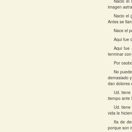
Nacio el 
imagen astra
Nacio el 
Antes se lla
Nace el p
Aqui fue 
Aqui fue
terminar con
Por osobo
No puede 
demasiado y 
dan dolores 
Ud. tiene
tiempo ante 
Ud. tiene
vida le hici
Ifa de d
porque son m