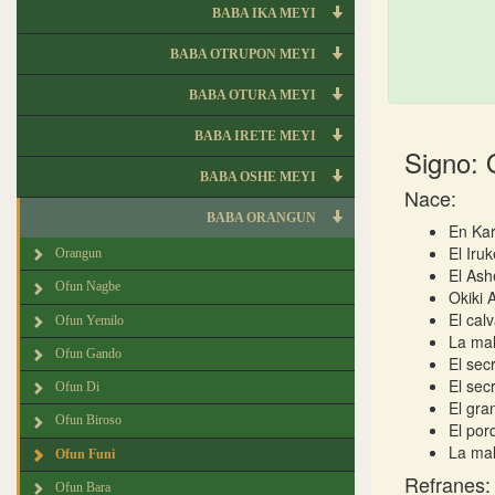
BABA IKA MEYI
BABA OTRUPON MEYI
BABA OTURA MEYI
BABA IRETE MEYI
Signo: 
BABA OSHE MEYI
Nace:
BABA ORANGUN
En Kar
El Iru
Orangun
El Ash
Ofun Nagbe
Okiki 
El cal
Ofun Yemilo
La mal
Ofun Gando
El sec
El sec
Ofun Di
El gra
Ofun Biroso
El por
La mal
Ofun Funi
Refranes:
Ofun Bara