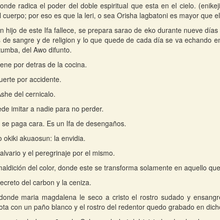
onde radica el poder del doble espiritual que esta en el cielo. (enikej
l cuerpo; por eso es que la leri, o sea Orisha lagbatoni es mayor que 
 hijo de este Ifa fallece, se prepara sarao de eko durante nueve días
es de sangre y de religion y lo que quede de cada día se va echando e
 tumba, del Awo difunto.
iene por detras de la cocina.
erte por accidente.
Ashe del cernicalo.
de imitar a nadie para no perder.
 se paga cara. Es un Ifa de desengaños.
o okiki akuaosun: la envidia.
alvario y el peregrinaje por el mismo.
maldición del color, donde este se transforma solamente en aquello qu
ecreto del carbon y la ceniza.
 donde maria magdalena le seco a cristo el rostro sudado y ensang
gota con un paño blanco y el rostro del redentor quedo grabado en dic