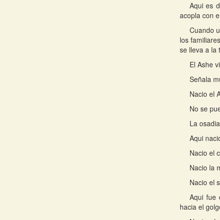
Aqui es d
acopla con e
Cuando un
los familiar
se lleva a la
El Ashe v
Señala mu
Nacio el 
No se pue
La osadia
Aqui naci
Nacio el c
Nacio la 
Nacio el s
Aqui fue
hacia el gol