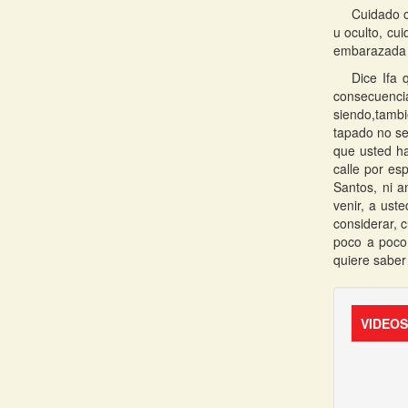
Cuidado c
u oculto, cu
embarazada q
Dice Ifa 
consecuenci
siendo,tamb
tapado no se
que usted ha
calle por es
Santos, ni 
venir, a ust
considerar, 
poco a poco 
quiere saber
VIDEO