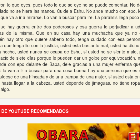
on lo que oyes, pues todo lo que se oye no se puede comentar. No 
idado no se hiera las manos. Cuide a Eshu. No ande mucho con epo. 
ue va a ir a mirarse. Lo van a buscar para ire. La paralisis llega poco
que hay guerra entre dos poderosos y esa guerra lo perjudicar a ud.
as de la misma. Que en su casa hay una muchacha que ya no es
ién hay otro que quiere saberlo todo, tenga cuidado con esa perso
a que tenga lio con la justicia, usted esta bastante mal, usted ha dic
 hecho, usted nunca se ocupa de Eshu, si usted no se siente malo, p
pacio de siete días porque le pueden dar un golpe por equivocación,
ande con epo delante de Baba, dele gracias a una mujer enferma q
ed lo van a ir a buscar para una cosa buena hay una persona que es 
cuidese de una hincada y de una trampa de una mujer, si usted esta en
hasta llegar a la cabeza, usted depende de jimaguas, no tiene ropa,
 algo.
S DE YOUTUBE RECOMENDADOS