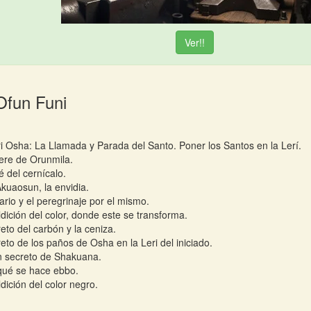
Ver!!
Ofun Funi
i Osha: La Llamada y Parada del Santo. Poner los Santos en la Lerí.
kere de Orunmila.
é del cernícalo.
Akuaosun, la envidia.
vario y el peregrinaje por el mismo.
dición del color, donde este se transforma.
reto del carbón y la ceniza.
reto de los paños de Osha en la Leri del iniciado.
n secreto de Shakuana.
qué se hace ebbo.
dición del color negro.