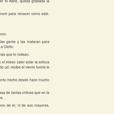
ger el Ashe, queda grabada la
morir para renacer como este.
aron.
las gente y las mataran para
a Olofin.
mas que lo rodean.
el inteso calor solar la sofoca
 ud. recibe el viento fuerte le
ramento hecho desde hace mucho
asa de tantas criticas que en la
os.
no de el, ni de sus mayores,