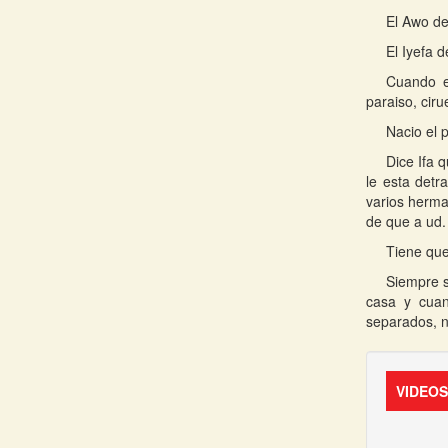
El Awo de
El Iyefa d
Cuando e
paraiso, cir
Nacio el 
Dice Ifa 
le esta detr
varios herma
de que a ud.
Tiene que
Siempre s
casa y cuan
separados, no
VIDEO