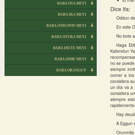
El mal
BABA OSA MEYI
Dice Ifa:
BABA IKA MEYI
Oddun de 
BABA OTRUPON MEYI
En este O
No bote a
BABA OTURA MEYI
Haga Ebb
BABA IRETE MEYI
Kaferefun Yal
recompensara
BABA OSHE MEYI
no se puede 
siempre invi
BABA ORANGUN
comer a los
considera su
un día va a 
considera un
siempre esta
rapidemente
Hay deuda
A Eggun s
Orunmila 