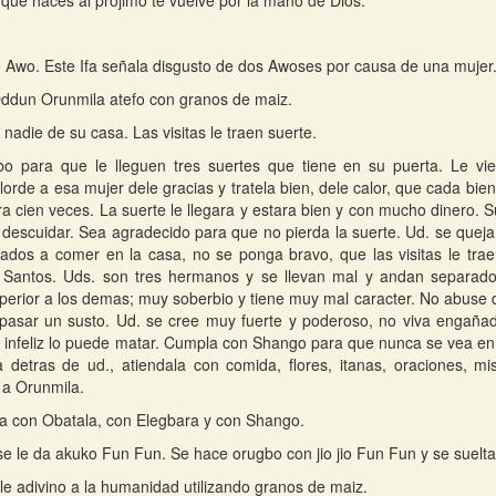
 que haces al prójimo te vuelve por la mano de Dios.
Awo. Este Ifa señala disgusto de dos Awoses por causa de una mujer
ddun Orunmila atefo con granos de maiz.
 nadie de su casa. Las visitas le traen suerte.
o para que le lleguen tres suertes que tiene en su puerta. Le vie
orde a esa mujer dele gracias y tratela bien, dele calor, que cada bien
 cien veces. La suerte le llegara y estara bien y con mucho dinero. S
descuidar. Sea agradecido para que no pierda la suerte. Ud. se queja
tados a comer en la casa, no se ponga bravo, que las visitas le tra
 Santos. Uds. son tres hermanos y se llevan mal y andan separado
perior a los demas; muy soberbio y tiene muy mal caracter. No abuse 
pasar un susto. Ud. se cree muy fuerte y poderoso, no viva engañad
 infeliz lo puede matar. Cumpla con Shango para que nunca se vea en
 detras de ud., atiendala con comida, flores, itanas, oraciones, mis
 a Orunmila.
 con Obatala, con Elegbara y con Shango.
e le da akuko Fun Fun. Se hace orugbo con jio jio Fun Fun y se suelta
le adivino a la humanidad utilizando granos de maiz.