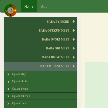
Home
Blog
BABA EYIOGBE
BABA OYEKUN MEYI
BABA IWORI MEYI
BABA ODI MEYI
BABA IROSO MEYI
BABA OJUANI MEYI
Ojuani Meyi
Ojuani Shobe
Ojuani Yekun
Ojuani Tanchela
Ojuani Chedi