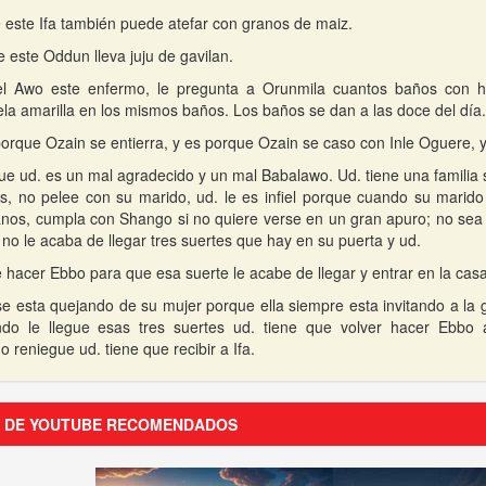
 este Ifa también puede atefar con granos de maiz.
e este Oddun lleva juju de gavilan.
l Awo este enfermo, le pregunta a Orunmila cuantos baños con h
uela amarilla en los mismos baños. Los baños se dan a las doce del día.
porque Ozain se entierra, y es porque Ozain se caso con Inle Oguere, 
que ud. es un mal agradecido y un mal Babalawo. Ud. tiene una familia
as, no pelee con su marido, ud. le es infiel porque cuando su marido 
nos, cumpla con Shango si no quiere verse en un gran apuro; no sea 
 no le acaba de llegar tres suertes que hay en su puerta y ud.
 hacer Ebbo para que esa suerte le acabe de llegar y entrar en la cas
e esta quejando de su mujer porque ella siempre esta invitando a la 
do le llegue esas tres suertes ud. tiene que volver hacer Ebbo
 reniegue ud. tiene que recibir a Ifa.
S DE YOUTUBE RECOMENDADOS