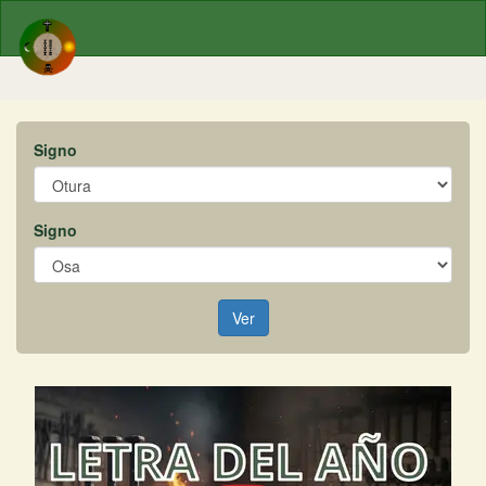
Signo
Signo
Ver