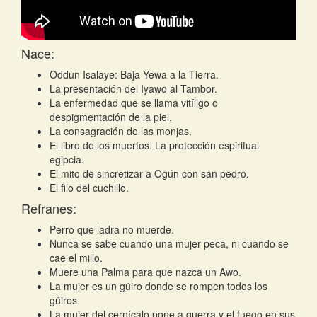
Nace:
Oddun Isalaye: Baja Yewa a la Tierra.
La presentación del Iyawo al Tambor.
La enfermedad que se llama vitíligo o
despigmentación de la piel.
La consagración de las monjas.
El libro de los muertos. La protección espiritual
egipcia.
El mito de sincretizar a Ogún con san pedro.
El filo del cuchillo.
Refranes:
Perro que ladra no muerde.
Nunca se sabe cuando una mujer peca, ni cuando se
cae el millo.
Muere una Palma para que nazca un Awo.
La mujer es un güiro donde se rompen todos los
güiros.
La mujer del cernícalo pone a guerra y el fuego en sus