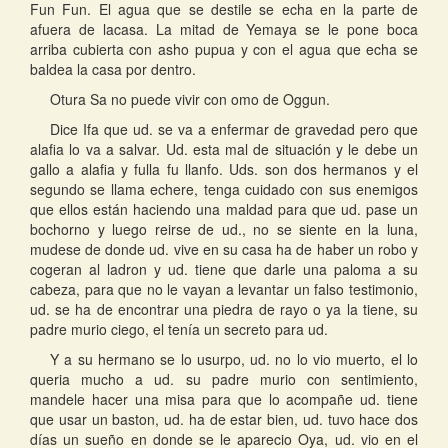
Fun Fun. El agua que se destile se echa en la parte de
afuera de lacasa. La mitad de Yemaya se le pone boca
arriba cubierta con asho pupua y con el agua que echa se
baldea la casa por dentro.
Otura Sa no puede vivir con omo de Oggun.
Dice Ifa que ud. se va a enfermar de gravedad pero que
alafia lo va a salvar. Ud. esta mal de situación y le debe un
gallo a alafia y fulla fu llanfo. Uds. son dos hermanos y el
segundo se llama echere, tenga cuidado con sus enemigos
que ellos están haciendo una maldad para que ud. pase un
bochorno y luego reirse de ud., no se siente en la luna,
mudese de donde ud. vive en su casa ha de haber un robo y
cogeran al ladron y ud. tiene que darle una paloma a su
cabeza, para que no le vayan a levantar un falso testimonio,
ud. se ha de encontrar una piedra de rayo o ya la tiene, su
padre murio ciego, el tenía un secreto para ud.
Y a su hermano se lo usurpo, ud. no lo vio muerto, el lo
queria mucho a ud. su padre murio con sentimiento,
mandele hacer una misa para que lo acompañe ud. tiene
que usar un baston, ud. ha de estar bien, ud. tuvo hace dos
días un sueño en donde se le aparecio Oya, ud. vio en el