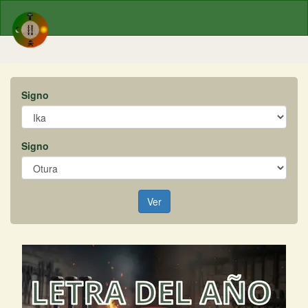
Signo
Signo
Ver