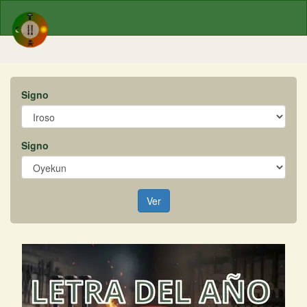
Signo
Signo
Ver