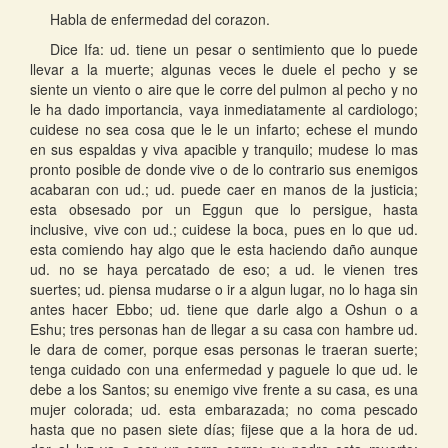
Habla de enfermedad del corazon.
Dice Ifa: ud. tiene un pesar o sentimiento que lo puede
llevar a la muerte; algunas veces le duele el pecho y se
siente un viento o aire que le corre del pulmon al pecho y no
le ha dado importancia, vaya inmediatamente al cardiologo;
cuidese no sea cosa que le le un infarto; echese el mundo
en sus espaldas y viva apacible y tranquilo; mudese lo mas
pronto posible de donde vive o de lo contrario sus enemigos
acabaran con ud.; ud. puede caer en manos de la justicia;
esta obsesado por un Eggun que lo persigue, hasta
inclusive, vive con ud.; cuidese la boca, pues en lo que ud.
esta comiendo hay algo que le esta haciendo daño aunque
ud. no se haya percatado de eso; a ud. le vienen tres
suertes; ud. piensa mudarse o ir a algun lugar, no lo haga sin
antes hacer Ebbo; ud. tiene que darle algo a Oshun o a
Eshu; tres personas han de llegar a su casa con hambre ud.
le dara de comer, porque esas personas le traeran suerte;
tenga cuidado con una enfermedad y paguele lo que ud. le
debe a los Santos; su enemigo vive frente a su casa, es una
mujer colorada; ud. esta embarazada; no coma pescado
hasta que no pasen siete días; fijese que a la hora de ud.