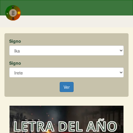
Signo
Signo
Ver