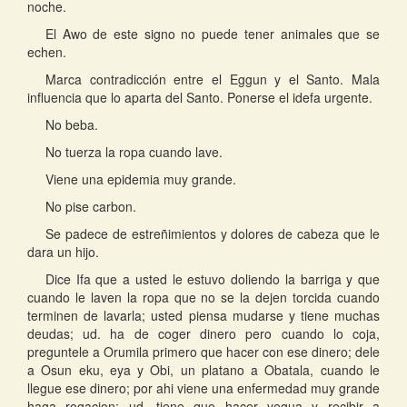
noche.
El Awo de este signo no puede tener animales que se
echen.
Marca contradicción entre el Eggun y el Santo. Mala
influencia que lo aparta del Santo. Ponerse el idefa urgente.
No beba.
No tuerza la ropa cuando lave.
Viene una epidemia muy grande.
No pise carbon.
Se padece de estreñimientos y dolores de cabeza que le
dara un hijo.
Dice Ifa que a usted le estuvo doliendo la barriga y que
cuando le laven la ropa que no se la dejen torcida cuando
terminen de lavarla; usted piensa mudarse y tiene muchas
deudas; ud. ha de coger dinero pero cuando lo coja,
preguntele a Orumila primero que hacer con ese dinero; dele
a Osun eku, eya y Obi, un platano a Obatala, cuando le
llegue ese dinero; por ahi viene una enfermedad muy grande
haga rogacion; ud. tiene que hacer yegua y recibir a