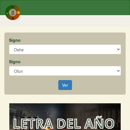
Signo
Signo
Ver