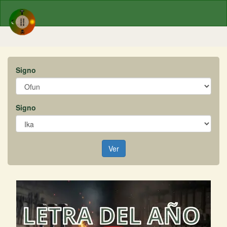
Signo
Signo
Ver