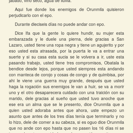
jabado, vino seco, agua de lluvia.
Aqui fue donde los enemigos de Orunmila quisieron
perjudicarlo con el epo.
Durante dieciseis días no puede andar con epo.
Dice Ifa que la gente lo quiere hundir, su mujer esta
embarazada y le duele una pierna, dele gracias a San
Lazaro, usted tiene una ropa negra y tiene un agujerito y por
eso usted esta atrasada, por la puerta le va a entrar una
suerte y si su casa esta sucia se le volvera a ir, uste esta
pasando trabajo, usted tiene tres compromisos, Obatala la
bendice desde lejos, porque usted siempres esta andando
con manteca de corojo y cosas de congo y de quimbisa, por
ahi le viene una guerra muy grande, después que usted
haga la rogación sus enemigos le van a huir, se va a morir
uno y el otro desaparecera cuidado con una traición con su
marido, dele gracias al sueño que usted tuvo anoche que
ese era un alma que se le presento, dice Orunmila que a
quien usted adoraba antes que ahora, uste empezo un
asunto que antes de los tres días tenía que terminarlo y no
lo hizo, dele de comer a su cabeza, si es oguo dice Orunmila
que no ande con epo hasta que no pasen los 16 días ni se