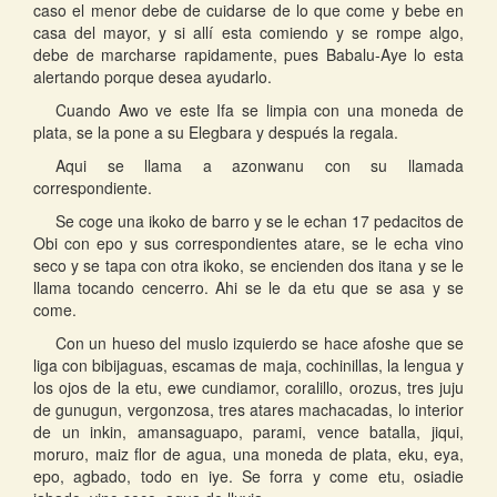
caso el menor debe de cuidarse de lo que come y bebe en
casa del mayor, y si allí esta comiendo y se rompe algo,
debe de marcharse rapidamente, pues Babalu-Aye lo esta
alertando porque desea ayudarlo.
Cuando Awo ve este Ifa se limpia con una moneda de
plata, se la pone a su Elegbara y después la regala.
Aqui se llama a azonwanu con su llamada
correspondiente.
Se coge una ikoko de barro y se le echan 17 pedacitos de
Obi con epo y sus correspondientes atare, se le echa vino
seco y se tapa con otra ikoko, se encienden dos itana y se le
llama tocando cencerro. Ahi se le da etu que se asa y se
come.
Con un hueso del muslo izquierdo se hace afoshe que se
liga con bibijaguas, escamas de maja, cochinillas, la lengua y
los ojos de la etu, ewe cundiamor, coralillo, orozus, tres juju
de gunugun, vergonzosa, tres atares machacadas, lo interior
de un inkin, amansaguapo, parami, vence batalla, jiqui,
moruro, maiz flor de agua, una moneda de plata, eku, eya,
epo, agbado, todo en iye. Se forra y come etu, osiadie