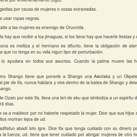
gedias por causa de mujeres o cosas extraviadas.
e usar ropas negras.
 falte a las mujeres es enemigo de Orunmila.
fa hay que recibir a los jimaguas, si los tiene hay que hacerle fiestas y
sona es melliza y el hermano es difunto, tiene la obligación de ate
 que no tenga en su vida nigun tipo de perturbación.
 lo ayudara en todos sus asuntos. Cuando la palma muere las 
mo Shango tiene que ponerle a Shango una Awofaka y un Okpele
l pie de Ifa, nunca hablara y vive dentro de la batea de Shango y des
hango.
e Ozain por este Ifa, lleva una leri de eku que simboliza a un espiritu 
16 días.
le va a maldecir por no haberle respetado la mujer. Dice que sus hijos
los moriran lejos de ud.
 adifafun abadi lofo igre. Dice Ifa que tenga cuidado con su dinero
 la fuerza; ud. tiene que tener cuidado por abrigar mujeres de otro