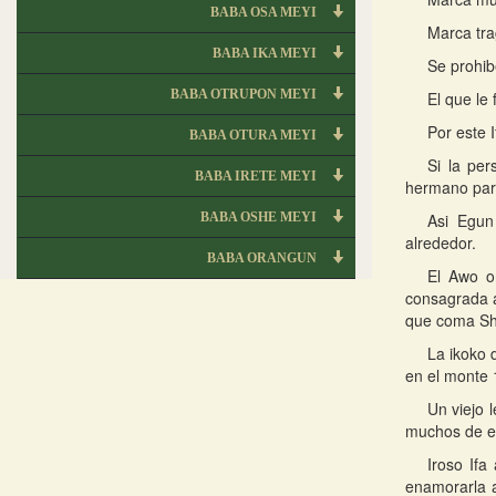
BABA OSA MEYI
Marca tra
BABA IKA MEYI
Se prohib
BABA OTRUPON MEYI
El que le
Por este I
BABA OTURA MEYI
Si la per
BABA IRETE MEYI
hermano para
BABA OSHE MEYI
Asi Egun
alrededor.
BABA ORANGUN
El Awo o
consagrada a
que coma S
La ikoko d
en el monte 
Un viejo 
muchos de el
Iroso Ifa
enamorarla a