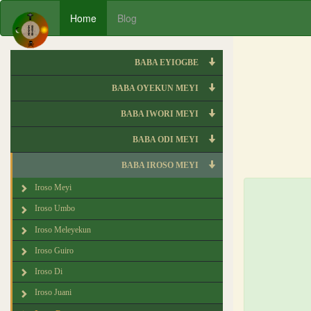
Home
Blog
BABA EYIOGBE
BABA OYEKUN MEYI
BABA IWORI MEYI
BABA ODI MEYI
BABA IROSO MEYI
Iroso Meyi
Iroso Umbo
Iroso Meleyekun
Iroso Guiro
Iroso Di
Iroso Juani