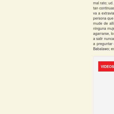
mal rato; ud
tan continua
va a extravi
persona que 
mude de all
ninguna muje
agarrarse, l
a salir nunc
a preguntar 
Babalawo; en
VIDEO