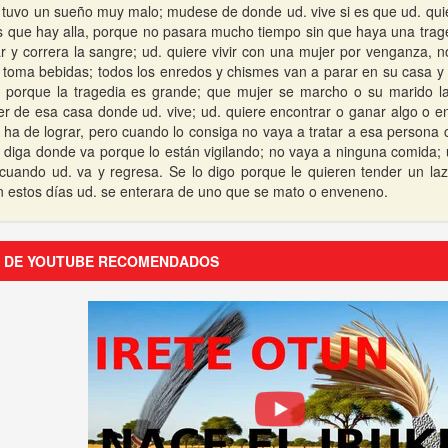
. tuvo un sueño muy malo; mudese de donde ud. vive si es que ud. qui
s que hay alla, porque no pasara mucho tiempo sin que haya una trag
ar y correra la sangre; ud. quiere vivir con una mujer por venganza, 
toma bebidas; todos los enredos y chismes van a parar en su casa y 
í porque la tragedia es grande; que mujer se marcho o su marido l
r de esa casa donde ud. vive; ud. quiere encontrar o ganar algo o e
o ha de lograr, pero cuando lo consiga no vaya a tratar a esa persona
a diga donde va porque lo están vigilando; no vaya a ninguna comida; 
cuando ud. va y regresa. Se lo digo porque le quieren tender un laz
 estos días ud. se enterara de uno que se mato o enveneno.
S DE YOUTUBE RECOMENDADOS