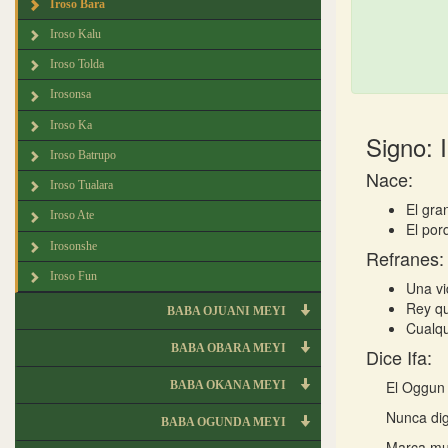
Iroso Bara
Iroso Kalu
Iroso Tolda
Irosonsa
Iroso Ka
Signo: 
Iroso Batrupo
Nace:
Iroso Tualara
El gra
Iroso Ate
El por
Irosonshe
Refranes:
Iroso Fun
Una vi
Rey qu
BABA OJUANI MEYI
Cualqu
BABA OBARA MEYI
Dice Ifa:
El Oggun 
BABA OKANA MEYI
Nunca dig
BABA OGUNDA MEYI
Marca mu