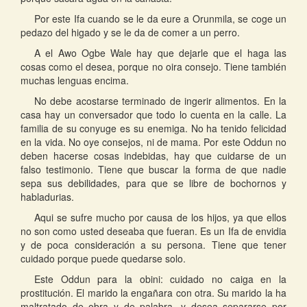
Por este Ifa cuando se le da eure a Orunmila, se coge un
pedazo del higado y se le da de comer a un perro.
A el Awo Ogbe Wale hay que dejarle que el haga las
cosas como el desea, porque no oira consejo. Tiene también
muchas lenguas encima.
No debe acostarse terminado de ingerir alimentos. En la
casa hay un conversador que todo lo cuenta en la calle. La
familia de su conyuge es su enemiga. No ha tenido felicidad
en la vida. No oye consejos, ni de mama. Por este Oddun no
deben hacerse cosas indebidas, hay que cuidarse de un
falso testimonio. Tiene que buscar la forma de que nadie
sepa sus debilidades, para que se libre de bochornos y
habladurias.
Aqui se sufre mucho por causa de los hijos, ya que ellos
no son como usted deseaba que fueran. Es un Ifa de envidia
y de poca consideración a su persona. Tiene que tener
cuidado porque puede quedarse solo.
Este Oddun para la obini: cuidado no caiga en la
prostitución. El marido la engañara con otra. Su marido la ha
maltratado de obra y de palabra, y desea separarse por