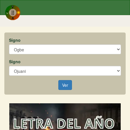
Signo
Signo
Ver