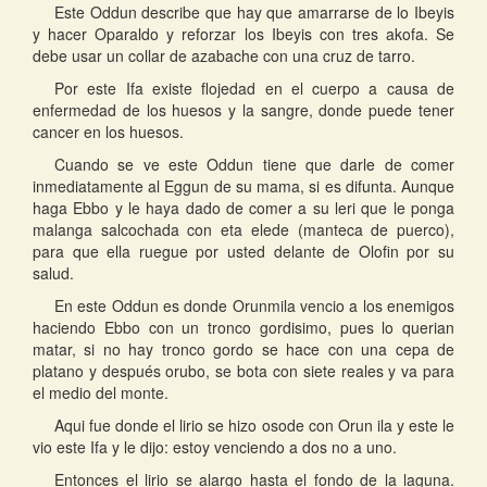
Este Oddun describe que hay que amarrarse de lo Ibeyis
y hacer Oparaldo y reforzar los Ibeyis con tres akofa. Se
debe usar un collar de azabache con una cruz de tarro.
Por este Ifa existe flojedad en el cuerpo a causa de
enfermedad de los huesos y la sangre, donde puede tener
cancer en los huesos.
Cuando se ve este Oddun tiene que darle de comer
inmediatamente al Eggun de su mama, si es difunta. Aunque
haga Ebbo y le haya dado de comer a su leri que le ponga
malanga salcochada con eta elede (manteca de puerco),
para que ella ruegue por usted delante de Olofin por su
salud.
En este Oddun es donde Orunmila vencio a los enemigos
haciendo Ebbo con un tronco gordisimo, pues lo querian
matar, si no hay tronco gordo se hace con una cepa de
platano y después orubo, se bota con siete reales y va para
el medio del monte.
Aqui fue donde el lirio se hizo osode con Orun ila y este le
vio este Ifa y le dijo: estoy venciendo a dos no a uno.
Entonces el lirio se alargo hasta el fondo de la laguna.