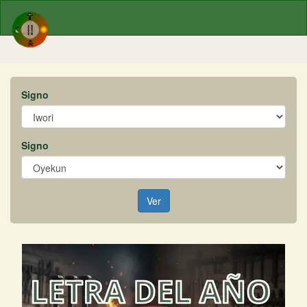
Signo
Signo
Ver