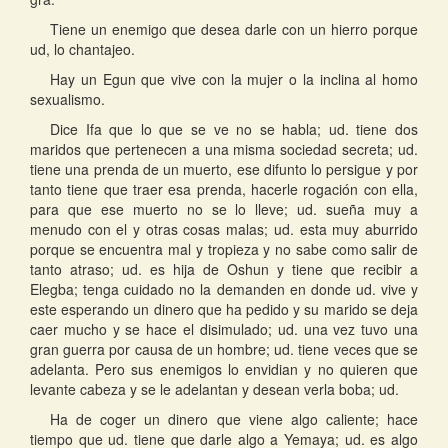
Tiene un enemigo que desea darle con un hierro porque
ud, lo chantajeo.
Hay un Egun que vive con la mujer o la inclina al homo
sexualismo.
Dice Ifa que lo que se ve no se habla; ud. tiene dos
maridos que pertenecen a una misma sociedad secreta; ud.
tiene una prenda de un muerto, ese difunto lo persigue y por
tanto tiene que traer esa prenda, hacerle rogación con ella,
para que ese muerto no se lo lleve; ud. sueña muy a
menudo con el y otras cosas malas; ud. esta muy aburrido
porque se encuentra mal y tropieza y no sabe como salir de
tanto atraso; ud. es hija de Oshun y tiene que recibir a
Elegba; tenga cuidado no la demanden en donde ud. vive y
este esperando un dinero que ha pedido y su marido se deja
caer mucho y se hace el disimulado; ud. una vez tuvo una
gran guerra por causa de un hombre; ud. tiene veces que se
adelanta. Pero sus enemigos lo envidian y no quieren que
levante cabeza y se le adelantan y desean verla boba; ud.
Ha de coger un dinero que viene algo caliente; hace
tiempo que ud. tiene que darle algo a Yemaya; ud. es algo