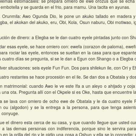
blemas estomacales: se prepara omiero de ewe orozus que se echa 
e embotella y se guarda en el frio, para mamu. Una tacita en ayunas.
a Orunmila: Awo Ogunda Dio, le pone un akuko tallado en madera y 
gba, el akokan del akuko, eru, Obi, Kola, Osun naburu, Obi motiwao, i
ución de dinero: a Elegba se le dan cuatro eyele pintadas junto con S
dar esas eyele, se hace omiero con: ewefa (corazon de paloma), ewefin
para rociar las eyele, entonces se sueltan en la casa para que espant
os cuatro días se pregunta, si se le dan a Egun con Shango o a Elegba
lver situaciones: seis eyele Fun Fun. Dos para shilekun ile, con Ori y E
uatro restantes se hace procesión en el ile. Se dan dos a Obatala y dos
n matrimonial: cuando Awo le ve este Ifa a un aleyo o ahijado y coja 
 una ota. Pregunta allí con el Okpele si es Oke, hasta que encuentre l
a se lava con omiero de ocho ewe de Obatala y le da cuatro eyele Fu
n ou (algodon) y se la entrega a la persona, para que tenga asien
u conyuge.
que el dinero esta cerca de su casa, y que cuando llegue que usted cu
 a las demas personas con indiferencia, porque sino le servira para
 en la orilla del rio y le pidio una cosa a Oshun y ella se lo concedio; 