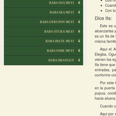
Dos ho
BABA OSA MEYI
Cuando
Con lo
BABA IKA MEYI
Dice Ifa:
BABA OTRUPON MEYI
Este es u
alcanzarlas y
BABA OTURA MEYI
es un Ifa de
misma familia
BABA IRETE MEYI
Aqui el 
BABA OSHE MEYI
Elegba, Ogue
vienen los e
BABA ORANGUN
Ifa tiene que
entradas, pa
conforme con
Por este 
en la puerta
pupua, cocid
hacia afuera
Cuando u
Aqui por 