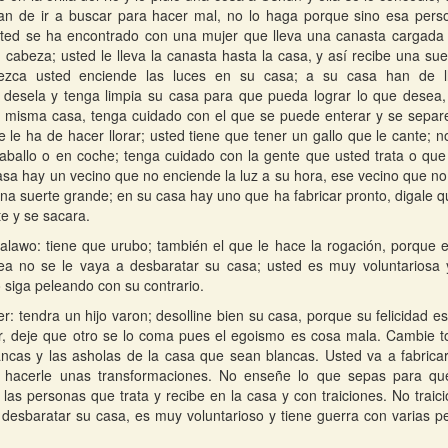
han de ir a buscar para hacer mal, no lo haga porque sino esa per
usted se ha encontrado con una mujer que lleva una canasta cargada p
cabeza; usted le lleva la canasta hasta la casa, y así recibe una suer
zca usted enciende las luces en su casa; a su casa han de ll
, desela y tenga limpia su casa para que pueda lograr lo que desea, 
 misma casa, tenga cuidado con el que se puede enterar y se separe
 le ha de hacer llorar; usted tiene que tener un gallo que le cante; 
ballo o en coche; tenga cuidado con la gente que usted trata o que 
asa hay un vecino que no enciende la luz a su hora, ese vecino que no
una suerte grande; en su casa hay uno que ha fabricar pronto, digale 
ete y se sacara.
alawo: tiene que urubo; también el que le hace la rogación, porque e
ea no se le vaya a desbaratar su casa; usted es muy voluntariosa 
 siga peleando con su contrario.
er: tendra un hijo varon; desolline bien su casa, porque su felicidad es
 deje que otro se lo coma pues el egoismo es cosa mala. Cambie to
ncas y las asholas de la casa que sean blancas. Usted va a fabricar
a hacerle unas transformaciones. No enseñe lo que sepas para qu
las personas que trata y recibe en la casa y con traiciones. No traic
desbaratar su casa, es muy voluntarioso y tiene guerra con varias p