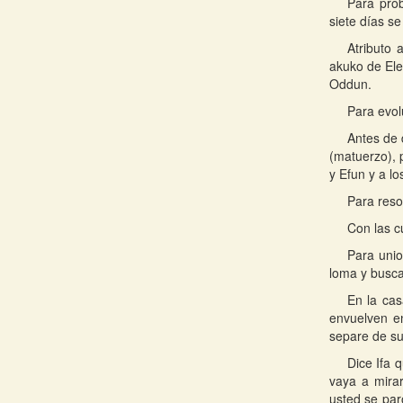
Para pro
siete días s
Atributo 
akuko de Ele
Oddun.
Para evol
Antes de 
(matuerzo), 
y Efun y a l
Para reso
Con las c
Para unio
loma y busca
En la cas
envuelven e
separe de s
Dice Ifa 
vaya a mirar
usted se paro