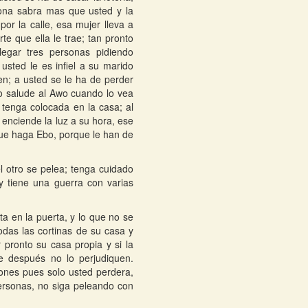
sona sabra mas que usted y la
or la calle, esa mujer lleva a
te que ella le trae; tan pronto
egar tres personas pidiendo
usted le es infiel a su marido
n; a usted se le ha de perder
no salude al Awo cuando lo vea
tenga colocada en la casa; al
 enciende la luz a su hora, ese
que haga Ebo, porque le han de
l otro se pelea; tenga cuidado
y tiene una guerra con varias
ta en la puerta, y lo que no se
das las cortinas de su casa y
 pronto su casa propia y si la
e después no lo perjudiquen.
iones pues solo usted perdera,
ersonas, no siga peleando con