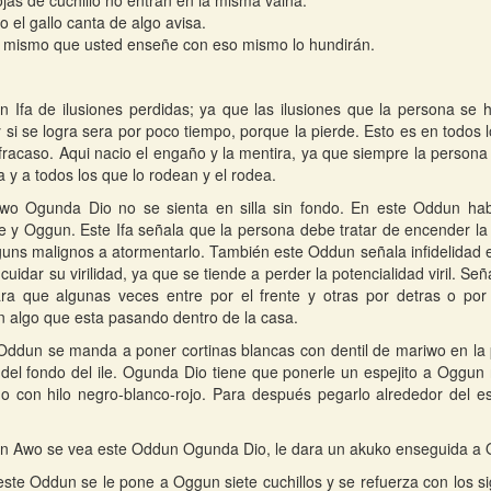
jas de cuchillo no entran en la misma vaina.
 el gallo canta de algo avisa.
 mismo que usted enseñe con eso mismo lo hundirán.
n Ifa de ilusiones perdidas; ya que las ilusiones que la persona se 
 si se logra sera por poco tiempo, porque la pierde. Esto es en todos l
 fracaso. Aqui nacio el engaño y la mentira, ya que siempre la perso
 y a todos los que lo rodean y el rodea.
Awo Ogunda Dio no se sienta en silla sin fondo. En este Oddun hab
 y Oggun. Este Ifa señala que la persona debe tratar de encender la
guns malignos a atormentarlo. También este Oddun señala infidelidad e
 cuidar su virilidad, ya que se tiende a perder la potencialidad viril. S
ra que algunas veces entre por el frente y otras por detras o por
 algo que esta pasando dentro de la casa.
Oddun se manda a poner cortinas blancas con dentil de mariwo en la p
 del fondo del ile. Ogunda Dio tiene que ponerle un espejito a Oggu
o con hilo negro-blanco-rojo. Para después pegarlo alrededor del 
.
n Awo se vea este Oddun Ogunda Dio, le dara un akuko enseguida a
este Oddun se le pone a Oggun siete cuchillos y se refuerza con los s