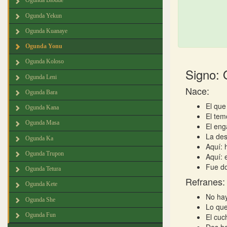
Ogunda Biodde
Ogunda Yekun
Ogunda Kuanaye
Ogunda Yonu
Ogunda Koloso
Signo:
Ogunda Leni
Nace:
Ogunda Bara
El que
Ogunda Kana
El tem
Ogunda Masa
El eng
La des
Ogunda Ka
Aquí: 
Ogunda Trupon
Aquí: 
Fue do
Ogunda Tetura
Refranes:
Ogunda Kete
No hay
Ogunda She
Lo que
Ogunda Fun
El cuc