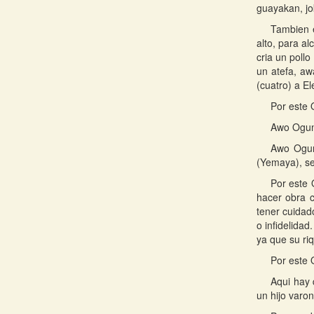
guayakan, jo
Tambien 
alto, para a
cria un poll
un atefa, aw
(cuatro) a E
Por este 
Awo Ogund
Awo Ogund
(Yemaya), se
Por este 
hacer obra 
tener cuidad
o infidelida
ya que su ri
Por este 
Aqui hay 
un hijo varon