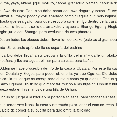
kuma, yaya, akana, jiqui, moruro, caoba, granadillo, yamao, espuela de
el Awo de este Oddun se debe bañar con ewe daguro y toston. El Aw
lcanzar su mayor poder y vivir apartado como el aguila que solo bajab
o hasta que sea gallo, para que descubra su enemigo dentro de la ca
afakan o Ikofafun, se le da un akuko y ayapa a Shango Egun y Elegba
legba junto con Shango, para evolución de owo (dinero).
Oddun todos los eboses deben llevar leri de akuko (este es el gran secr
a Dio cuando aprende Ifa se separa del padrino.
a Dio debe llevar a su Elegba a la orilla del mar y darle un akuko
 bañara y llevara agua del mar para su casa para baños.
Oddun se hace procesión dentro de la casa a Obatala. Por este Ifa c
con Obatala y Elegba para poder obtenerla, ya que Ogunda Dio debe
o con la mujer que se escoja para el matrimonio ya que es un Oddun 
d. Awo Ogunda Dio tiene que respetar mucho a las hijas de Oshun y nun
queza esta en las manos de una hija de Oshun.
Oddun se juega a la loteria y la persona se saca, para fabricar su casa
que tener bien limpia la casa y ordenada para tener el camino recto. 
. Dele de comer a su puerta para que entre la felicidad.