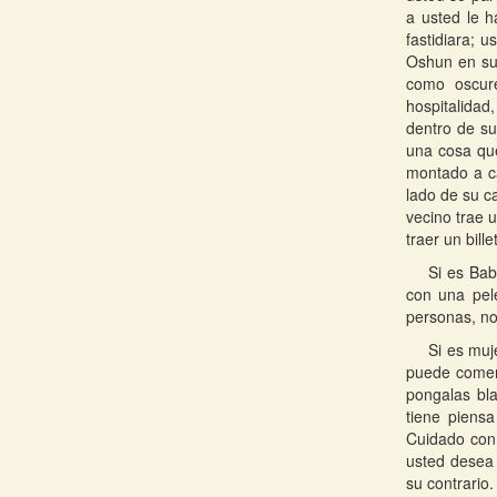
a usted le 
fastidiara; 
Oshun en su 
como oscure
hospitalidad
dentro de su
una cosa que
montado a ca
lado de su c
vecino trae 
traer un bill
Si es Bab
con una pel
personas, no
Si es muj
puede comer,
pongalas bla
tiene piens
Cuidado con 
usted desea 
su contrario.