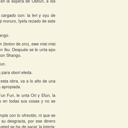
en la sopera de Oshun, a los
cargado con: la leri y oyu de
gi moruro, Iyefa rezado de este
hango.
 (boton de oro), ewe misi misi
en Iku. Después se le unta epo
 con Shango.
fun.
 para obori eleda.
esta obra, va a lo alto de una
a apropiada.
n Fun, le unta Ori y Efun, la
to en todas sus cosas y no se
mpla con lo ofrecido, ni que se
 su desgracia, por ese dinero
usted se ha de sacar la loteria;