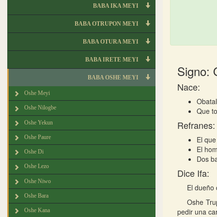
BABA IKA MEYI
BABA OTRUPON MEYI
BABA OTURA MEYI
BABA IRETE MEYI
Signo:
BABA OSHE MEYI
Nace:
Oshe Meyi
Obatal
Oshe Nilogbe
Que to
Refranes:
Oshe Yekun
Oshe Paure
El que
El hom
Oshe Di
Dos ba
Oshe Lezo
Dice Ifa:
Oshe Niwo
El dueño 
Oshe Bara
Oshe Trup
Oshe Kana
pedir una ca