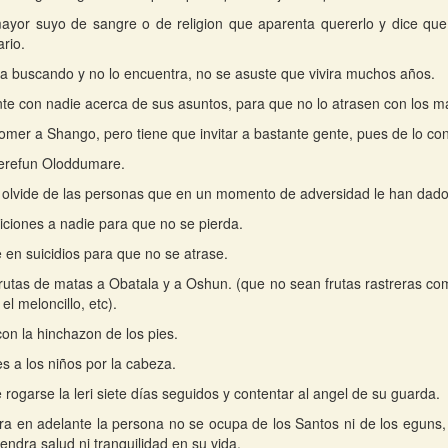
ayor suyo de sangre o de religion que aparenta quererlo y dice qu
ario.
da buscando y no lo encuentra, no se asuste que vivira muchos años.
e con nadie acerca de sus asuntos, para que no lo atrasen con los m
omer a Shango, pero tiene que invitar a bastante gente, pues de lo con
ferefun Oloddumare.
olvide de las personas que en un momento de adversidad le han dado
iciones a nadie para que no se pierda.
 en suicidios para que no se atrase.
rutas de matas a Obatala y a Oshun. (que no sean frutas rastreras co
el meloncillo, etc).
on la hinchazon de los pies.
s a los niños por la cabeza.
 rogarse la leri siete días seguidos y contentar al angel de su guarda.
ra en adelante la persona no se ocupa de los Santos ni de los eguns, e
endra salud ni tranquilidad en su vida.