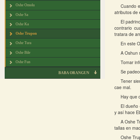
Cuando es
Oshe Omolu
atributos de 
Oshe Sa
El padrin
Oshe Ka
contrario c
tratara de ar
Oshe Trupon
En este O
Oshe Tura
A Oshun s
Oshe Bile
Tomar inf
Oshe Fun
Se padece
BABA ORANGUN
Tener sie
cae mal.
Hay que c
El dueño 
y así hace E
A Oshe Tr
tallas en mad
Oshe Trup