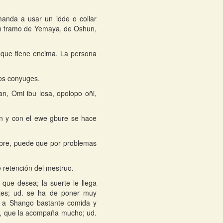
manda a usar un idde o collar
un tramo de Yemaya, de Oshun,
 que tiene encima. La persona
los conyuges.
n, Omi ibu losa, opolopo oñi,
un y con el ewe gbure se hace
mbre, puede que por problemas
e retención del mestruo.
que desea; la suerte le llega
ntes; ud. se ha de poner muy
r a Shango bastante comida y
n, que la acompaña mucho; ud.