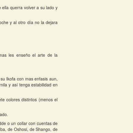
 ella querra volver a su lado y
che y al otro día no la dejara
as les enseño el arte de la
 su Ikofa con mas enfasis aun,
mila y así tenga estabilidad en
e colores distintos (menos el
ñado.
idde o un collar con cuentas de
gba, de Oshosi, de Shango, de