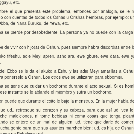
gayu, etc.
mbre el que presenta este problema, entonces por analogia, se le 
o con cuentas de todos los Oshas u Orishas hembras, por ejemplo: 
bba, de Nana Buruku, de Yewa, etc.
a se pierde por desobediente. La persona ya no puede con la carga
e de vivir con hijo(a) de Oshun, pues siempre habra discordias entre 
ko fifeshu, adie Meyi apreri, asho ara, ewe gbure, ewe dara, ewe ya
.
del Ebbo se le da el akuko a Eshu y las adie Meyi amarillas a Osh
ra ponerselo a Oshun. Los otros ewe se utilizaran para ebbomisi.
a se tiene que cuidar un bochorno durante el acto sexual. Si es ho
ese instante se le ablande el miembro y sufra un bochorno.
er, puede que durante el coito le baje la menstruo. En la mujer habla d
que ud., refresque su corazon y su cabeza, para que así ud. vea lo 
eche maldiciones, ni tome bebidas ni coma cosas que tenga pica
ando se entere de un mal de alguien; ud. tiene que darle de come
ucha gente para que sus asuntos marchen bien; ud. es hija de Oshu
vir con un Babalawo; ud.