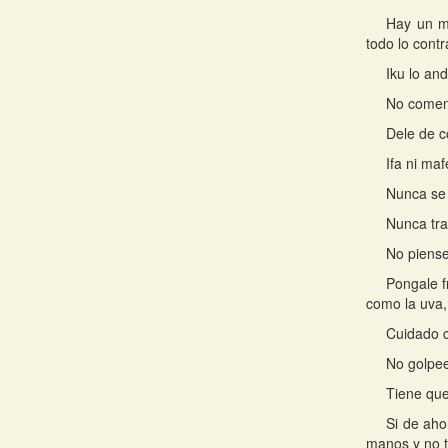
Hay un m
todo lo contr
Iku lo an
No coment
Dele de c
Ifa ni ma
Nunca se 
Nunca tra
No piense
Pongale f
como la uva, 
Cuidado c
No golpee
Tiene que
Si de aho
manos y no t