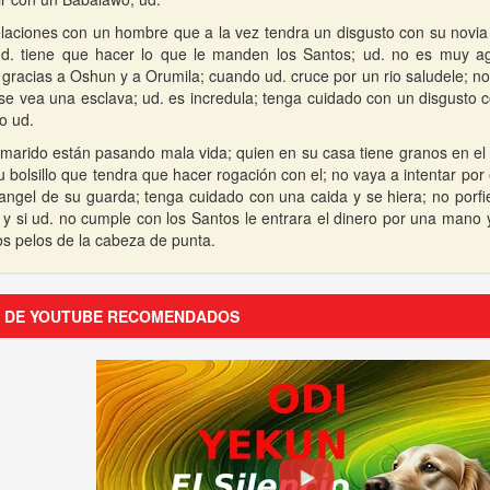
laciones con un hombre que a la vez tendra un disgusto con su novia
ud. tiene que hacer lo que le manden los Santos; ud. no es muy a
 gracias a Oshun y a Orumila; cuando ud. cruce por un rio saludele; n
 se vea una esclava; ud. es incredula; tenga cuidado con un disgusto 
o ud.
arido están pasando mala vida; quien en su casa tiene granos en el c
u bolsillo que tendra que hacer rogación con el; no vaya a intentar por
 angel de su guarda; tenga cuidado con una caida y se hiera; no porfi
y si ud. no cumple con los Santos le entrara el dinero por una mano y 
los pelos de la cabeza de punta.
S DE YOUTUBE RECOMENDADOS