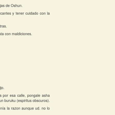
ijas de Oshun.
cantes y tener cuidado con la
tras.
ata con maldiciones.
jo.
a por esa calle, pongale asha
un buruku (espiritus obscuros).
nía la razon aunque ud. no lo