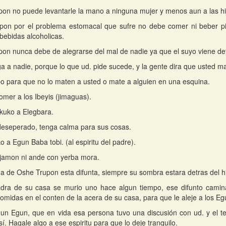
on no puede levantarle la mano a ninguna mujer y menos aun a las h
pon por el problema estomacal que sufre no debe comer ni beber pi
 bebidas alcoholicas.
on nunca debe de alegrarse del mal de nadie ya que el suyo viene de
a a nadie, porque lo que ud. pide sucede, y la gente dira que usted m
 para que no lo maten a usted o mate a alguien en una esquina.
omer a los Ibeyis (jimaguas).
kuko a Elegbara.
eseperado, tenga calma para sus cosas.
o a Egun Baba tobi. (al espiritu del padre).
jamon ni ande con yerba mora.
a de Oshe Trupon esta difunta, siempre su sombra estara detras del hi
adra de su casa se murio uno hace algun tiempo, ese difunto camin
comidas en el conten de la acera de su casa, para que le aleje a los Eg
un Egun, que en vida esa persona tuvo una discusión con ud. y el te
í. Hagale algo a ese espiritu para que lo deje tranquilo.