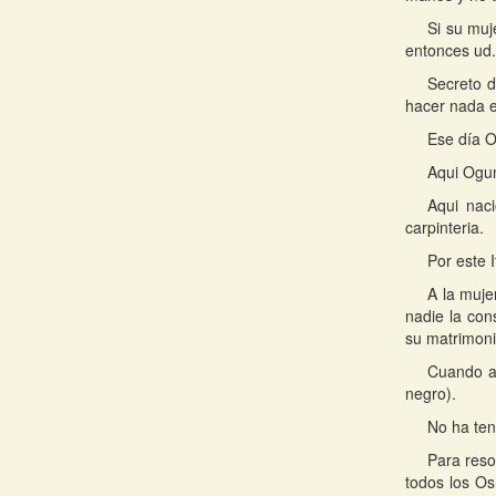
Si su muj
entonces ud.
Secreto d
hacer nada e
Ese día O
Aqui Ogun
Aqui nac
carpinteria.
Por este 
A la muje
nadie la con
su matrimoni
Cuando a 
negro).
No ha ten
Para reso
todos los Os