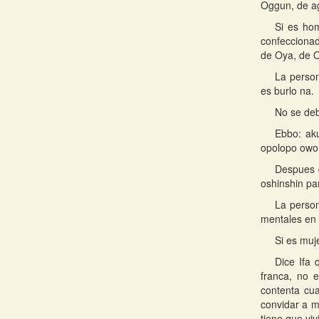
Oggun, de ag
Si es ho
confeccionad
de Oya, de O
La person
es burlo na.
No se deb
Ebbo: aku
opolopo owo
Despues 
oshinshin pa
La person
mentales en 
Si es muj
Dice Ifa 
franca, no 
contenta cu
convidar a m
tiene que vi