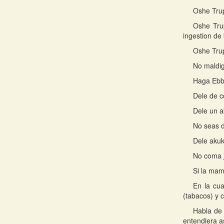
Oshe Trup
Oshe Tru
ingestion de
Oshe Trup
No maldig
Haga Ebbo
Dele de c
Dele un a
No seas d
Dele akuk
No coma 
Si la mam
En la cu
(tabacos) y 
Habla de 
entendiera as