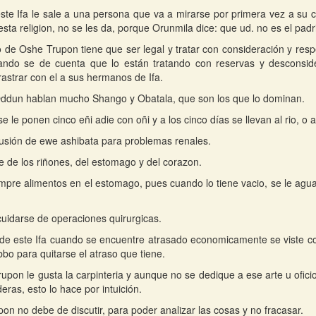
te Ifa le sale a una persona que va a mirarse por primera vez a su ca
esta religion, no se les da, porque Orunmila dice: que ud. no es el pad
o de Oshe Trupon tiene que ser legal y tratar con consideración y res
uando se de cuenta que lo están tratando con reservas y desconsid
rastrar con el a sus hermanos de Ifa.
ddun hablan mucho Shango y Obatala, que son los que lo dominan.
e le ponen cinco eñi adie con oñi y a los cinco días se llevan al rio, o
usión de ewe ashibata para problemas renales.
 de los riñones, del estomago y del corazon.
mpre alimentos en el estomago, pues cuando lo tiene vacio, se le agua
uidarse de operaciones quirurgicas.
de este Ifa cuando se encuentre atrasado economicamente se viste con 
bbo para quitarse el atraso que tiene.
upon le gusta la carpinteria y aunque no se dedique a ese arte u ofici
eras, esto lo hace por intuición.
on no debe de discutir, para poder analizar las cosas y no fracasar.