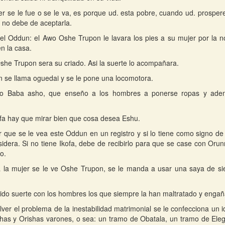
er se le fue o se le va, es porque ud. esta pobre, cuando ud. prospere
 no debe de aceptarla.
el Oddun: el Awo Oshe Trupon le lavara los pies a su mujer por la no
n la casa.
she Trupon sera su criado. Asi la suerte lo acompañara.
 se llama oguedai y se le pone una locomotora.
io Baba asho, que enseño a los hombres a ponerse ropas y adem
Ifa hay que mirar bien que cosa desea Eshu.
r que se le vea este Oddun en un registro y si lo tiene como signo de
sidera. Si no tiene Ikofa, debe de recibirlo para que se case con Orun
o.
la mujer se le ve Oshe Trupon, se le manda a usar una saya de siet
ido suerte con los hombres los que siempre la han maltratado y enga
lver el problema de la inestabilidad matrimonial se le confecciona un 
has y Orishas varones, o sea: un tramo de Obatala, un tramo de Ele