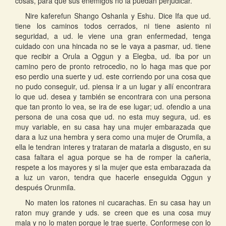
cosas, para que sus enemigos no la puedan perjudicar.
Nire kaferefun Shango Oshanla y Eshu. Dice Ifa que ud.
tiene los caminos todos cerrados, ni tiene asiento ni
seguridad, a ud. le viene una gran enfermedad, tenga
cuidado con una hincada no se le vaya a pasmar, ud. tiene
que recibir a Orula a Oggun y a Elegba, ud. iba por un
camino pero de pronto retrocedio, no lo haga mas que por
eso perdio una suerte y ud. este corriendo por una cosa que
no pudo conseguir, ud. piensa ir a un lugar y allí encontrara
lo que ud. desea y también se encontrara con una persona
que tan pronto lo vea, se ira de ese lugar; ud. ofendio a una
persona de una cosa que ud. no esta muy segura, ud. es
muy variable, en su casa hay una mujer embarazada que
dara a luz una hembra y sera como una mujer de Orumila, a
ella le tendran interes y trataran de matarla a disgusto, en su
casa faltara el agua porque se ha de romper la cañeria,
respete a los mayores y si la mujer que esta embarazada da
a luz un varon, tendra que hacerle enseguida Oggun y
después Orunmila.
No maten los ratones ni cucarachas. En su casa hay un
raton muy grande y uds. se creen que es una cosa muy
mala y no lo maten porque le trae suerte. Conformese con lo