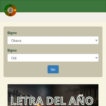
Signo
Signo
Ver