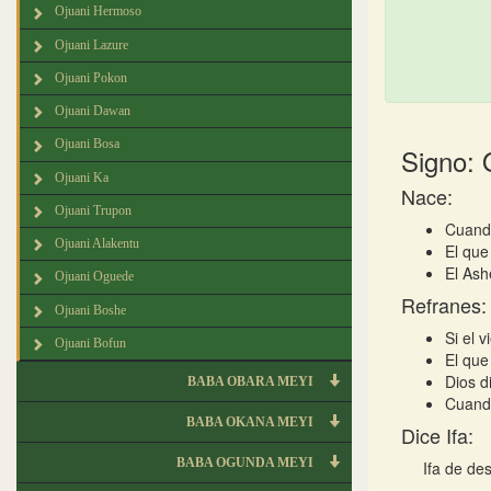
Ojuani Hermoso
Ojuani Lazure
Ojuani Pokon
Ojuani Dawan
Ojuani Bosa
Signo: 
Ojuani Ka
Nace:
Ojuani Trupon
Cuando
Ojuani Alakentu
El que
El Ash
Ojuani Oguede
Refranes:
Ojuani Boshe
Si el 
Ojuani Bofun
El que
Dios d
BABA OBARA MEYI
Cuando
BABA OKANA MEYI
Dice Ifa:
BABA OGUNDA MEYI
Ifa de de