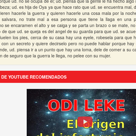
orque ud. no se ocupa de el; ud. piensa que la gente le ha hecho algo
beza; ud. es hija de Oya ya que hace rato que ud. se encuentra mal, d
eren hacerle la guerra y quieren hacerle una cosa mala por la noch
o salvara, no trate mal a esa persona que tiene la llaga en una p
 se encaramen el alto y se caiga y se parta un brazo o se mate, no 
o de que ud. se queja es del angel de su guarda para que ud. se acue
duelen los pies, cerca de su casa hay una eyele, robesela para que 
o con un secreto y quiere decirselo pero no puede hablar porque hay 
nde, ud. piensa ir a un punto que hay una loma, dele de comer a su ca
n de seguro que la guerra le llega, no pelee con su mujer.
S DE YOUTUBE RECOMENDADOS