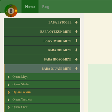
Home
Blog
BABA EYIOGBE
BABA OYEKUN MEYI
BABA IWORI MEYI
BABA ODI MEYI
BABA IROSO MEYI
BABA OJUANI MEYI
Ojuani Meyi
Ojuani Shobe
Ojuani Yekun
Ojuani Tanchela
Ojuani Chedi