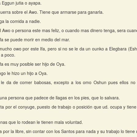
a Eggun jutia o ayapa.
guerra sobre el Awo. Tiene que armarse para ganarla.
ga la comida a nadie.
 Awo o persona este mas feliz, o cuando mas dinero tenga, sera cua
Ifa se puede morir en medio del mar.
ucho owo por este Ifa, pero si no se le da un ounko a Elegbara (Esh
 a poco.
Ifa es muy posible ser hijo de Oya.
go le hizo un hijo a Oya.
se le da de comer babosas, excepto a los omo Oshun pues ellos no 
una persona que padece de llagas en los pies, que lo salvara.
ta por el conyuge, puesto de trabajo o posición que ud. ocupa y tien
nas que lo rodean le tienen mala voluntad.
a por la libre, sin contar con los Santos para nada y su trabajo lo tien