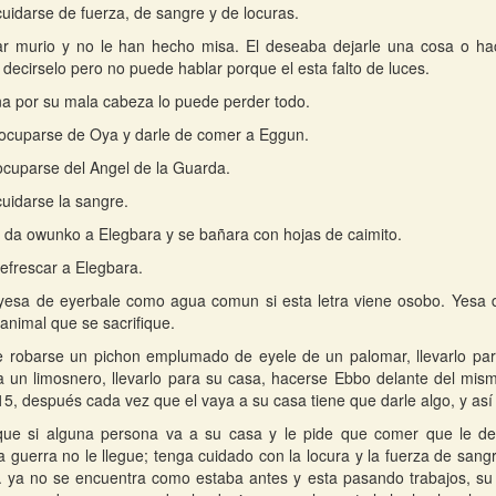
uidarse de fuerza, de sangre y de locuras.
iar murio y no le han hecho misa. El deseaba dejarle una cosa o h
 decirselo pero no puede hablar porque el esta falto de luces.
a por su mala cabeza lo puede perder todo.
ocuparse de Oya y darle de comer a Eggun.
cuparse del Angel de la Guarda.
uidarse la sangre.
e da owunko a Elegbara y se bañara con hojas de caimito.
efrescar a Elegbara.
yesa de eyerbale como agua comun si esta letra viene osobo. Yesa 
 animal que se sacrifique.
 robarse un pichon emplumado de eyele de un palomar, llevarlo para
 un limosnero, llevarlo para su casa, hacerse Ebbo delante del mis
15, después cada vez que el vaya a su casa tiene que darle algo, y así
 que si alguna persona va a su casa y le pide que comer que le de
la guerra no le llegue; tenga cuidado con la locura y la fuerza de sang
. ya no se encuentra como estaba antes y esta pasando trabajos, su 