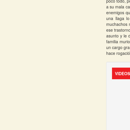
poco todo, p
a su mala ca
enemigos qui
una llaga l
muchachos no
ese trastorn
asunto y le 
familia muri
un cargo gra
hace rogació
VIDEO