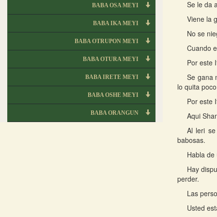
Se le da 
BABA OSA MEYI
Viene la 
BABA IKA MEYI
No se nie
BABA OTRUPON MEYI
Cuando el
BABA OTURA MEYI
Por este 
Se gana m
BABA IRETE MEYI
lo quita poco
BABA OSHE MEYI
Por este 
BABA ORANGUN
Aqui Shan
Al leri 
babosas.
Habla de 
Hay dispu
perder.
Las perso
Usted est