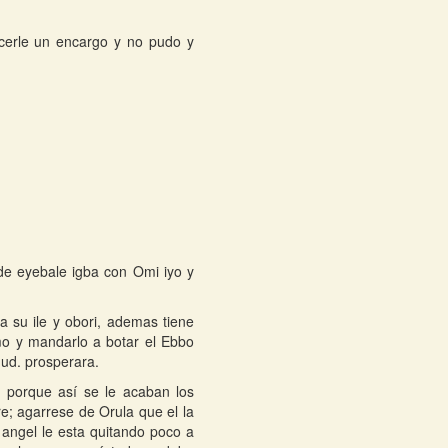
acerle un encargo y no pudo y
de eyebale igba con Omi iyo y
 su ile y obori, ademas tiene
mo y mandarlo a botar el Ebbo
 ud. prosperara.
 porque así se le acaban los
re; agarrese de Orula que el la
angel le esta quitando poco a