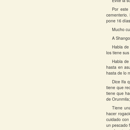
Evite la 
Por este
cementerio. 
pone 16 días
Mucho cui
A Shango 
Habla de 
los tiene su
Habla de 
hasta en as
hasta de lo 
Dice Ifa 
tiene que re
tiene que ha
de Orunmila;
Tiene una
hacer rogaci
cuidado con 
un pescado fr