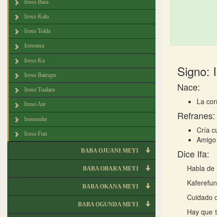
Iroso Bara
Iroso Kalu
Iroso Tolda
Irosonsa
Iroso Ka
Signo: 
Iroso Batrupo
Nace:
Iroso Tualara
La cor
Iroso Ate
Refranes:
Irosonshe
Cría c
Iroso Fun
Amigo
BABA OJUANI MEYI
Dice Ifa:
Habla de 
BABA OBARA MEYI
Kaferefun
BABA OKANA MEYI
Cuidado c
BABA OGUNDA MEYI
Hay que 