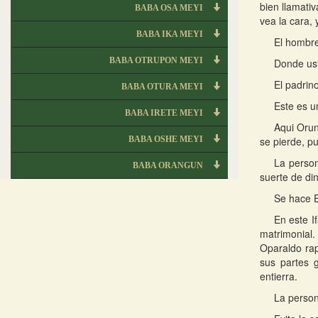
bien llamati
BABA OSA MEYI
vea la cara, 
BABA IKA MEYI
El hombre
BABA OTRUPON MEYI
Donde uste
El padrin
BABA OTURA MEYI
Este es u
BABA IRETE MEYI
Aqui Orun
BABA OSHE MEYI
se pierde, pu
La person
BABA ORANGUN
suerte de din
Se hace E
En este I
matrimonial.
Oparaldo ra
sus partes 
entierra.
La persona