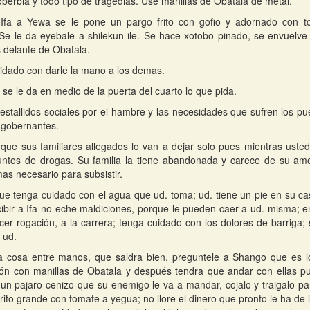
soberbia y todo tipo de tragedias. Use manillas de Obatala de metal.
 Ifa a Yewa se le pone un pargo frito con gofio y adornado con to
Se le da eyebale a shilekun ile. Se hace xotobo pinado, se envuelve
 delante de Obatala.
dado con darle la mano a los demas.
se le da en medio de la puerta del cuarto lo que pida.
estallidos sociales por el hambre y las necesidades que sufren los p
s gobernantes.
que sus familiares allegados lo van a dejar solo pues mientras usted
untos de drogas. Su familia la tiene abandonada y carece de su am
mas necesario para subsistir.
que tenga cuidado con el agua que ud. toma; ud. tiene un pie en su ca
cibir a Ifa no eche maldiciones, porque le pueden caer a ud. misma;
cer rogación, a la carrera; tenga cuidado con los dolores de barriga;
 ud.
 cosa entre manos, que saldra bien, preguntele a Shango que es lo
ón con manillas de Obatala y después tendra que andar con ellas pue
un pajaro cenizo que su enemigo le va a mandar, cojalo y traigalo p
ito grande con tomate a yegua; no llore el dinero que pronto le ha de l