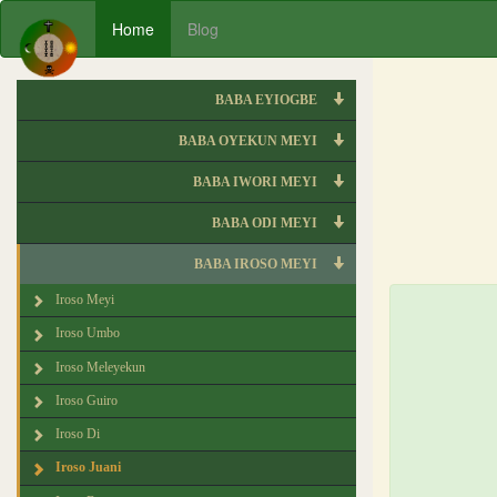
Home
Blog
BABA EYIOGBE
BABA OYEKUN MEYI
BABA IWORI MEYI
BABA ODI MEYI
BABA IROSO MEYI
Iroso Meyi
Iroso Umbo
Iroso Meleyekun
Iroso Guiro
Iroso Di
Iroso Juani