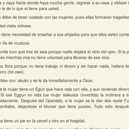
va y vaya hacia donde haya mucha gente, regrese a su casa y vistase 
y le de lo que el tiene para usted.
 debe de tener cuidado con las mujeres, pues ellas formaran tragedias
d visita retirese.
o tiene necesidad de enseñar a sus ahijados para que ellos esten conte
n Ifa de musicos.
mila tuvo que irse de asia porque nadie dejaba el vicio del opio. Si la 
es mientras viva no tiene voluntad para librarse de ese vicio.
a llora porque no tiene trabajo ni dinero y sin hacer nada, hallara d
ero (ire owo).
bbo con: akuko y se le da inmediatamente a Osun.
fa la mujer tiene un Egun que hace vida con ella, y aun teniendo diner
 Si ese Eggun en vida fue mujer alakuata (invertida) la inclinara a 
pidamente. Después del Oparaldo, a la mujer se le dan dos eyele F
genitales, dejandose el blumer que tiene puesto. Todo esto despué
 tiene un pie en la carcel y otro en el hospital.