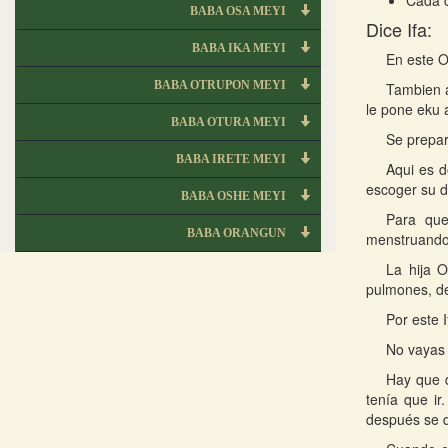
Cada c
BABA OSA MEYI
Dice Ifa:
BABA IKA MEYI
En este O
BABA OTRUPON MEYI
Tambien a
le pone eku
BABA OTURA MEYI
Se prepar
BABA IRETE MEYI
Aqui es d
escoger su de
BABA OSHE MEYI
Para que
BABA ORANGUN
menstruando
La hija 
pulmones, de
Por este I
No vayas 
Hay que d
tenía que ir
después se q