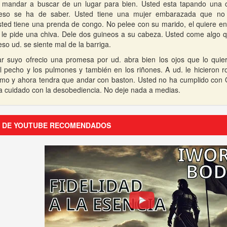
 mandar a buscar de un lugar para bien. Usted esta tapando una 
 eso se ha de saber. Usted tiene una mujer embarazada que no
ted tiene una prenda de congo. No pelee con su marido, el quiere en
le pide una chiva. Dele dos guineos a su cabeza. Usted come algo q
so ud. se siente mal de la barriga.
ar suyo ofrecio una promesa por ud. abra bien los ojos que lo quier
l pecho y los pulmones y también en los riñones. A ud. le hicieron 
mo y ahora tendra que andar con baston. Usted no ha cumplido con O
a cuidado con la desobediencia. No deje nada a medias.
S DE YOUTUBE RECOMENDADOS