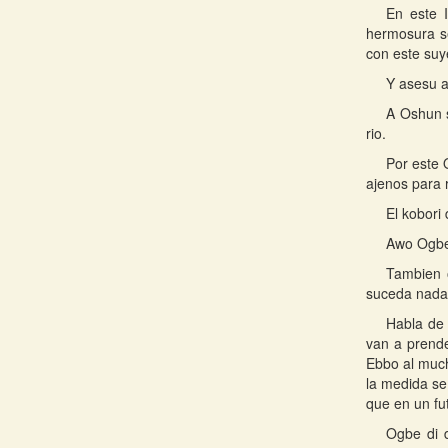
En este 
hermosura se
con este su
Y asesu a
A Oshun s
rio.
Por este 
ajenos para 
El kobori
Awo Ogbe 
Tambien o
suceda nada
Habla de 
van a prende
Ebbo al much
la medida se
que en un fu
Ogbe di d