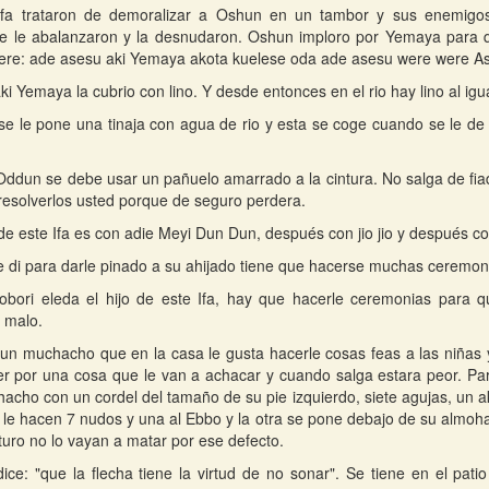
Ifa trataron de demoralizar a Oshun en un tambor y sus enemigo
 le abalanzaron y la desnudaron. Oshun imploro por Yemaya para qu
yere: ade asesu aki Yemaya akota kuelese oda ade asesu were were A
ki Yemaya la cubrio con lino. Y desde entonces en el rio hay lino al igu
e le pone una tinaja con agua de rio y esta se coge cuando se le de
Oddun se debe usar un pañuelo amarrado a la cintura. No salga de fia
resolverlos usted porque de seguro perdera.
 de este Ifa es con adie Meyi Dun Dun, después con jio jio y después c
di para darle pinado a su ahijado tiene que hacerse muchas ceremoni
bori eleda el hijo de este Ifa, hay que hacerle ceremonias para q
 malo.
un muchacho que en la casa le gusta hacerle cosas feas a las niñas ya
r por una cosa que le van a achacar y cuando salga estara peor. P
acho con un cordel del tamaño de su pie izquierdo, siete agujas, un a
 le hacen 7 nudos y una al Ebbo y la otra se pone debajo de su almoh
turo no lo vayan a matar por ese defecto.
ice: "que la flecha tiene la virtud de no sonar". Se tiene en el pat