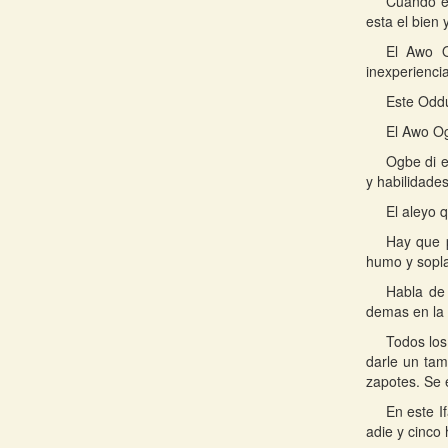
Cuando el
esta el bien 
El Awo O
inexperienci
Este Oddu
El Awo Og
Ogbe di e
y habilidades
El aleyo 
Hay que p
humo y soplar
Habla de
demas en la 
Todos los
darle un tam
zapotes. Se 
En este I
adie y cinco