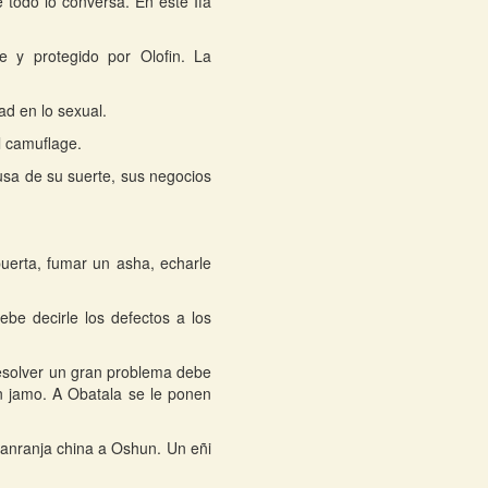
 todo lo conversa. En este Ifa
e y protegido por Olofin. La
ad en lo sexual.
l camuflage.
usa de su suerte, sus negocios
uerta, fumar un asha, echarle
e decirle los defectos a los
esolver un gran problema debe
n jamo. A Obatala se le ponen
anranja china a Oshun. Un eñi