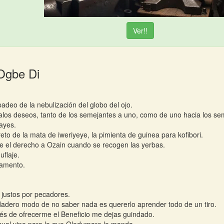
Ver!!
Ogbe Di
padeo de la nebulización del globo del ojo.
los deseos, tanto de los semejantes a uno, como de uno hacia los se
ayes.
reto de la mata de iweriyeye, la pimienta de guinea para kofibori.
e el derecho a Ozain cuando se recogen las yerbas.
uflaje.
lamento.
justos por pecadores.
dadero modo de no saber nada es quererlo aprender todo de un tiro.
s de ofrecerme el Beneficio me dejas guindado.