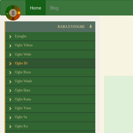
Home
Blog
BABA EYIOGBE
Eyiogbe
Ogbe Yekun
Ogbe Weñe
Ogbe Di
Ogbe Roso
Ogbe Wanle
Ogbe Bara
Ogbe Kana
Ogbe Yono
Ogbe Sa
Ogbe Ka