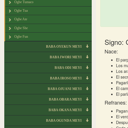
Ogbe Tumaco
Ogbe Tua
Ogbe Ate
Ogbe She
Ogbe Fun
Signo: 
BABA OYEKUN MEYI
Nace:
BABA IWORI MEYI
El par
Los ma
BABA ODI MEYI
Los ar
El sec
BABA IROSO MEYI
Pagarl
El cam
BABA OJUANI MEYI
El par
BABA OBARA MEYI
Refranes:
BABA OKANA MEYI
Pagan 
El ver
BABA OGUNDA MEYI
Despué