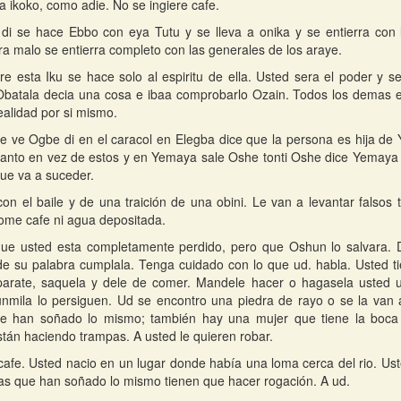
a ikoko, como adie. No se ingiere cafe.
i se hace Ebbo con eya Tutu y se lleva a onika y se entierra con la
ra malo se entierra completo con las generales de los araye.
re esta Iku se hace solo al espiritu de ella. Usted sera el poder y 
Obatala decia una cosa e ibaa comprobarlo Ozain. Todos los demas er
ealidad por si mismo.
 ve Ogbe di en el caracol en Elegba dice que la persona es hija de 
anto en vez de estos y en Yemaya sale Oshe tonti Oshe dice Yemaya q
que va a suceder.
on el baile y de una traición de una obini. Le van a levantar falsos 
ome cafe ni agua depositada.
 que usted esta completamente perdido, pero que Oshun lo salvara.
e su palabra cumplala. Tenga cuidado con lo que ud. habla. Usted 
arate, saquela y dele de comer. Mandele hacer o hagasela usted un
mila lo persiguen. Ud se encontro una piedra de rayo o se la van a
e han soñado lo mismo; también hay una mujer que tiene la boca 
tán haciendo trampas. A usted le quieren robar.
afe. Usted nacio en un lugar donde había una loma cerca del rio. Us
s que han soñado lo mismo tienen que hacer rogación. A ud.