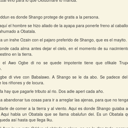
ual vino para lo que Olodumare lo manda.
ddun es donde Shango protege de gratis a la persona.
quí el hombre se hizo aliado de la ayapa para ponerle freno al caball
 ahumado a Obatala.
a un inshe Ozain con el pajaro preferido de Shango, que es el mayito.
onde cada alma antes dejar el cielo, en el momento de su nacimiento,
stino en la tierra.
 el Awo Ogbe di no se quede impotente tiene que ofikale Trup
.
Ogbe di vive con Babalawo. A Shango se le da abo. Se padece del
 los riñones y de locura.
fa hay que pagarle tributo al rio. Dos adie aperi cada año.
a abandonar tus cosas para ir a arreglar las ajenas, para que no teng
arle de comer a la tierra y al viento. Aqui es donde Shango guiaba 
. Aqui habla un Obatala que se llama obalufun dei. Es un Obatala q
ueda así hasta que llega Iku.