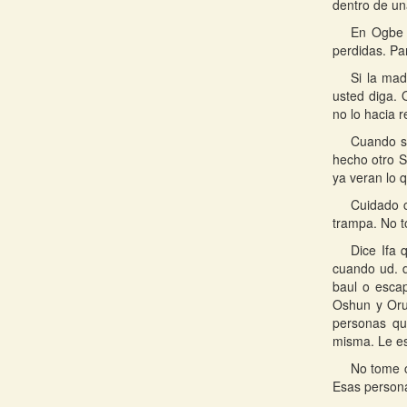
dentro de un
En Ogbe d
perdidas. Pa
Si la mad
usted diga. 
no lo hacia r
Cuando se
hecho otro S
ya veran lo 
Cuidado c
trampa. No t
Dice Ifa
cuando ud. d
baul o escap
Oshun y Orun
personas qu
misma. Le es
No tome c
Esas persona