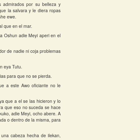
s admirados por su belleza y
e la salvara y le diera ropas
she ewe.
al que en el mar.
 a Oshun adie Meyi aperi en el
dor de nadie ni coja problemas
on eya Tutu.
as para que no se pierda.
ue a este Awo oficiante no le
 que a el se las hicieron y lo
ara que eso no suceda se hace
kuko, adie Meyi, ocho abere. A
ada o dentro de la misma, para
io una cabeza hecha de ilekan,