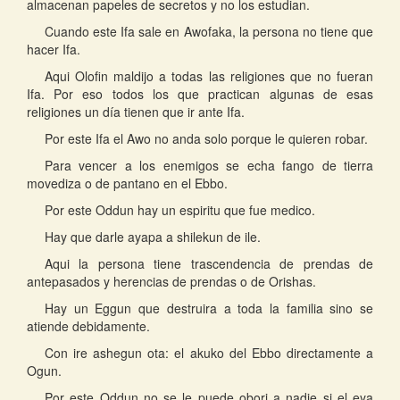
almacenan papeles de secretos y no los estudian.
Cuando este Ifa sale en Awofaka, la persona no tiene que
hacer Ifa.
Aqui Olofin maldijo a todas las religiones que no fueran
Ifa. Por eso todos los que practican algunas de esas
religiones un día tienen que ir ante Ifa.
Por este Ifa el Awo no anda solo porque le quieren robar.
Para vencer a los enemigos se echa fango de tierra
movediza o de pantano en el Ebbo.
Por este Oddun hay un espiritu que fue medico.
Hay que darle ayapa a shilekun de ile.
Aqui la persona tiene trascendencia de prendas de
antepasados y herencias de prendas o de Orishas.
Hay un Eggun que destruira a toda la familia sino se
atiende debidamente.
Con ire ashegun ota: el akuko del Ebbo directamente a
Ogun.
Por este Oddun no se le puede obori a nadie si el eya