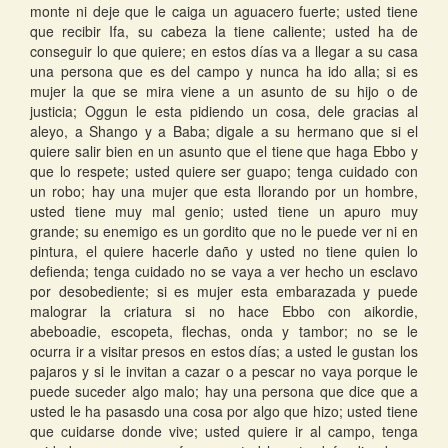
monte ni deje que le caiga un aguacero fuerte; usted tiene
que recibir Ifa, su cabeza la tiene caliente; usted ha de
conseguir lo que quiere; en estos días va a llegar a su casa
una persona que es del campo y nunca ha ido alla; si es
mujer la que se mira viene a un asunto de su hijo o de
justicia; Oggun le esta pidiendo un cosa, dele gracias al
aleyo, a Shango y a Baba; digale a su hermano que si el
quiere salir bien en un asunto que el tiene que haga Ebbo y
que lo respete; usted quiere ser guapo; tenga cuidado con
un robo; hay una mujer que esta llorando por un hombre,
usted tiene muy mal genio; usted tiene un apuro muy
grande; su enemigo es un gordito que no le puede ver ni en
pintura, el quiere hacerle daño y usted no tiene quien lo
defienda; tenga cuidado no se vaya a ver hecho un esclavo
por desobediente; si es mujer esta embarazada y puede
malograr la criatura si no hace Ebbo con aikordie,
abeboadie, escopeta, flechas, onda y tambor; no se le
ocurra ir a visitar presos en estos días; a usted le gustan los
pajaros y si le invitan a cazar o a pescar no vaya porque le
puede suceder algo malo; hay una persona que dice que a
usted le ha pasasdo una cosa por algo que hizo; usted tiene
que cuidarse donde vive; usted quiere ir al campo, tenga