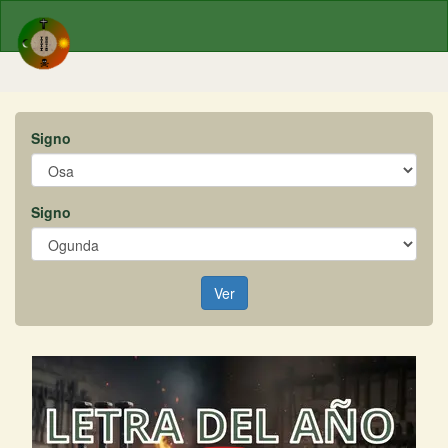
Signo
Signo
Ver