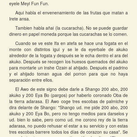
eyele Meyi Fun Fun.
Aqui habla el envenenamiento de las frutas que matan a
Irete ansa.
Tambien habla añai (la cucaracha). No se puede guardar
dinero en papel moneda porque las cucarachas se lo comen.
Cuando se ve este Ifa en atefa se hace una fogata en el
monte con distintos igui y se le da eyerbale de akuko
alrededor de la fogata y después se le echa dentro el ara del
akuko. Después se recogen los huesos quemados del akuko
para montarle un inshe Ozain al ahijado. Después el padrino
y el ahijado toman agua del porron para que no haya
separación entre ellos.
El Awo de este signo debe darle a Shango 200 abo, 200
akuko y 200 Eya Bo (pargos) por haberlo coronado Oba de
la tierra adarasa. El Awo coge tres escobas de palmiche y
dira delante de Shango: "Shango ud. me pide 200 abo, 200
akuko y 200 Eya Bo, pero no tengo medios para darselos y
ud. bien lo sabe, pero como ud. me corono rey de la tierra
adarasa, no puedo rehusar el estar a su servicio y con estas
tres escobas barrere todos los días de corazon su casa". Se