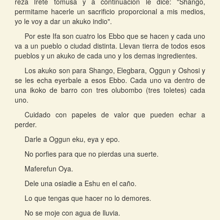
reza Irete tomusa y a continuación le dice: "Shango,
permitame hacerle un sacrificio proporcional a mis medios,
yo le voy a dar un akuko indio".
Por este Ifa son cuatro los Ebbo que se hacen y cada uno
va a un pueblo o ciudad distinta. Llevan tierra de todos esos
pueblos y un akuko de cada uno y los demas ingredientes.
Los akuko son para Shango, Elegbara, Oggun y Oshosi y
se les echa eyerbale a esos Ebbo. Cada uno va dentro de
una ikoko de barro con tres olubombo (tres toletes) cada
uno.
Cuidado con papeles de valor que pueden echar a
perder.
Darle a Oggun eku, eya y epo.
No porfies para que no pierdas una suerte.
Maferefun Oya.
Dele una osiadie a Eshu en el caño.
Lo que tengas que hacer no lo demores.
No se moje con agua de lluvia.