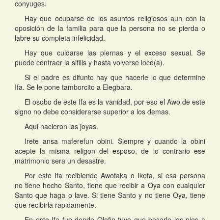
conyuges.
Hay que ocuparse de los asuntos religiosos aun con la
oposición de la familia para que la persona no se pierda o
labre su completa infelicidad.
Hay que cuidarse las piernas y el exceso sexual. Se
puede contraer la sifilis y hasta volverse loco(a).
Si el padre es difunto hay que hacerle lo que determine
Ifa. Se le pone tamborcito a Elegbara.
El osobo de este Ifa es la vanidad, por eso el Awo de este
signo no debe considerarse superior a los demas.
Aqui nacieron las joyas.
Irete ansa maferefun obini. Siempre y cuando la obini
acepte la misma religon del esposo, de lo contrario ese
matrimonio sera un desastre.
Por este Ifa recibiendo Awofaka o Ikofa, si esa persona
no tiene hecho Santo, tiene que recibir a Oya con cualquier
Santo que haga o lave. Si tiene Santo y no tiene Oya, tiene
que recibirla rapidamente.
En este Ifa fue donde Olofin tuvo que besarle los pies a