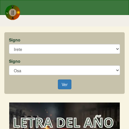
Signo
Signo
Ver