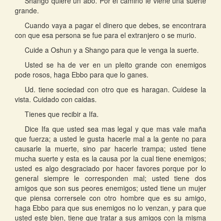
Shango quiere un abo. Por el camino le viene una suerte
grande.
Cuando vaya a pagar el dinero que debes, se encontrara
con que esa persona se fue para el extranjero o se murio.
Cuide a Oshun y a Shango para que le venga la suerte.
Usted se ha de ver en un pleito grande con enemigos
pode rosos, haga Ebbo para que lo ganes.
Ud. tiene sociedad con otro que es haragan. Cuidese la
vista. Cuidado con caidas.
Tienes que recibir a Ifa.
Dice Ifa que usted sea mas legal y que mas vale maña
que fuerza; a usted le gusta hacerle mal a la gente no para
causarle la muerte, sino par hacerle trampa; usted tiene
mucha suerte y esta es la causa por la cual tiene enemigos;
usted es algo desgraciado por hacer favores porque por lo
general siempre le corresponden mal; usted tiene dos
amigos que son sus peores enemigos; usted tiene un mujer
que piensa corrersele con otro hombre que es su amigo,
haga Ebbo para que sus enemigos no lo venzan, y para que
usted este bien, tiene que tratar a sus amigos con la misma