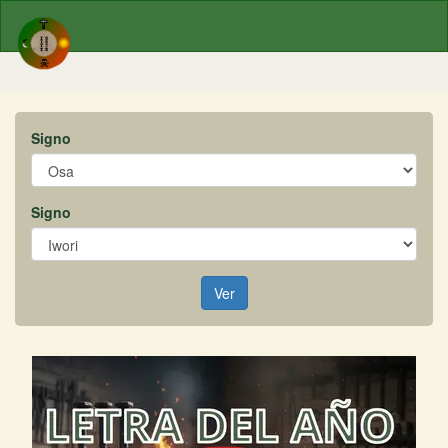
Signo
Signo
Ver