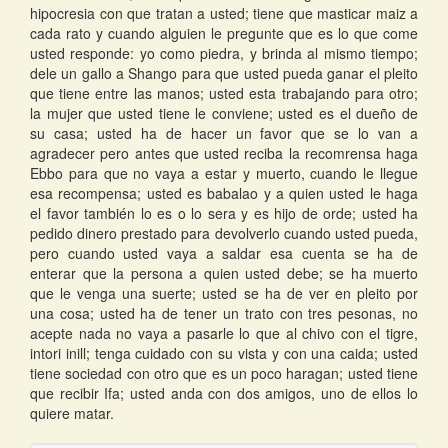
hipocresia con que tratan a usted; tiene que masticar maiz a
cada rato y cuando alguien le pregunte que es lo que come
usted responde: yo como piedra, y brinda al mismo tiempo;
dele un gallo a Shango para que usted pueda ganar el pleito
que tiene entre las manos; usted esta trabajando para otro;
la mujer que usted tiene le conviene; usted es el dueño de
su casa; usted ha de hacer un favor que se lo van a
agradecer pero antes que usted reciba la recomrensa haga
Ebbo para que no vaya a estar y muerto, cuando le llegue
esa recompensa; usted es babalao y a quien usted le haga
el favor también lo es o lo sera y es hijo de orde; usted ha
pedido dinero prestado para devolverlo cuando usted pueda,
pero cuando usted vaya a saldar esa cuenta se ha de
enterar que la persona a quien usted debe; se ha muerto
que le venga una suerte; usted se ha de ver en pleito por
una cosa; usted ha de tener un trato con tres pesonas, no
acepte nada no vaya a pasarle lo que al chivo con el tigre,
intori inill; tenga cuidado con su vista y con una caida; usted
tiene sociedad con otro que es un poco haragan; usted tiene
que recibir Ifa; usted anda con dos amigos, uno de ellos lo
quiere matar.