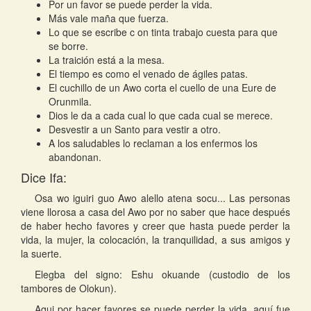
Por un favor se puede perder la vida.
Más vale maña que fuerza.
Lo que se escribe c on tinta trabajo cuesta para que
se borre.
La traición está a la mesa.
El tiempo es como el venado de ágiles patas.
El cuchillo de un Awo corta el cuello de una Eure de
Orunmila.
Dios le da a cada cual lo que cada cual se merece.
Desvestir a un Santo para vestir a otro.
A los saludables lo reclaman a los enfermos los
abandonan.
Dice Ifa:
Osa wo iguiri guo Awo alello atena socu... Las personas
viene llorosa a casa del Awo por no saber que hace después
de haber hecho favores y creer que hasta puede perder la
vida, la mujer, la colocación, la tranquilidad, a sus amigos y
la suerte.
Elegba del signo: Eshu okuande (custodio de los
tambores de Olokun).
Aqui por hacer favores se puede perder la vida, aquí fue