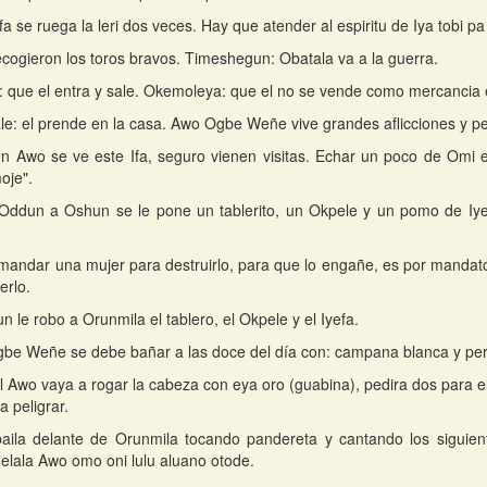
fa se ruega la leri dos veces. Hay que atender al espiritu de Iya tobi p
ecogieron los toros bravos. Timeshegun: Obatala va a la guerra.
 que el entra y sale. Okemoleya: que el no se vende como mercancia e
e: el prende en la casa. Awo Ogbe Weñe vive grandes aflicciones y p
 Awo se ve este Ifa, seguro vienen visitas. Echar un poco de Omi en
oje".
 Oddun a Oshun se le pone un tablerito, un Okpele y un pomo de Iy
mandar una mujer para destruirlo, para que lo engañe, es por manda
erlo.
n le robo a Orunmila el tablero, el Okpele y el Iyefa.
be Weñe se debe bañar a las doce del día con: campana blanca y pe
 Awo vaya a rogar la cabeza con eya oro (guabina), pedira dos para el
 peligrar.
baila delante de Orunmila tocando pandereta y cantando los siguie
elala Awo omo oni lulu aluano otode.