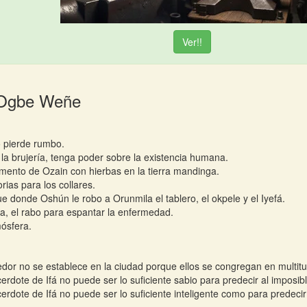
Ver!!
 Ogbe Weñe
o pierde rumbo.
 la brujería, tenga poder sobre la existencia humana.
amento de Ozain con hierbas en la tierra mandinga.
orias para los collares.
ue donde Oshún le robo a Orunmila el tablero, el okpele y el Iyefá.
a, el rabo para espantar la enfermedad.
ósfera.
edor no se establece en la ciudad porque ellos se congregan en multit
erdote de Ifá no puede ser lo suficiente sabio para predecir al imposi
erdote de Ifá no puede ser lo suficiente inteligente como para predecir 