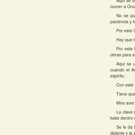
Aqui se d
comer a Orun
No se pu
paciencia y t
Por este 
Hay que t
Por este 
obras para a
Aqui se 
cuando el Aw
espiritu.
Con este 
Tiene que
Mire aver
La clave 
keke dentro d
Se le da 
delante y la