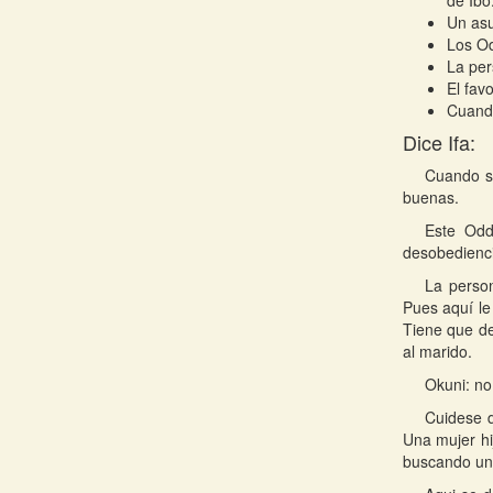
de Ibó
Un asu
Los Od
La per
El fav
Cuando
Dice Ifa:
Cuando se
buenas.
Este Odd
desobedienci
La person
Pues aquí le
Tiene que de
al marido.
Okuni: no
Cuidese d
Una mujer hi
buscando un