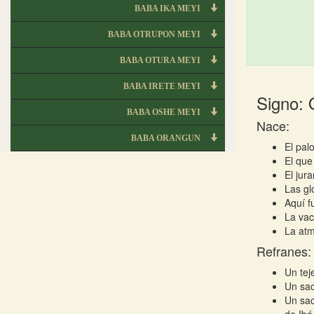
BABA IKA MEYI
BABA OTRUPON MEYI
BABA OTURA MEYI
BABA IRETE MEYI
Signo:
BABA OSHE MEYI
Nace:
BABA ORANGUN
El pal
El que
El jur
Las gl
Aquí f
La vac
La atm
Refranes:
Un tej
Un sac
Un sac