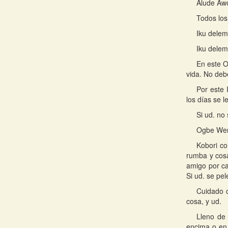
Alude Awo
Todos los
Iku delem
Iku delem
En este O
vida. No deb
Por este 
los días se l
Si ud. no
Ogbe Weñ
Kobori co
rumba y cosas
amigo por ca
Si ud. se pe
Cuidado c
cosa, y ud.
Lleno de
encima o en 