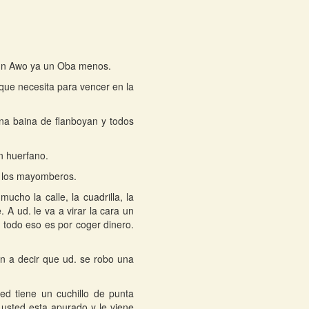
 un Awo ya un Oba menos.
 que necesita para vencer en la
una baina de flanboyan y todos
n huerfano.
n los mayomberos.
cho la calle, la cuadrilla, la
. A ud. le va a virar la cara un
 todo eso es por coger dinero.
n a decir que ud. se robo una
ed tiene un cuchillo de punta
,usted esta apurado y le viene