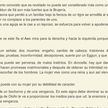
.
nto conocido que es revelado no puede ser considerado más como un
dun de Ifá son más fuertes que la Brujería.
sona que perdió a un familiar bajo la fiereza de un tigre se arrodilla al 
or no complace a los parientes de uno.
 una aguja se le cae a un leproso, se esfuerza para volver a apoderar
 ve este Ifa el Awo mira para la derecha y hacia la izquierda porqu
un señala: dos muertes; engaño; cambio de cabeza; traiciones d
as; pruebas; inconformidad; decepciones; suerte por un Eggun; y que 
a puede ser perversa, de malos instintos. En doncella: hay que darl
 hacen promesas matrimoniales y después de obtener su intimidad no 
sconfiar de los hombres. La mujer vive como una reina y aun así vien
 puede con su mujer por su debilidad de caracter.
e un bochorno y de una venganza. En este signo debe dominar su so
ja de Olofin le va a proporcionar los medios para que ud. la enamore y
a venganza.