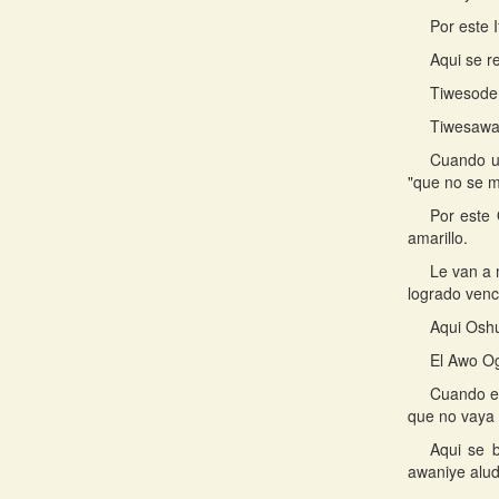
Por este I
Aqui se r
Tiwesode:
Tiwesawal
Cuando un
"que no se m
Por este
amarillo.
Le van a 
logrado venc
Aqui Oshu
El Awo Og
Cuando el
que no vaya a
Aqui se 
awaniye alud