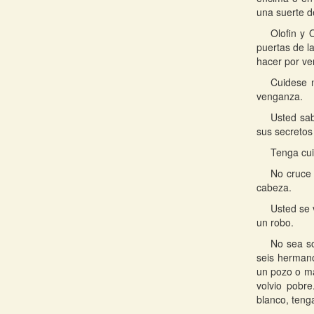
una suerte d
Olofin y 
puertas de l
hacer por v
Cuidese 
venganza.
Usted sab
sus secretos 
Tenga cui
No cruce 
cabeza.
Usted se 
un robo.
No sea so
seis hermano
un pozo o ma
volvio pobre
blanco, teng