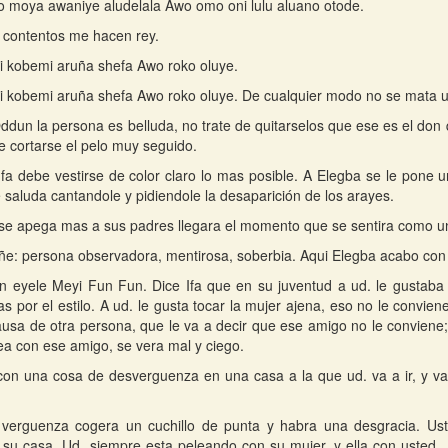
 moya awaniye aludelala Awo omo oni lulu aluano otode.
 contentos me hacen rey.
i kobemi aruña shefa Awo roko oluye.
i kobemi aruña shefa Awo roko oluye. De cualquier modo no se mata
ddun la persona es belluda, no trate de quitarselos que ese es el don
e cortarse el pelo muy seguido.
Ifa debe vestirse de color claro lo mas posible. A Elegba se le pone 
e saluda cantandole y pidiendole la desaparición de los arayes.
 se apega mas a sus padres llegara el momento que se sentira como u
e: persona observadora, mentirosa, soberbia. Aqui Elegba acabo co
n eyele Meyi Fun Fun. Dice Ifa que en su juventud a ud. le gustaba mu
 por el estilo. A ud. le gusta tocar la mujer ajena, eso no le conviene
usa de otra persona, que le va a decir que ese amigo no le conviene;
lea con ese amigo, se vera mal y ciego.
on una cosa de desverguenza en una casa a la que ud. va a ir, y va
 verguenza cogera un cuchillo de punta y habra una desgracia. Ust
su casa. Ud. siempre esta peleando con su mujer, y ella con usted. 