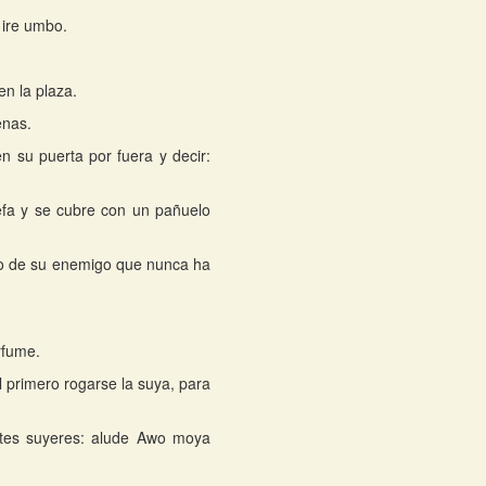
a ire umbo.
n la plaza.
enas.
 su puerta por fuera y decir:
efa y se cubre con un pañuelo
to de su enemigo que nunca ha
rfume.
 primero rogarse la suya, para
ntes suyeres: alude Awo moya