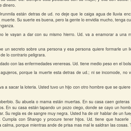
e dinero.
Orunmila están detras de ud. no deje que le caiga agua de lluvia en
a muerte. Su suerte es buena, pero la gente lo envidia mucho, tenga c
enganza.
no le vayan a dar con su mismo hierro. Ud. va a enamorar a una mu
e un secreto sobre una persona y esa persona quiere formarle un li
de lo contrario peligrara.
dado con las enfermedades venereas. Ud. tiene medio peso en el bolsill
agujeros, porque la muerte esta detras de ud.; ni se incomode, no v
va a sacar la loteria. Usted tuvo un hijo con otro hombre que se quie
berbio. Su abuela o mama están muertas. En su casa caen goteras y
s. En su casa están tapando un pozo ciego, donde se cayo un hombre
r. Su regla es de sangre muy negra. Usted ha de oir hablar de un fu
. Cumpla con Shango y procure tener hijos. Ud. tiene que hacerle 
a calma, porque mientras ande de prisa mas mal le saldran las cosas.