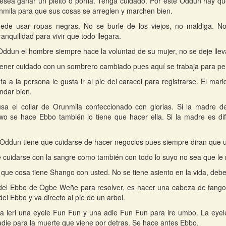
esea ganar un pleito o porfia. Tenga cuidado. Por este Oddun hay qu
mila para que sus cosas se arreglen y marchen bien.
ede usar ropas negras. No se burle de los viejos, no maldiga. N
ranquilidad para vivir que todo llegara.
Oddun el hombre siempre hace la voluntad de su mujer, no se deje llevar
ener cuidado con un sombrero cambiado pues aquí se trabaja para per
Ifa a la persona le gusta ir al pie del caracol para registrarse. El mar
ndar bien.
usa el collar de Orunmila confeccionado con glorias. Si la madre 
o se hace Ebbo también lo tiene que hacer ella. Si la madre es dif
Oddun tiene que cuidarse de hacer negocios pues siempre diran que u
 cuidarse con la sangre como también con todo lo suyo no sea que le 
 que cosa tiene Shango con usted. No se tiene asiento en la vida, deb
del Ebbo de Ogbe Weñe para resolver, es hacer una cabeza de fango
el Ebbo y va directo al pie de un arbol.
la leri una eyele Fun Fun y una adie Fun Fun para ire umbo. La eyel
 adie para la muerte que viene por detras. Se hace antes Ebbo.