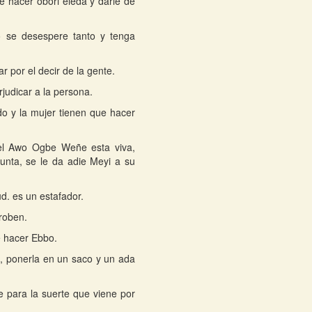
e hacer obori eleda y darle de
o se desespere tanto y tenga
 por el decir de la gente.
judicar a la persona.
ido y la mujer tienen que hacer
del Awo Ogbe Weñe esta viva,
unta, se le da adie Meyi a su
d. es un estafador.
roben.
e hacer Ebbo.
, ponerla en un saco y un ada
e para la suerte que viene por