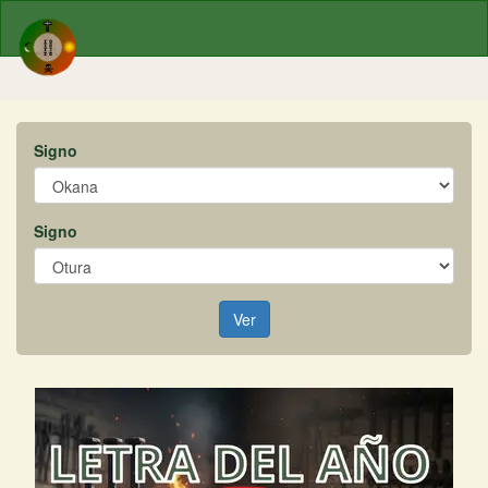
Signo
Signo
Ver