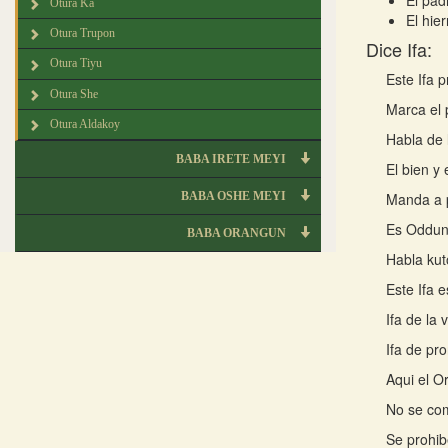
El pad
Otura Ka
El hie
Otura Trupon
Dice Ifa:
Otura Tiyu
Este Ifa 
Otura She
Marca el 
Otura Aldakoy
Habla de l
BABA IRETE MEYI
El bien y
BABA OSHE MEYI
Manda a p
Es Oddun
BABA ORANGUN
Habla kut
Este Ifa 
Ifa de la 
Ifa de pr
Aqui el Or
No se com
Se prohib