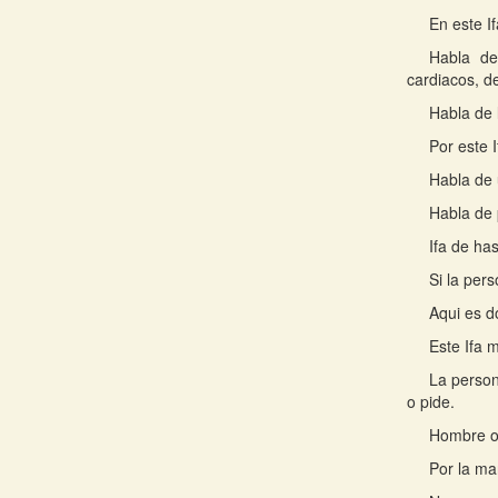
En este I
Habla de
cardiacos, de
Habla de 
Por este 
Habla de 
Habla de 
Ifa de ha
Si la per
Aqui es do
Este Ifa 
La person
o pide.
Hombre o 
Por la ma