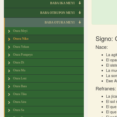
BABA IKA MEYI
BABA OTRUPON MEYI
BABA OTURA MEYI
Otura Meyi
Signo: 
Otura Niko
Nace:
Otura Yekun
La agi
Otura Pompeyo
El opa
Otura Di
El sis
La mue
Otura Mu
La so
Otura Leni
Ewe Af
Otura Bara
Refranes:
Otura Tiku
La jíc
El sol
Otura Aira
El que
Otura Sa
El que