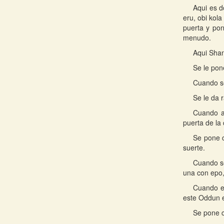
Aqui es d
eru, obi kola
puerta y pon
menudo.
Aqui Shan
Se le pon
Cuando se
Se le da 
Cuando at
puerta de la 
Se pone c
suerte.
Cuando se
una con epo,
Cuando es
este Oddun e
Se pone c