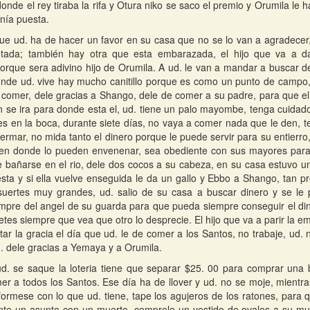
donde el rey tiraba la rifa y Otura niko se saco el premio y Orumila 
enía puesta.
que ud. ha de hacer un favor en su casa que no se lo van a agradecer
ntada; también hay otra que esta embarazada, el hijo que va a d
orque sera adivino hijo de Orumila. A ud. le van a mandar a buscar d
onde ud. vive hay mucho canitillo porque es como un punto de campo,
a comer, dele gracias a Shango, dele de comer a su padre, para que el 
 se ira para donde esta el, ud. tiene un palo mayombe, tenga cuidado
res en la boca, durante siete días, no vaya a comer nada que le den, 
fermar, no mida tanto el dinero porque le puede servir para su entierro
 en donde lo pueden envenenar, sea obediente con sus mayores para q
 bañarse en el rio, dele dos cocos a su cabeza, en su casa estuvo 
sta y si ella vuelve enseguida le da un gallo y Ebbo a Shango, tan pr
suertes muy grandes, ud. salio de su casa a buscar dinero y se le
mpre del angel de su guarda para que pueda siempre conseguir el din
etes siempre que vea que otro lo desprecie. El hijo que va a parir la e
tar la gracia el día que ud. le de comer a los Santos, no trabaje, ud. 
. dele gracias a Yemaya y a Orumila.
. se saque la loteria tiene que separar $25. 00 para comprar una b
er a todos los Santos. Ese día ha de llover y ud. no se moje, mientra
formese con lo que ud. tiene, tape los agujeros de los ratones, para 
nte un asunto con un muerto, comprele un vestido de ovalos a su muj