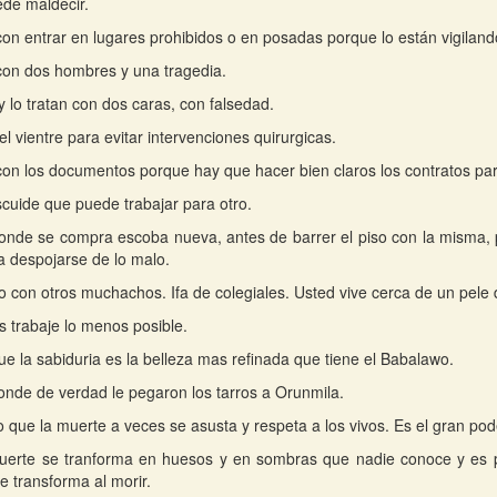
de maldecir.
on entrar en lugares prohibidos o en posadas porque lo están vigiland
on dos hombres y una tragedia.
y lo tratan con dos caras, con falsedad.
l vientre para evitar intervenciones quirurgicas.
on los documentos porque hay que hacer bien claros los contratos par
cuide que puede trabajar para otro.
onde se compra escoba nueva, antes de barrer el piso con la misma, 
 despojarse de lo malo.
io con otros muchachos. Ifa de colegiales. Usted vive cerca de un pele
s trabaje lo menos posible.
que la sabiduria es la belleza mas refinada que tiene el Babalawo.
onde de verdad le pegaron los tarros a Orunmila.
o que la muerte a veces se asusta y respeta a los vivos. Es el gran pod
muerte se tranforma en huesos y en sombras que nadie conoce y es 
e transforma al morir.