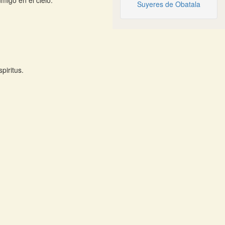
nmigo en el cielo.
Suyeres de Obatala
piritus.