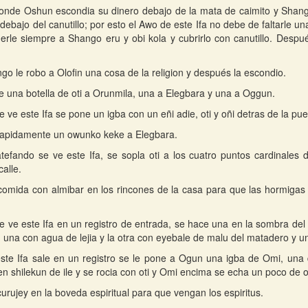
onde Oshun escondia su dinero debajo de la mata de caimito y Shang
 debajo del canutillo; por esto el Awo de este Ifa no debe de faltarle 
erle siempre a Shango eru y obi kola y cubrirlo con canutillo. Despu
go le robo a Olofin una cosa de la religion y después la escondio.
e una botella de oti a Orunmila, una a Elegbara y una a Oggun.
 ve este Ifa se pone un igba con un eñi adie, oti y oñi detras de la pue
rapidamente un owunko keke a Elegbara.
efando se ve este Ifa, se sopla oti a los cuatro puntos cardinales 
calle.
omida con almibar en los rincones de la casa para que las hormigas 
 ve este Ifa en un registro de entrada, se hace una en la sombra del i
 una con agua de lejia y la otra con eyebale de malu del matadero y un
te Ifa sale en un registro se le pone a Ogun una igba de Omi, una d
n shilekun de ile y se rocia con oti y Omi encima se echa un poco de o
urujey en la boveda espiritual para que vengan los espiritus.