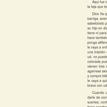
Aqui fue 
la faja que t
Dice Ifa 
barriga ave
sabelotodo p
su hijo en d
tiene ni par
hace también
ponga alfile
le vaya a en
una traición
ud. no puede
colorada pue
vienen tres 
agarrese sie
y compre bill
le vaya a qui
bravo con ud
Cuando ud
darle de com
suertes, con
tiene pendie