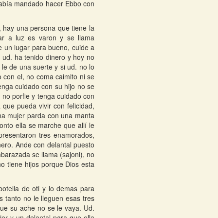
le había mandado hacer Ebbo con
, hay una persona que tiene la
ar a luz es varon y se llama
e un lugar para bueno, cuide a
 ud. ha tenido dinero y hoy no
le de una suerte y si ud. no lo
 con el, no coma caimito ni se
tenga cuidado con su hijo no se
, no porfie y tenga cuidado con
ue pueda vivir con felicidad,
una mujer parda con una manta
onto ella se marche que allí le
 presentaron tres enamorados,
ero. Ande con delantal puesto
mbarazada se llama (sajoni), no
no tiene hijos porque Dios esta
otella de oti y lo demas para
s tanto no le lleguen esas tres
que su ache no se le vaya. Ud.
er y un delantal para que ella