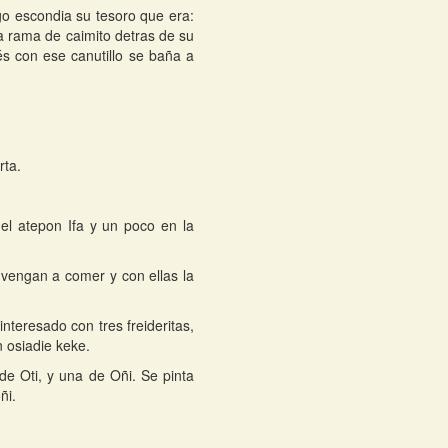
o escondia su tesoro que era:
una rama de caimito detras de su
és con ese canutillo se baña a
rta.
del atepon Ifa y un poco en la
vengan a comer y con ellas la
nteresado con tres freideritas,
 osiadie keke.
e Oti, y una de Oñi. Se pinta
ñi.