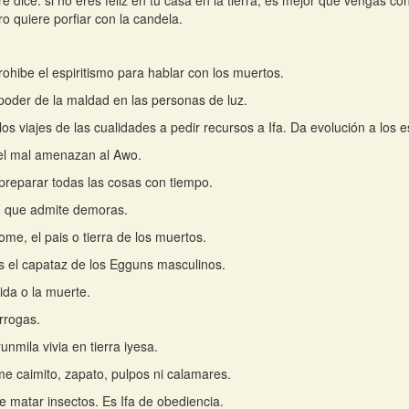
re dice: si no eres feliz en tu casa en la tierra, es mejor que vengas co
rro quiere porfiar con la candela.
prohibe el espiritismo para hablar con los muertos.
poder de la maldad en las personas de luz.
os viajes de las cualidades a pedir recursos a Ifa. Da evolución a los es
 el mal amenazan al Awo.
reparar todas las cosas con tiempo.
 que admite demoras.
ome, el pais o tierra de los muertos.
es el capataz de los Egguns masculinos.
vida o la muerte.
orrogas.
unmila vivia en tierra iyesa.
e caimito, zapato, pulpos ni calamares.
e matar insectos. Es Ifa de obediencia.