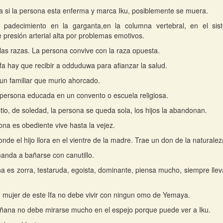
fa si la persona esta enferma y marca Iku, posiblemente se muera.
 padecimiento en la garganta,en la columna vertebral, en el si
 presión arterial alta por problemas emotivos.
las razas. La persona convive con la raza opuesta.
Ifa hay que recibir a odduduwa para afianzar la salud.
un familiar que murio ahorcado.
persona educada en un convento o escuela religiosa.
stio, de soledad, la persona se queda sola, los hijos la abandonan.
sona es obediente vive hasta la vejez.
nde el hijo llora en el vientre de la madre. Trae un don de la naturalez
manda a bañarse con canutillo.
a es zorra, testaruda, egoista, dominante, piensa mucho, siempre lleva
mujer de este Ifa no debe vivir con ningun omo de Yemaya.
ñana no debe mirarse mucho en el espejo porque puede ver a Iku.