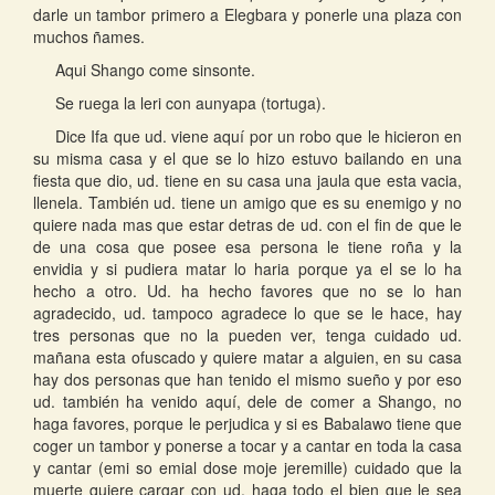
darle un tambor primero a Elegbara y ponerle una plaza con
muchos ñames.
Aqui Shango come sinsonte.
Se ruega la leri con aunyapa (tortuga).
Dice Ifa que ud. viene aquí por un robo que le hicieron en
su misma casa y el que se lo hizo estuvo bailando en una
fiesta que dio, ud. tiene en su casa una jaula que esta vacia,
llenela. También ud. tiene un amigo que es su enemigo y no
quiere nada mas que estar detras de ud. con el fin de que le
de una cosa que posee esa persona le tiene roña y la
envidia y si pudiera matar lo haria porque ya el se lo ha
hecho a otro. Ud. ha hecho favores que no se lo han
agradecido, ud. tampoco agradece lo que se le hace, hay
tres personas que no la pueden ver, tenga cuidado ud.
mañana esta ofuscado y quiere matar a alguien, en su casa
hay dos personas que han tenido el mismo sueño y por eso
ud. también ha venido aquí, dele de comer a Shango, no
haga favores, porque le perjudica y si es Babalawo tiene que
coger un tambor y ponerse a tocar y a cantar en toda la casa
y cantar (emi so emial dose moje jeremille) cuidado que la
muerte quiere cargar con ud. haga todo el bien que le sea