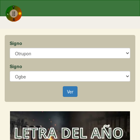
Signo
Signo
Ver