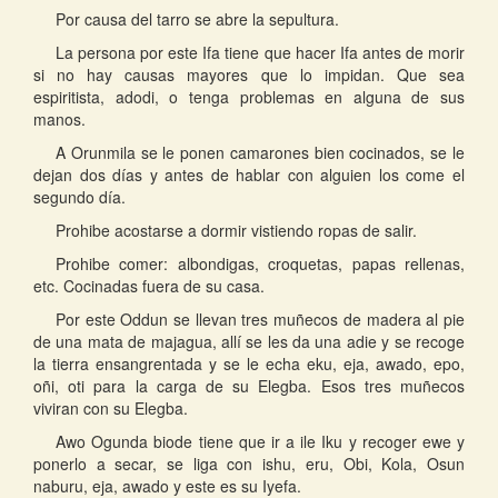
Por causa del tarro se abre la sepultura.
La persona por este Ifa tiene que hacer Ifa antes de morir
si no hay causas mayores que lo impidan. Que sea
espiritista, adodi, o tenga problemas en alguna de sus
manos.
A Orunmila se le ponen camarones bien cocinados, se le
dejan dos días y antes de hablar con alguien los come el
segundo día.
Prohibe acostarse a dormir vistiendo ropas de salir.
Prohibe comer: albondigas, croquetas, papas rellenas,
etc. Cocinadas fuera de su casa.
Por este Oddun se llevan tres muñecos de madera al pie
de una mata de majagua, allí se les da una adie y se recoge
la tierra ensangrentada y se le echa eku, eja, awado, epo,
oñi, oti para la carga de su Elegba. Esos tres muñecos
viviran con su Elegba.
Awo Ogunda biode tiene que ir a ile Iku y recoger ewe y
ponerlo a secar, se liga con ishu, eru, Obi, Kola, Osun
naburu, eja, awado y este es su Iyefa.