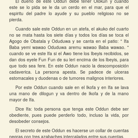
El dueño de este Oddun debe tener Olokun y cuando
este se lo pida se le da un cerdo en el mar, para que el
espiritu del padre lo ayude y su pueblo religioso no se
pierda.
Cuando sale este Oddun en un atefa, el akuko del cuarto
no se mata hasta los siete días y todos los días se toca el
Agogo de Obatala y Oduduwa y se canta en el patio: " Ifa
Baba yemi wawao Oduduwa aremu wawao Baba wawao. "
cuando se ve este Ifa si el Awo tiene los Ibeyis recibidos, se
dan dos eyele Fun Fun de su leri encima de los Ibeyis, para
que todo sea fere. En este Oddun nacio la descomposición
cadaverica. La persona apesta. Se padece de ulceras
estomacales y duodenas o de tumores malignos interiores.
Por este Oddun cuando sale en el Ikofa y en Ifa se lava
una mano de dilogun y va dentro de Ikofa y de la mano
mayor de Ifa.
Dice Ifa: toda persona que tenga este Oddun debe ser
obediente, pues puede perderlo todo, incluso la vida, por
desobeder consejos.
El secreto de este Oddun es hacerse un collar de cuentas
negras con tres azabaches intercalados entre sus cuentas.