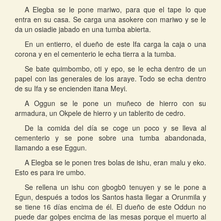
A Elegba se le pone mariwo, para que el tape lo que
entra en su casa. Se carga una asokere con mariwo y se le
da un osiadie jabado en una tumba abierta.
En un entierro, el dueño de este Ifa carga la caja o una
corona y en el cementerio le echa tierra a la tumba.
Se bate quimbombo, oti y epo, se le echa dentro de un
papel con las generales de los araye. Todo se echa dentro
de su Ifa y se encienden itana Meyi.
A Oggun se le pone un muñeco de hierro con su
armadura, un Okpele de hierro y un tablerito de cedro.
De la comida del día se coge un poco y se lleva al
cementerio y se pone sobre una tumba abandonada,
llamando a ese Eggun.
A Elegba se le ponen tres bolas de ishu, eran malu y eko.
Esto es para ire umbo.
Se rellena un ishu con gbogb0 tenuyen y se le pone a
Egun, después a todos los Santos hasta llegar a Orunmila y
se tiene 16 días encima de él. El dueño de este Oddun no
puede dar golpes encima de las mesas porque el muerto al