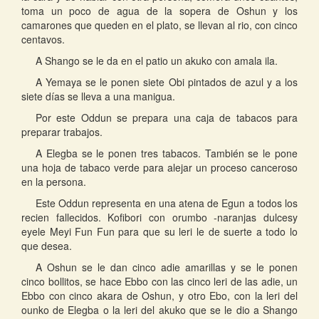
toma un poco de agua de la sopera de Oshun y los
camarones que queden en el plato, se llevan al rio, con cinco
centavos.
A Shango se le da en el patio un akuko con amala ila.
A Yemaya se le ponen siete Obi pintados de azul y a los
siete días se lleva a una manigua.
Por este Oddun se prepara una caja de tabacos para
preparar trabajos.
A Elegba se le ponen tres tabacos. También se le pone
una hoja de tabaco verde para alejar un proceso canceroso
en la persona.
Este Oddun representa en una atena de Egun a todos los
recien fallecidos. Kofibori con orumbo -naranjas dulcesy
eyele Meyi Fun Fun para que su leri le de suerte a todo lo
que desea.
A Oshun se le dan cinco adie amarillas y se le ponen
cinco bollitos, se hace Ebbo con las cinco leri de las adie, un
Ebbo con cinco akara de Oshun, y otro Ebo, con la leri del
ounko de Elegba o la leri del akuko que se le dio a Shango