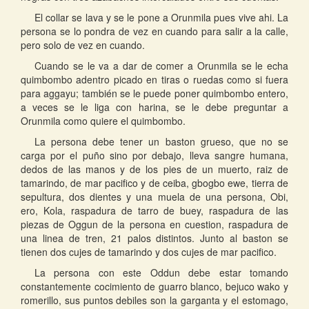
El collar se lava y se le pone a Orunmila pues vive ahi. La
persona se lo pondra de vez en cuando para salir a la calle,
pero solo de vez en cuando.
Cuando se le va a dar de comer a Orunmila se le echa
quimbombo adentro picado en tiras o ruedas como si fuera
para aggayu; también se le puede poner quimbombo entero,
a veces se le liga con harina, se le debe preguntar a
Orunmila como quiere el quimbombo.
La persona debe tener un baston grueso, que no se
carga por el puño sino por debajo, lleva sangre humana,
dedos de las manos y de los pies de un muerto, raiz de
tamarindo, de mar pacifico y de ceiba, gbogbo ewe, tierra de
sepultura, dos dientes y una muela de una persona, Obi,
ero, Kola, raspadura de tarro de buey, raspadura de las
piezas de Oggun de la persona en cuestion, raspadura de
una linea de tren, 21 palos distintos. Junto al baston se
tienen dos cujes de tamarindo y dos cujes de mar pacifico.
La persona con este Oddun debe estar tomando
constantemente cocimiento de guarro blanco, bejuco wako y
romerillo, sus puntos debiles son la garganta y el estomago,