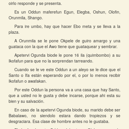
oirlo responde y se presenta.
Es un Oddun maferefun Egun, Elegba, Oshun, Olofin,
Orunmila, Shango.
Para ire umbo, hay que hacer Ebo meta y se lleva a la
plaza.
A Orunmila se le pone Okpele de guiro amargo y una
guataca con la que el Awo tiene que guataquear y sembrar.
Apetervi Ogunda biode le pone 16 ila (quimbombo) a su
Ikofafun para que no la sorprendan tarreando.
Cuando se le ve este Oddun a un aleyo se le dice que el
Santo o Ifa están esperando por el, o por lo menos recibir
Ikofafun o awafakan.
Por este Oddun la persona va a una casa que hay Santo,
que a usted no le gusta y debe incarse, porque ahi esta su
bien y su salvación.
En caso de la apetervi Ogunda biode, su marido debe ser
Babalawo, no siendolo estara dando tropiezos y se
desgraciara. Esa clase de hombre antes no le gustaba.