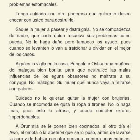
problemas estomacales.
Tenga cuidado con otro poderoso que quiera o desee
chocar con usted para destruirlo.
Saque la mujer a pasear y distraigala. No se compadezca
de nadie, que cada quien resuelva sus problemas como
pueda. No le haga daño pero tampoco los ayude, pues
cuando se levanten lo van a traicionar u olvidar en el mejor
de los casos.
Alguien lo vigila en la casa. Pongale a Oshun una muñeca
de majagua bien bonita, para que neutralice las malas
influencias de los eguns obsesores no maltrate a su
conyuge. No maldigas. Su mujer que nunca vaya a mirarse
con paleros.
Cuidado no le quieran quitar la mujer con brujerias.
Cuando se incomoda se quita la ropa a tirones. No lo haga
mas, pues esto lo atrasa, y puede cometer errores
imperdonables.
A Orunmila se le ponen bien cocinados, al otro día el
Awo, el omofa o la apetervi que se lo puso, antes de lavarse
la cara y de hablar con otra persona, comera unos cuantos,