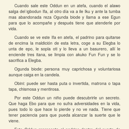
Cuando sale este Oddun en un atefa, cuando el alawo
salga del igbodun Ifa, al otro día va a ile Iku y ante la tumba
mas abandonada reza Ogunda biode y llama a ese Egun
para que lo acompañe y después tiene que atenderle por
vida.
Cuando se ve este Ifa en atefa, el padrino para quitarse
de encima la maldición de esta letra, coge a su Elegba lo
unta de epo, le sopla oti y lo lleva a un basurero, allí le
enciende tres itana, se limpia con akuko Fun Fun y se lo
sacrifica a Elegba.
Ogunda biode: persona muy caprichosa y voluntariosa
aunque caiga en la candela.
Obini: puede ser hasta puta o invertida, matrona o tapa
tapa, chismosa y mentirosa.
Por este Oddun un niño puede descubrirle un secreto.
Que haga Ebo para que no sufra adversidades en la vida,
pues todo lo que hace lo pierde y no ve nada. Tiene que
tener paciencia para que pueda alcanzar la suerte que le
viene.