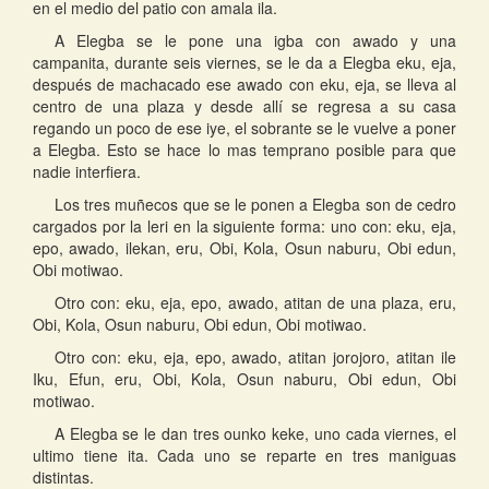
en el medio del patio con amala ila.
A Elegba se le pone una igba con awado y una
campanita, durante seis viernes, se le da a Elegba eku, eja,
después de machacado ese awado con eku, eja, se lleva al
centro de una plaza y desde allí se regresa a su casa
regando un poco de ese iye, el sobrante se le vuelve a poner
a Elegba. Esto se hace lo mas temprano posible para que
nadie interfiera.
Los tres muñecos que se le ponen a Elegba son de cedro
cargados por la leri en la siguiente forma: uno con: eku, eja,
epo, awado, ilekan, eru, Obi, Kola, Osun naburu, Obi edun,
Obi motiwao.
Otro con: eku, eja, epo, awado, atitan de una plaza, eru,
Obi, Kola, Osun naburu, Obi edun, Obi motiwao.
Otro con: eku, eja, epo, awado, atitan jorojoro, atitan ile
Iku, Efun, eru, Obi, Kola, Osun naburu, Obi edun, Obi
motiwao.
A Elegba se le dan tres ounko keke, uno cada viernes, el
ultimo tiene ita. Cada uno se reparte en tres maniguas
distintas.