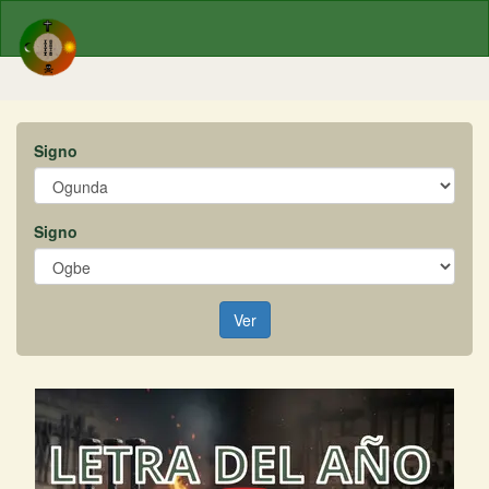
Signo
Signo
Ver