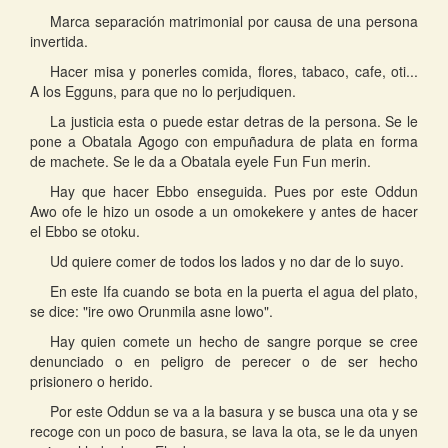
Marca separación matrimonial por causa de una persona
invertida.
Hacer misa y ponerles comida, flores, tabaco, cafe, oti...
A los Egguns, para que no lo perjudiquen.
La justicia esta o puede estar detras de la persona. Se le
pone a Obatala Agogo con empuñadura de plata en forma
de machete. Se le da a Obatala eyele Fun Fun merin.
Hay que hacer Ebbo enseguida. Pues por este Oddun
Awo ofe le hizo un osode a un omokekere y antes de hacer
el Ebbo se otoku.
Ud quiere comer de todos los lados y no dar de lo suyo.
En este Ifa cuando se bota en la puerta el agua del plato,
se dice: "ire owo Orunmila asne lowo".
Hay quien comete un hecho de sangre porque se cree
denunciado o en peligro de perecer o de ser hecho
prisionero o herido.
Por este Oddun se va a la basura y se busca una ota y se
recoge con un poco de basura, se lava la ota, se le da unyen