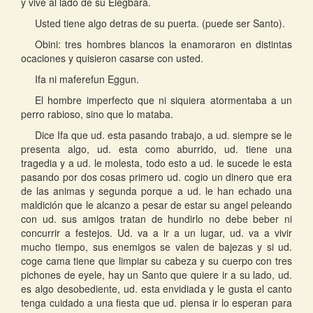
y vive al lado de su Elegbara.
Usted tiene algo detras de su puerta. (puede ser Santo).
Obini: tres hombres blancos la enamoraron en distintas
ocaciones y quisieron casarse con usted.
Ifa ni maferefun Eggun.
El hombre imperfecto que ni siquiera atormentaba a un
perro rabioso, sino que lo mataba.
Dice Ifa que ud. esta pasando trabajo, a ud. siempre se le
presenta algo, ud. esta como aburrido, ud. tiene una
tragedia y a ud. le molesta, todo esto a ud. le sucede le esta
pasando por dos cosas primero ud. cogio un dinero que era
de las animas y segunda porque a ud. le han echado una
maldición que le alcanzo a pesar de estar su angel peleando
con ud. sus amigos tratan de hundirlo no debe beber ni
concurrir a festejos. Ud. va a ir a un lugar, ud. va a vivir
mucho tiempo, sus enemigos se valen de bajezas y si ud.
coge cama tiene que limpiar su cabeza y su cuerpo con tres
pichones de eyele, hay un Santo que quiere ir a su lado, ud.
es algo desobediente, ud. esta envidiada y le gusta el canto
tenga cuidado a una fiesta que ud. piensa ir lo esperan para