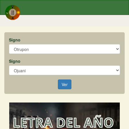
Signo
Signo
Ver