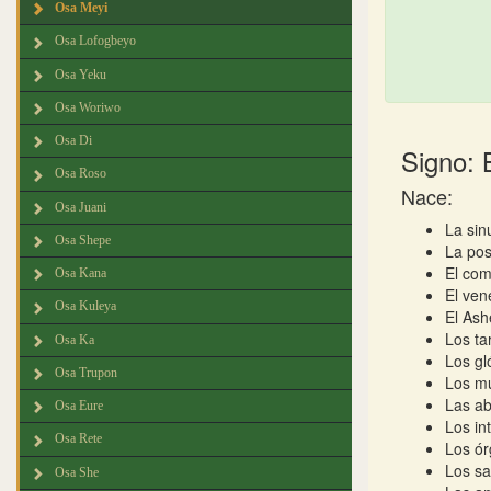
Osa Meyi
Osa Lofogbeyo
Osa Yeku
Osa Woriwo
Osa Di
Signo:
Osa Roso
Nace:
Osa Juani
La sin
Osa Shepe
La pos
El com
Osa Kana
El ven
Osa Kuleya
El Ash
Los ta
Osa Ka
Los gl
Osa Trupon
Los mu
Las ab
Osa Eure
Los in
Osa Rete
Los ór
Los sa
Osa She