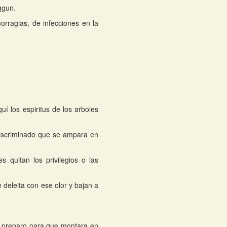
ggun.
morragias, de infecciones en la
í los espiritus de los arboles
discriminado que se ampara en
 quitan los privilegios o las
e deleita con ese olor y bajan a
lo preparo para que montara en