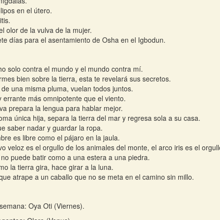
ígdalas.
lipos en el útero.
tis.
el olor de la vulva de la mujer.
ete días para el asentamiento de Osha en el Igbodun.
ho solo contra el mundo y el mundo contra mí.
rmes bien sobre la tierra, esta te revelará sus secretos.
 de una misma pluma, vuelan todos juntos.
 errante más omnipotente que el viento.
iva prepara la lengua para hablar mejor.
oma única hija, separa la tierra del mar y regresa sola a su casa.
e saber nadar y guardar la ropa.
bre es libre como el pájaro en la jaula.
vo veloz es el orgullo de los animales del monte, el arco iris es el orgull
e no puede batir como a una estera a una piedra.
o la tierra gira, hace girar a la luna.
que atrape a un caballo que no se meta en el camino sin millo.
 semana: Oya Oti (Viernes).