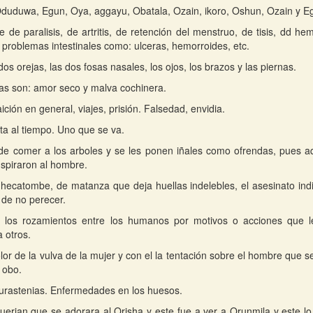
duduwa, Egun, Oya, aggayu, Obatala, Ozain, ikoro, Oshun, Ozain y E
 de paralisis, de artritis, de retención del menstruo, de tisis, dd he
 problemas intestinales como: ulceras, hemorroides, etc.
dos orejas, las dos fosas nasales, los ojos, los brazos y las piernas.
as son: amor seco y malva cochinera.
ición en general, viajes, prisión. Falsedad, envidia.
a al tiempo. Uno que se va.
de comer a los arboles y se les ponen iñales como ofrendas, pues aqu
nspiraron al hombre.
hecatombe, de matanza que deja huellas indelebles, el asesinato in
 de no perecer.
 los rozamientos entre los humanos por motivos o acciones que les
 otros.
olor de la vulva de la mujer y con el la tentación sobre el hombre que s
 obo.
rastenias. Enfermedades en los huesos.
uerian que se adorara al Orisha y este fue a ver a Orunmila y este 