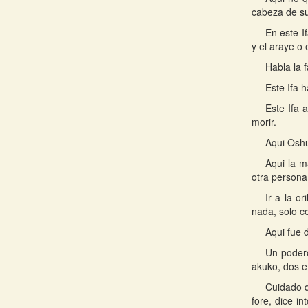
cabeza de s
En este I
y el araye o 
Habla la f
Este Ifa 
Este Ifa 
morir.
Aqui Oshu
Aqui la m
otra persona 
Ir a la o
nada, solo c
Aqui fue 
Un podero
akuko, dos et
Cuidado q
fore, dice i