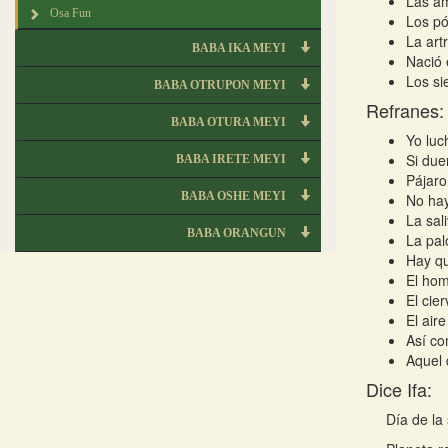
Las am
Osa Fun
Los pó
La artri
BABA IKA MEYI
Nació 
Los si
BABA OTRUPON MEYI
Refranes:
BABA OTURA MEYI
Yo luc
Si due
BABA IRETE MEYI
Pájaro
BABA OSHE MEYI
No hay
La sal
BABA ORANGUN
La pal
Hay qu
El hom
El cier
El air
Así com
Aquel 
Dice Ifa:
Día de la