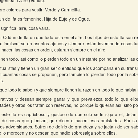
egentea: Olare (Venus).
bre colores para vestir: Verde y Carmelita.
n de Ifa es femenino. Hija de Euje y de Ogue.
significa: aire, cosa vana.
n Oddun de Ifa en que todo esta en el aire. Los hijos de este Ifa son re
e inmiscuirse en asuntos ajenos y siempre están inventando cosas fu
o hacen las cosas en orden, estaran siempre en el aire.
ienen todo, así como lo pierden todo en un instante por no analizar las 
itualistas y tienen un gran ser o entidad que los acompaña en su transit
en cuantas cosas se proponen, pero también lo pierden todo por la sob
s.
que todo lo saben y que siempre tienen la razon en todo lo que hablan 
rativos y desean siempre ganar y que prevalezca todo lo que ellos
ades y otros los tratan con reservas, no porque lo quieran así, sino por
e este Ifa es caprichoso y gustoso de que solo se le siga a el; dejan
s de cosas que piensan, que dicen o hacen esas amistades. Por su 
es adversidades. Sufren de delirio de grandeza y se jactan de ser sa
e lo merecen y no desean que nadie sobresalga sobre ellos.