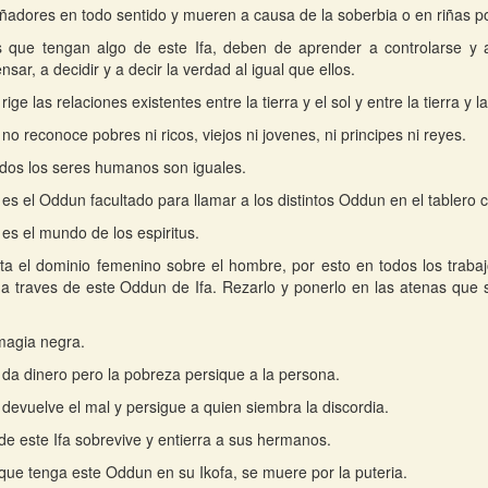
adores en todo sentido y mueren a causa de la soberbia o en riñas p
s que tengan algo de este Ifa, deben de aprender a controlarse y 
sar, a decidir y a decir la verdad al igual que ellos.
ige las relaciones existentes entre la tierra y el sol y entre la tierra y la
no reconoce pobres ni ricos, viejos ni jovenes, ni principes ni reyes.
odos los seres humanos son iguales.
es el Oddun facultado para llamar a los distintos Oddun en el tablero
es el mundo de los espiritus.
a el dominio femenino sobre el hombre, por esto en todos los trab
 a traves de este Oddun de Ifa. Rezarlo y ponerlo en las atenas que
magia negra.
da dinero pero la pobreza persique a la persona.
devuelve el mal y persigue a quien siembra la discordia.
de este Ifa sobrevive y entierra a sus hermanos.
que tenga este Oddun en su Ikofa, se muere por la puteria.