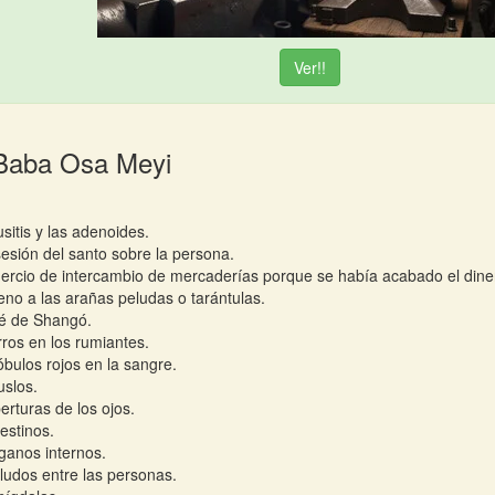
Ver!!
 Baba Osa Meyi
usitis y las adenoides.
esión del santo sobre la persona.
ercio de intercambio de mercaderías porque se había acabado el dine
eno a las arañas peludas o tarántulas.
é de Shangó.
rros en los rumiantes.
óbulos rojos en la sangre.
slos.
erturas de los ojos.
testinos.
ganos internos.
ludos entre las personas.