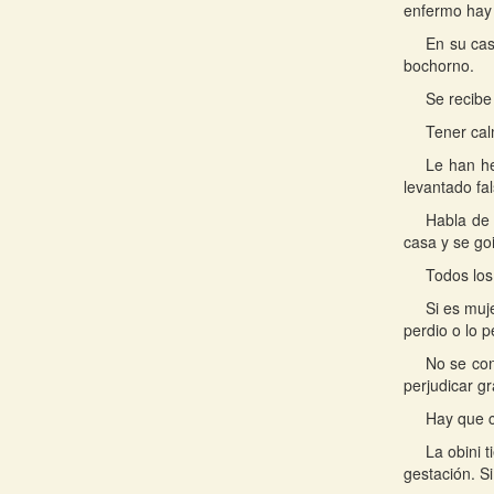
enfermo hay
En su cas
bochorno.
Se recibe
Tener cal
Le han he
levantado fa
Habla de 
casa y se go
Todos los
Si es muj
perdio o lo p
No se con
perjudicar g
Hay que c
La obini 
gestación. S