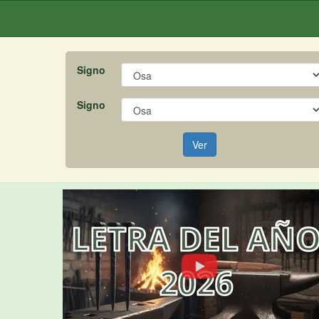
Signo
Signo
Ver