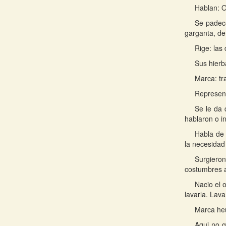
Hablan: O
Se padece
garganta, de
Rige: las 
Sus hierb
Marca: tra
Represent
Se le da 
hablaron o i
Habla de 
la necesidad
Surgieron
costumbres a
Nacio el 
lavarla. Lava
Marca heu
Aqui no q