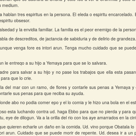
u medium.
fa hablan tres espiritus en la persona. El eleda o espiritu encarcelado.
espiritu obsesor.
alsedad y la envidia familiar. La familia es el peor enemigo de la perso
habla de descreditos, de jactancia de sabiduria y de delirio de grandeza
aunque venga fore es intori arun. Tenga mucho cuidado que se puede 
n le entreqo a su hijo a Yemaya para que se lo salvara.
adre para salvar a su hijo y no pase los trabajos que ella esta pasan
para que lo crie.
rilla del mar con un ramo, de flores y contarle sus penas a Yemaya y de
ontarle sus penas para que reciba su ayuda.
donde abo no podia comer epo y el lo comia y le hizo una bola en el e
so esta luchando contra ud. haga Ebbo para que no pierda y para qu
u, eye de dilogun. Va a la orilla del rio con los aye amarrados en la ci
ue quieren echarle un daño en la comida. Ud. vino porque Obatala lo
ntori arun. Cuidado que se puede morir de repente. Ud. desea ir a un 