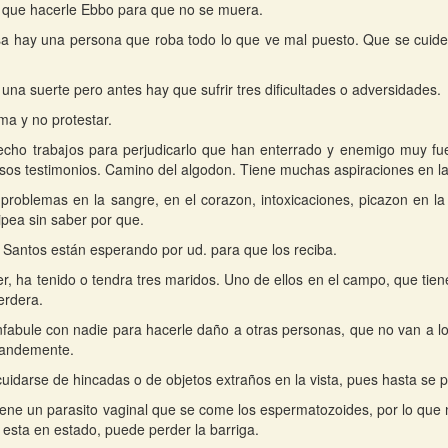
 que hacerle Ebbo para que no se muera.
a hay una persona que roba todo lo que ve mal puesto. Que se cuide 
 una suerte pero antes hay que sufrir tres dificultades o adversidades.
ma y no protestar.
cho trabajos para perjudicarlo que han enterrado y enemigo muy fu
lsos testimonios. Camino del algodon. Tiene muchas aspiraciones en la 
problemas en la sangre, en el corazon, intoxicaciones, picazon en la
ipea sin saber por que.
 Santos están esperando por ud. para que los reciba.
er, ha tenido o tendra tres maridos. Uno de ellos en el campo, que tien
erdera.
fabule con nadie para hacerle daño a otras personas, que no van a lo
randemente.
uidarse de hincadas o de objetos extraños en la vista, pues hasta se 
tiene un parasito vaginal que se come los espermatozoides, por lo qu
i esta en estado, puede perder la barriga.