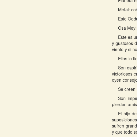
Planeta r
Metal: co
Este Oddu
Osa Meyi 
Este es u
y gustosos d
viento y si n
Ellos lo t
Son espir
victoriosos 
oyen consejo
Se creen 
Son impe
pierden amist
El hijo d
suposicione
sufren grand
y que todo s