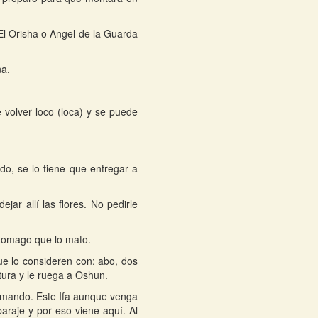
 El Orisha o Angel de la Guarda
na.
.
volver loco (loca) y se puede
do, se lo tiene que entregar a
jar allí las flores. No pedirle
stomago que lo mato.
e lo consideren con: abo, dos
ntura y le ruega a Oshun.
 mando. Este Ifa aunque venga
paraje y por eso viene aquí. Al