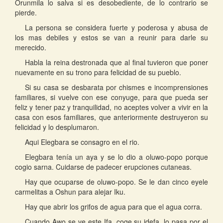
Orunmila lo salva si es desobediente, de lo contrario se
pierde.
La persona se considera fuerte y poderosa y abusa de
los mas debiles y estos se van a reunir para darle su
merecido.
Habla la reina destronada que al final tuvieron que poner
nuevamente en su trono para felicidad de su pueblo.
Si su casa se desbarata por chismes e incomprensiones
familiares, si vuelve con ese conyuge, para que pueda ser
feliz y tener paz y tranquilidad, no aceptes volver a vivir en la
casa con esos familiares, que anteriormente destruyeron su
felicidad y lo desplumaron.
Aqui Elegbara se consagro en el rio.
Elegbara tenía un aya y se lo dio a oluwo-popo porque
cogio sarna. Cuidarse de padecer erupciones cutaneas.
Hay que ocuparse de oluwo-popo. Se le dan cinco eyele
carmelitas a Oshun para alejar Iku.
Hay que abrir los grifos de agua para que el agua corra.
Cuando Awo se ve este Ifa, coge su idefa, lo pasa por el