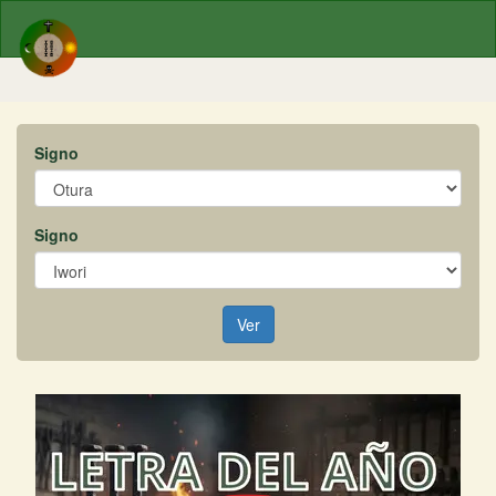
Signo
Signo
Ver