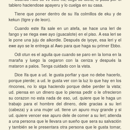
tablero haciendose apayeru y lo cuelga en su casa.
Tiene que poner dentro de su Ifa colmillos de eku y de
kekun (tigre y de leon).
Cuando este Ifa sale en un atefa, se hace una leri de
fango y se riega ewe ayo (guacalote) en el piso. A esa leri se
le pone una juju de aikordie. Después de iyoye, esa leri y el
ewe ayo se le entrega al Awo para que haga su primer Ebbo.
Odi otun es el aguila que cuando se paro en la loma en la
maraña y luego la cegaron con la ceniza y después la
mataron a palos. Tenga cuidado con la vista.
Dice Ifa que a ud. le gusta porfiar y que no debe hacerlo,
porque pierde; a ud. le gusta ver con la luz lo que hay en los
rincones, no lo siga haciendo porque debe perder la vista;
ud. piensa en un dinero que lo piensa pedir o le ofrecieron
su corazon no esta nada de eso, ud. quiere que le haga un
trabajo para el hombre del dinero, dele gracias a su leri
(cabeza) y a una mujer ud. tiene un apuro muy grande y si
ud. quiere vencer ese apuro dele de comer a su leri; atienda
a una persona que le llevara un sueño que sera su salvación
y también se le presentara otra persona que le gusta tomar,