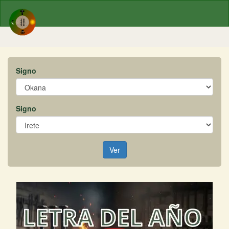
Signo
Signo
Ver