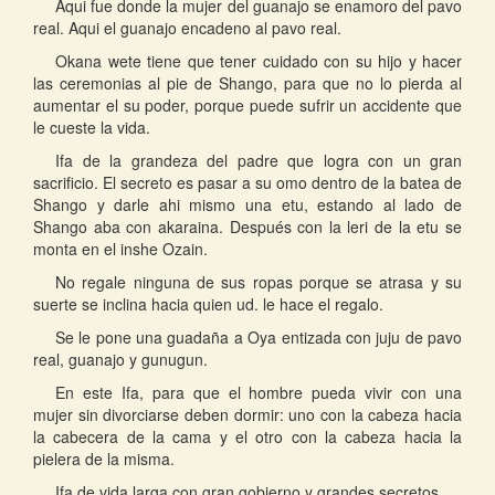
Aqui fue donde la mujer del guanajo se enamoro del pavo
real. Aqui el guanajo encadeno al pavo real.
Okana wete tiene que tener cuidado con su hijo y hacer
las ceremonias al pie de Shango, para que no lo pierda al
aumentar el su poder, porque puede sufrir un accidente que
le cueste la vida.
Ifa de la grandeza del padre que logra con un gran
sacrificio. El secreto es pasar a su omo dentro de la batea de
Shango y darle ahi mismo una etu, estando al lado de
Shango aba con akaraina. Después con la leri de la etu se
monta en el inshe Ozain.
No regale ninguna de sus ropas porque se atrasa y su
suerte se inclina hacia quien ud. le hace el regalo.
Se le pone una guadaña a Oya entizada con juju de pavo
real, guanajo y gunugun.
En este Ifa, para que el hombre pueda vivir con una
mujer sin divorciarse deben dormir: uno con la cabeza hacia
la cabecera de la cama y el otro con la cabeza hacia la
pielera de la misma.
Ifa de vida larga con gran gobierno y grandes secretos.