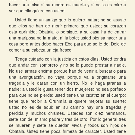
hacer una misa si su madre es muerta y si no lo es mire a
ver que ella quiere con usted.
Usted tiene un amigo que lo quiere matar; no se asuste
que ellos se han de morir primero que usted; su corazon
esta oprimido; Obatala lo persigue, a su casa ha de entrar
una mariposa no la mate, ni la bote; usted piensa hacer una
cosa pero antes debe hacer Ebo para que se le de. Dele de
comer a su cabeza un eja fresco.
Tenga cuidado con la justicia en estos días. Usted tendra
que andar con sombrero y no se lo puede prestar a nadie.
No use armas encima porque han de venir a buscarlo para
una averiguación, no vaya porque va a originarse una
tragedia y le daran con un hierro. No le haga jaranas a
nadie; a usted le gusta tener dos muejeres; no sea porfiado
para que no se pierda; usted tiene una cicatriz en el cuerpo;
tiene que recibir a Orunmila si quiere mejorar su suerte;
usted no es de aquí; en su camino hay una tragedia y
perdida y muchos chismes. Ustedes son diez hermanos,
siete son del mismo padre y tres de otro. Por lo general tres
se mueren y siete se quedan vivos y todos son hijos de
Obatala. Usted tiene poca firmeza de caracter. Usted tiene