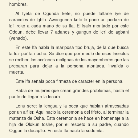
hombres.
Al Iyefa de Ogunda kete, no puede faltarle iye de
caracoles de igbin. Awoogunda kete le pone un pedazo de
igi Iroko a cada mano de su Ifa. El isain montado por este
Oddun, debe llevar 7 adanes y gungun de leri de agbani
(venado).
En este Ifa habla la mariposa tipo bruja, de la que busca
la luz por la noche. Se dice que por medio de esos insectos
se reciben las acciones malignas de los mayomberos que las
preparan para dejar a la persona atontada, invalida o
muerta.
Este Ifa señala poca firmeza de caracter en la persona.
Habla de mujeres que crean grandes problemas, hasta el
punto de llegar a la locura.
Lenu sere: la lengua y la boca que hablan atravesadas
por un alfiler. Aqui nacio la ceremonia del fifeto, al terminar la
matanza de Osha. Esta ceremonia se hace en homenaje a la
hija de Olokun toshe, por el respeto a su padre, cuando
Oggun la decapito. En este Ifa nacio la sodomia.