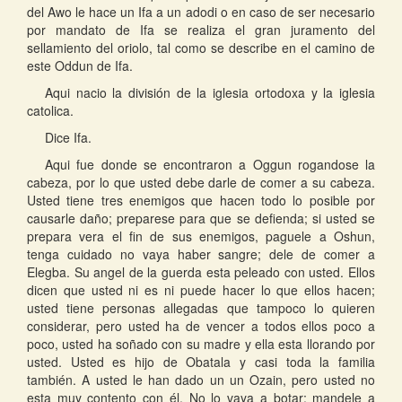
del Awo le hace un Ifa a un adodi o en caso de ser necesario
por mandato de Ifa se realiza el gran juramento del
sellamiento del oriolo, tal como se describe en el camino de
este Oddun de Ifa.
Aqui nacio la división de la iglesia ortodoxa y la iglesia
catolica.
Dice Ifa.
Aqui fue donde se encontraron a Oggun rogandose la
cabeza, por lo que usted debe darle de comer a su cabeza.
Usted tiene tres enemigos que hacen todo lo posible por
causarle daño; preparese para que se defienda; si usted se
prepara vera el fin de sus enemigos, paguele a Oshun,
tenga cuidado no vaya haber sangre; dele de comer a
Elegba. Su angel de la guerda esta peleado con usted. Ellos
dicen que usted ni es ni puede hacer lo que ellos hacen;
usted tiene personas allegadas que tampoco lo quieren
considerar, pero usted ha de vencer a todos ellos poco a
poco, usted ha soñado con su madre y ella esta llorando por
usted. Usted es hijo de Obatala y casi toda la familia
también. A usted le han dado un un Ozain, pero usted no
esta muy contento con él. No lo vaya a botar; mandele a