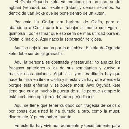
El Ozain Ogunda kete va montado en un craneo de
agbani (venado), con ekutele (ratas) y demas secretos. Va
dentro de uan ikoke que se pone dentro de un kutun.
Por este Ifa Oddun era barbero de Olofin, pero el
abandono a Olofin para ir a trabajar al monte con Egun -
quimbisa-, por estimar que eso seria de mas utilidad para él.
Olofin lo maldijo. Aqui nacio la separación religiosa.
Aqui se deja lo bueno por la quimbisa. El irefa de Ogunda
kete debe ser de igi granadillo.
Aqui la persona es obstinada y testaruda; no analiza los
fracasos anteriores o los de sus semejantes y vuelve a
realizar esas acciones. Aqui si la Iyare es difunta hay que
hacerle misa en ile de Olofin y si esta viva hay que atenderla
porque esta enferma y se puede morir. Awo Ogunda kete
tiene que cuidar mucho la puerta de su ile porque siempre le
están echando ogu (brujeria) para perjudicarlo.
Aqui se tiene que tener cuidado con tragedia de celos o
por cosas que usted le ha quitado a otro, como la mujer,
dinero, etc. Y puede haber muerto.
En este Ifa hay vivir honradamente y decentemente para