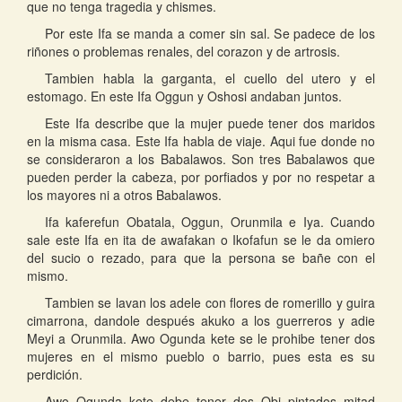
que no tenga tragedia y chismes.
Por este Ifa se manda a comer sin sal. Se padece de los
riñones o problemas renales, del corazon y de artrosis.
Tambien habla la garganta, el cuello del utero y el
estomago. En este Ifa Oggun y Oshosi andaban juntos.
Este Ifa describe que la mujer puede tener dos maridos
en la misma casa. Este Ifa habla de viaje. Aqui fue donde no
se consideraron a los Babalawos. Son tres Babalawos que
pueden perder la cabeza, por porfiados y por no respetar a
los mayores ni a otros Babalawos.
Ifa kaferefun Obatala, Oggun, Orunmila e Iya. Cuando
sale este Ifa en ita de awafakan o Ikofafun se le da omiero
del sucio o rezado, para que la persona se bañe con el
mismo.
Tambien se lavan los adele con flores de romerillo y guira
cimarrona, dandole después akuko a los guerreros y adie
Meyi a Orunmila. Awo Ogunda kete se le prohibe tener dos
mujeres en el mismo pueblo o barrio, pues esta es su
perdición.
Awo Ogunda kete debe tener dos Obi pintados mitad