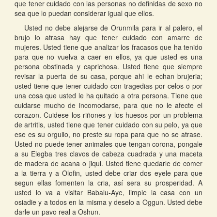
que tener cuidado con las personas no definidas de sexo no
sea que lo puedan considerar igual que ellos.
Usted no debe alejarse de Orunmila para ir al palero, el
brujo lo atrasa hay que tener cuidado con amarre de
mujeres. Usted tiene que analizar los fracasos que ha tenido
para que no vuelva a caer en ellos, ya que usted es una
persona obstinada y caprichosa. Usted tiene que siempre
revisar la puerta de su casa, porque ahi le echan brujeria;
usted tiene que tener cuidado con tragedias por celos o por
una cosa que usted le ha quitado a otra persona. Tiene que
cuidarse mucho de incomodarse, para que no le afecte el
corazon. Cuidese los riñones y los huesos por un problema
de artritis, usted tiene que tener cuidado con su pelo, ya que
ese es su orgullo, no preste su ropa para que no se atrase.
Usted no puede tener animales que tengan corona, pongale
a su Elegba tres clavos de cabeza cuadrada y una maceta
de madera de acana o jiqui. Usted tiene quedarle de comer
a la tierra y a Olofin, usted debe criar dos eyele para que
segun ellas fomenten la cria, así sera su prosperidad. A
usted lo va a visitar Babalu-Aye, limpie la casa con un
osiadie y a todos en la misma y deselo a Oggun. Usted debe
darle un pavo real a Oshun.