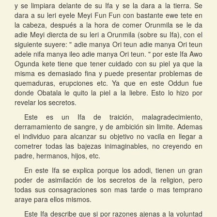
y se limpiara delante de su Ifa y se la dara a la tierra. Se
dara a su leri eyele Meyi Fun Fun con bastante ewe tete en
la cabeza, después a la hora de comer Orunmila se le da
adie Meyi diercta de su leri a Orunmila (sobre su Ifa), con el
siguiente suyere: " adie manya Ori teun adie manya Ori teun
adele nifa manya ileo adie manya Ori teun. " por este Ifa Awo
Ogunda kete tiene que tener cuidado con su piel ya que la
misma es demasiado fina y puede presentar problemas de
quemaduras, erupciones etc. Ya que en este Oddun fue
donde Obatala le quito la piel a la liebre. Esto lo hizo por
revelar los secretos.
Este es un Ifa de traición, malagradecimiento,
derramamiento de sangre, y de ambición sin limite. Ademas
el individuo para alcanzar su objetivo no vacila en llegar a
cometrer todas las bajezas inimaginables, no creyendo en
padre, hermanos, hijos, etc.
En este Ifa se explica porque los adodi, tienen un gran
poder de asimilación de los secretos de la religion, pero
todas sus consagraciones son mas tarde o mas temprano
araye para ellos mismos.
Este Ifa describe que si por razones ajenas a la voluntad