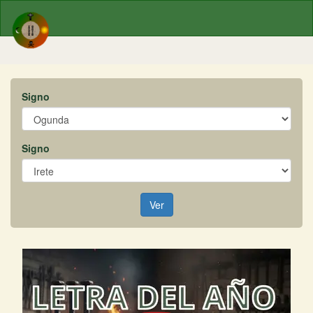
Signo
Signo
Ver