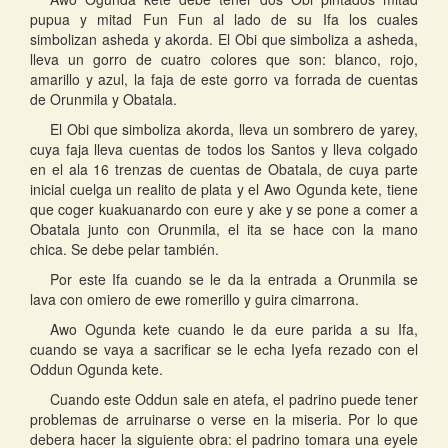
pupua y mitad Fun Fun al lado de su Ifa los cuales
simbolizan asheda y akorda. El Obi que simboliza a asheda,
lleva un gorro de cuatro colores que son: blanco, rojo,
amarillo y azul, la faja de este gorro va forrada de cuentas
de Orunmila y Obatala.
El Obi que simboliza akorda, lleva un sombrero de yarey,
cuya faja lleva cuentas de todos los Santos y lleva colgado
en el ala 16 trenzas de cuentas de Obatala, de cuya parte
inicial cuelga un realito de plata y el Awo Ogunda kete, tiene
que coger kuakuanardo con eure y ake y se pone a comer a
Obatala junto con Orunmila, el ita se hace con la mano
chica. Se debe pelar también.
Por este Ifa cuando se le da la entrada a Orunmila se
lava con omiero de ewe romerillo y guira cimarrona.
Awo Ogunda kete cuando le da eure parida a su Ifa,
cuando se vaya a sacrificar se le echa Iyefa rezado con el
Oddun Ogunda kete.
Cuando este Oddun sale en atefa, el padrino puede tener
problemas de arruinarse o verse en la miseria. Por lo que
debera hacer la siguiente obra: el padrino tomara una eyele