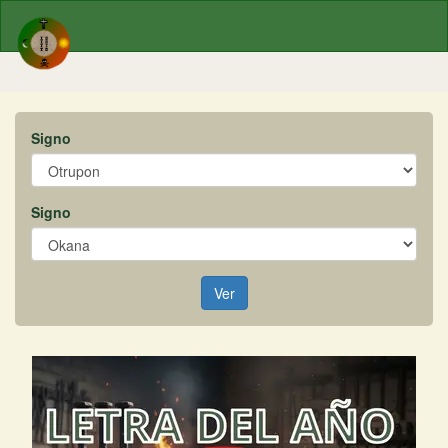
Signo
Signo
Ver