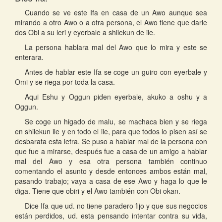
Cuando se ve este Ifa en casa de un Awo aunque sea
mirando a otro Awo o a otra persona, el Awo tiene que darle
dos Obi a su leri y eyerbale a shilekun de ile.
La persona hablara mal del Awo que lo mira y este se
enterara.
Antes de hablar este Ifa se coge un guiro con eyerbale y
Omi y se riega por toda la casa.
Aqui Eshu y Oggun piden eyerbale, akuko a oshu y a
Oggun.
Se coge un higado de malu, se machaca bien y se riega
en shilekun ile y en todo el ile, para que todos lo pisen así se
desbarata esta letra. Se puso a hablar mal de la persona con
que fue a mirarse, después fue a casa de un amigo a hablar
mal del Awo y esa otra persona también continuo
comentando el asunto y desde entonces ambos están mal,
pasando trabajo; vaya a casa de ese Awo y haga lo que le
diga. Tiene que obiri y el Awo también con Obi okan.
Dice Ifa que ud. no tiene paradero fijo y que sus negocios
están perdidos, ud. esta pensando intentar contra su vida,