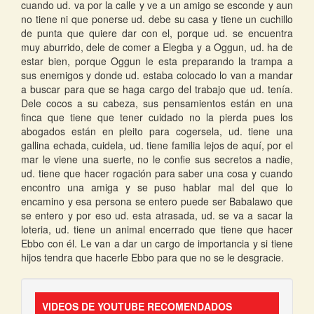
cuando ud. va por la calle y ve a un amigo se esconde y aun
no tiene ni que ponerse ud. debe su casa y tiene un cuchillo
de punta que quiere dar con el, porque ud. se encuentra
muy aburrido, dele de comer a Elegba y a Oggun, ud. ha de
estar bien, porque Oggun le esta preparando la trampa a
sus enemigos y donde ud. estaba colocado lo van a mandar
a buscar para que se haga cargo del trabajo que ud. tenía.
Dele cocos a su cabeza, sus pensamientos están en una
finca que tiene que tener cuidado no la pierda pues los
abogados están en pleito para cogersela, ud. tiene una
gallina echada, cuidela, ud. tiene familia lejos de aquí, por el
mar le viene una suerte, no le confie sus secretos a nadie,
ud. tiene que hacer rogación para saber una cosa y cuando
encontro una amiga y se puso hablar mal del que lo
encamino y esa persona se entero puede ser Babalawo que
se entero y por eso ud. esta atrasada, ud. se va a sacar la
loteria, ud. tiene un animal encerrado que tiene que hacer
Ebbo con él. Le van a dar un cargo de importancia y si tiene
hijos tendra que hacerle Ebbo para que no se le desgracie.
VIDEOS DE YOUTUBE RECOMENDADOS