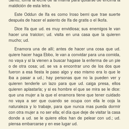
maldición de esta letra.
Este Oddun de Ifa es como Iroso bemi que trae suerte
después de hacer el asiento de Ifa de gratis o el Ikofa.
Dice Ifa que ud. es muy envidiosa; sus enemigos le van
hacer una traicion; ud. visita en una casa que la quieren
mucho; ud.
Enamora una de allí; antes de hacer una cosa que ud.
quiere hacer haga Ebbo, le van a convidar para una comida,
no vaya y si la vienen a buscar hagase la enferma de un pie
o de otra cosa; ud. se va a encontrar uno de los dos que
fueron a esa fiesta le paso algo y eso mismo era lo que le
iba a pasar a ud.; hay personas que no la pueden ver y
quieren tenderle un lazo para que ud. caiga presa, ellos
quieren aplastarla; y si es hombre el que se mira se le dice:
que una mujer a la que el enamora tiene que tener cuidado
no vaya a ser que cuando se ocupa con ella le coja la
naturaleza y lo trabaje, para que nunca mas pueda dormir
con otra mujer a no ser ella; el día que deje de visitar la casa
donde a ud. se le quiere ellos han de pelear con ud.; ud.
piensa embarcarse y en ese lugar ud.