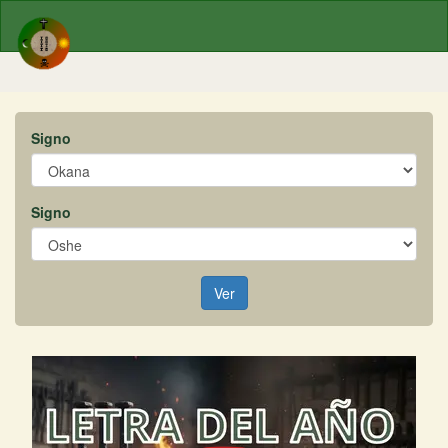
Signo
Signo
Ver