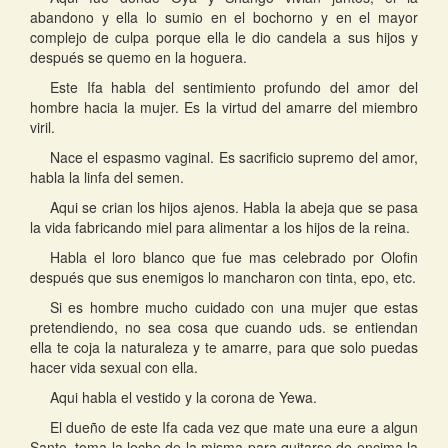
abandono y ella lo sumio en el bochorno y en el mayor
complejo de culpa porque ella le dio candela a sus hijos y
después se quemo en la hoguera.
Este Ifa habla del sentimiento profundo del amor del
hombre hacia la mujer. Es la virtud del amarre del miembro
viril.
Nace el espasmo vaginal. Es sacrificio supremo del amor,
habla la linfa del semen.
Aqui se crian los hijos ajenos. Habla la abeja que se pasa
la vida fabricando miel para alimentar a los hijos de la reina.
Habla el loro blanco que fue mas celebrado por Olofin
después que sus enemigos lo mancharon con tinta, epo, etc.
Si es hombre mucho cuidado con una mujer que estas
pretendiendo, no sea cosa que cuando uds. se entiendan
ella te coja la naturaleza y te amarre, para que solo puedas
hacer vida sexual con ella.
Aqui habla el vestido y la corona de Yewa.
El dueño de este Ifa cada vez que mate una eure a algun
Santo, toma la leche de la misma para quitarse de encima la