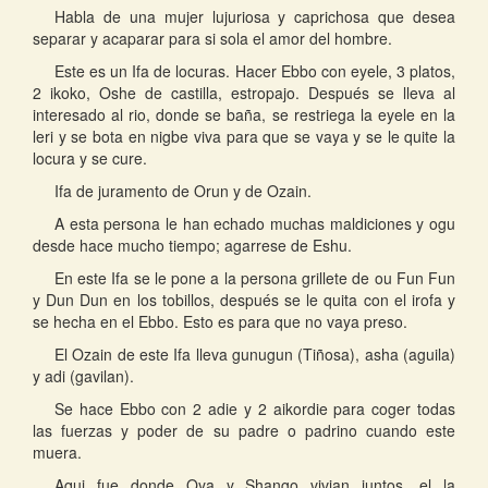
Habla de una mujer lujuriosa y caprichosa que desea
separar y acaparar para si sola el amor del hombre.
Este es un Ifa de locuras. Hacer Ebbo con eyele, 3 platos,
2 ikoko, Oshe de castilla, estropajo. Después se lleva al
interesado al rio, donde se baña, se restriega la eyele en la
leri y se bota en nigbe viva para que se vaya y se le quite la
locura y se cure.
Ifa de juramento de Orun y de Ozain.
A esta persona le han echado muchas maldiciones y ogu
desde hace mucho tiempo; agarrese de Eshu.
En este Ifa se le pone a la persona grillete de ou Fun Fun
y Dun Dun en los tobillos, después se le quita con el irofa y
se hecha en el Ebbo. Esto es para que no vaya preso.
El Ozain de este Ifa lleva gunugun (Tiñosa), asha (aguila)
y adi (gavilan).
Se hace Ebbo con 2 adie y 2 aikordie para coger todas
las fuerzas y poder de su padre o padrino cuando este
muera.
Aqui fue donde Oya y Shango vivian juntos, el la